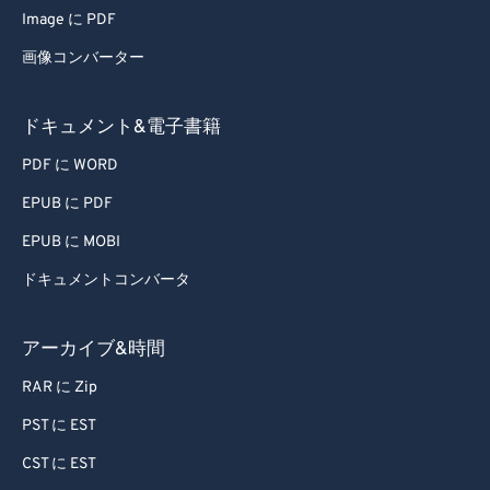
Image に PDF
55
55
55
55
55
55
画像コンバーター
56
56
56
56
56
56
57
57
57
57
57
57
ドキュメント&電子書籍
58
58
58
58
58
58
PDF に WORD
59
59
59
59
59
59
EPUB に PDF
60
60
EPUB に MOBI
61
61
ドキュメントコンバータ
62
62
63
63
アーカイブ&時間
64
64
RAR に Zip
65
65
PST に EST
66
66
CST に EST
67
67