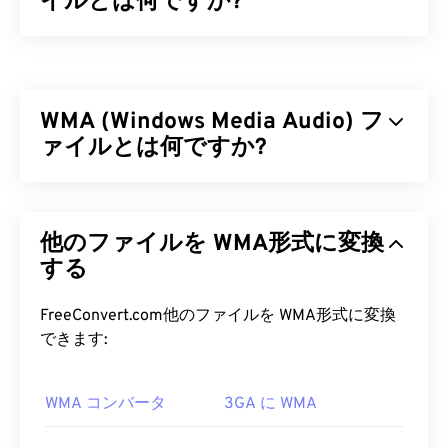
イルとは何ですか?
MPEG 4 Audio（M4A）
は、Advanced Audio
Coding（AAC）
または
Apple Lossless Audio
Codec（ALAC）の
いずれかのコーダ/デコーダーア
WMA (Windows Media Audio) フ
ルゴリズムを使用してオーディオファイルを圧縮お
よびエンコードします。M4Aファイルは、他のす
ァイルとは何ですか?
べてのオーディオファイル形式と
比較して
、
MP3
ファイルと最も多くの類似点を持つMP3ファイル
マイクロソフトは当初、MP3ファイル形式に対抗
よりもサイズが小さく、同時に高品質です。
するために
Windows Media Audio（WMA）
ファイ
他のファイルを WMA形式に変換
ル形式を開発しました。WMAはオーディオコーデ
M4A ファイルを開くにはどうすれ
ックであると同時にオーディオ形式でもあります。
する
ばいいですか?
WMAは1999年の誕生以来進化を続け、
WMA Pro
、
WMA Lossless
、
WMA Voice
といったいくつか
FreeConvert.com他のファイルを WMA形式に変換
M4Aファイルは、
iTunes
、
QuickTime
、
のバージョンがアップデートされています。WMA
できます:
Windows Media Player
など、ほとんどの一般的なオ
は、マイクロソフトが廃止した
Windows Media
の主
ーディオ再生プログラムで開くことができます。
要コンポーネントです。
Appleユーザーの場合、iTunesがM4Aファイルを開
WMA コンバータ
3GA に WMA
くデフォルトのプログラムです。Windowsユーザー
WMA ファイルを開くにはどうす