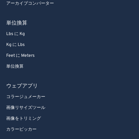
アーカイブコンバーター
68
68
69
69
単位換算
70
70
Lbs に Kg
71
71
Kg に Lbs
72
72
Feet に Meters
73
73
単位換算
74
74
75
75
ウェブアプリ
76
76
コラージュメーカー
77
77
画像リサイズツール
78
78
画像をトリミング
79
79
カラーピッカー
80
80