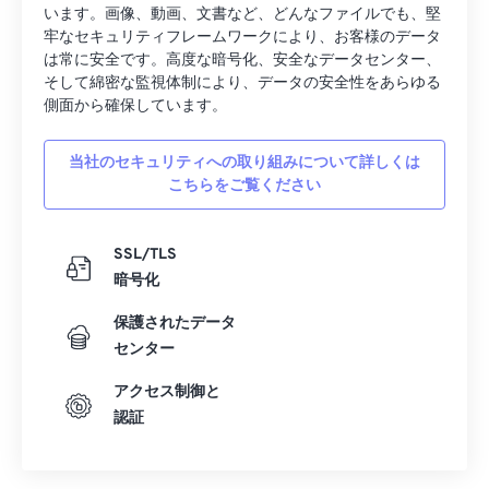
15
15
15
15
15
15
15
15
います。画像、動画、文書など、どんなファイルでも、堅
牢なセキュリティフレームワークにより、お客様のデータ
16
16
16
16
16
16
16
16
は常に安全です。高度な暗号化、安全なデータセンター、
17
17
17
17
17
17
17
17
そして綿密な監視体制により、データの安全性をあらゆる
側面から確保しています。
18
18
18
18
18
18
18
18
19
19
19
19
19
19
19
19
当社のセキュリティへの取り組みについて詳しくは
こちらをご覧ください
20
20
20
20
20
20
20
20
21
21
21
21
21
21
21
21
SSL/TLS
22
22
22
22
22
22
22
22
暗号化
23
23
23
23
23
23
23
23
保護されたデータ
24
24
24
24
24
24
センター
25
25
25
25
25
25
アクセス制御と
26
26
26
26
26
26
認証
27
27
27
27
27
27