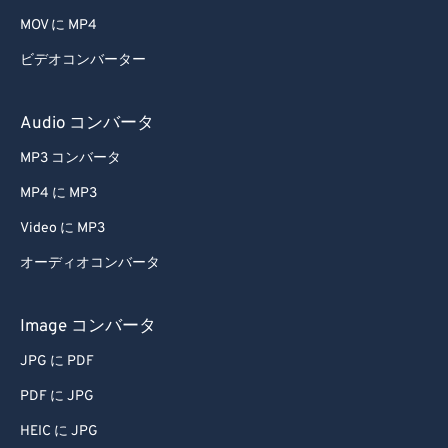
MOV に MP4
42
42
42
42
42
42
ビデオコンバーター
43
43
43
43
43
43
44
44
44
44
44
44
Audio コンバータ
45
45
45
45
45
45
MP3 コンバータ
46
46
46
46
46
46
MP4 に MP3
47
47
47
47
47
47
Video に MP3
48
48
48
48
48
48
オーディオコンバータ
49
49
49
49
49
49
50
50
50
50
50
50
Image コンバータ
51
51
51
51
51
51
JPG に PDF
52
52
52
52
52
52
PDF に JPG
53
53
53
53
53
53
HEIC に JPG
54
54
54
54
54
54