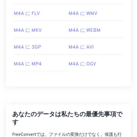
02
02
02
02
02
02
02
02
M4A に FLV
M4A に WMV
03
03
03
03
03
03
03
03
04
04
04
04
04
04
04
04
M4A に MKV
M4A に WEBM
05
05
05
05
05
05
05
05
06
06
06
06
06
06
06
06
M4A に 3GP
M4A に AVI
07
07
07
07
07
07
07
07
M4A に MP4
M4A に OGV
08
08
08
08
08
08
08
08
09
09
09
09
09
09
09
09
10
10
10
10
10
10
10
10
11
11
11
11
11
11
11
11
12
12
12
12
12
12
12
12
あなたのデータは私たちの最優先事項で
13
13
13
13
13
13
13
13
す
14
14
14
14
14
14
14
14
FreeConvertでは、ファイルの変換だけでなく、保護も行