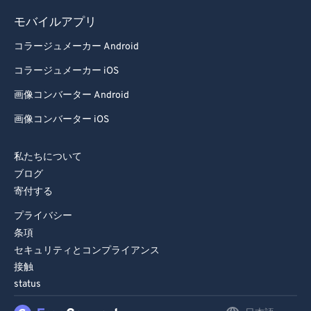
81
81
モバイルアプリ
82
82
コラージュメーカー Android
83
83
コラージュメーカー iOS
84
84
画像コンバーター Android
85
85
画像コンバーター iOS
86
86
87
87
私たちについて
88
88
ブログ
寄付する
89
89
プライバシー
90
90
条項
91
91
セキュリティとコンプライアンス
92
92
接触
status
93
93