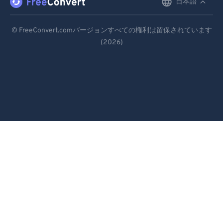
日本語
English
94
94
95
95
Deutsch
© FreeConvert.comバージョンすべての権利は留保されています
96
96
(2026)
Español
97
97
Français
98
98
Português
99
99
Italiano
Dutch
日本語
简体中文
繁體中文
한국어