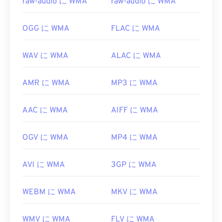
raw-audio に WMA
raw-audio に WMA
役立つリンク:
OGG に WMA
FLAC に WMA
https://en.wikipedia.org/wiki/Windows_Media_Audio
https://docs.microsoft.com/en-
WAV に WMA
ALAC に WMA
us/windows/desktop/medfound/windows-media-
codecs
AMR に WMA
MP3 に WMA
AAC に WMA
AIFF に WMA
OGV に WMA
MP4 に WMA
AVI に WMA
3GP に WMA
WEBM に WMA
MKV に WMA
WMV に WMA
FLV に WMA