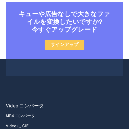
28
28
28
28
28
28
29
29
29
29
29
29
キューや広告なしで大きなファ
30
30
30
30
30
30
イルを変換したいですか?
今すぐアップグレード
31
31
31
31
31
31
32
32
32
32
32
32
サインアップ
33
33
33
33
33
33
34
34
34
34
34
34
35
35
35
35
35
35
36
36
36
36
36
36
37
37
37
37
37
37
38
38
38
38
38
38
Video コンバータ
39
39
39
39
39
39
MP4 コンバータ
40
40
40
40
40
40
Video に GIF
41
41
41
41
41
41