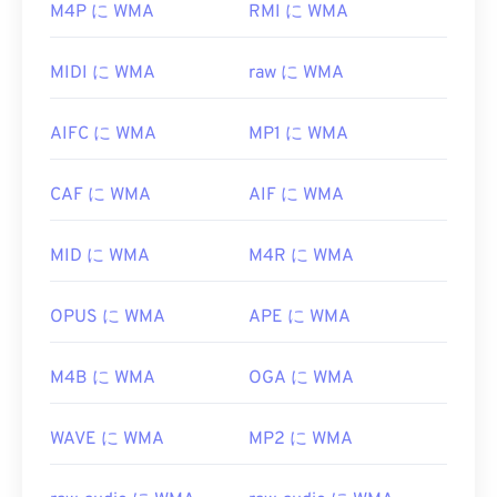
の場合、Windows Media Playerがデフォルトのプロ
ればいいですか?
M4P に WMA
RMI に WMA
グラムです。また、ファイルをハイライト表示して
スペースバーを押すことでもM4Aファイルをプレ
Windows Media PlayerはWindows
Media
の主要コン
MIDI に WMA
raw に WMA
ビューできます。
ポーネントとしてWMAファイルをサポートしてお
り、通常、WMAファイルを開くためのデフォルト
さらに、M4A は
VLC メディア プレーヤー
、
Adobe
AIFC に WMA
MP1 に WMA
のプログラムとして使用されます。しかし、比較的
Premiere Pro
、
Elmedia Player
、
Winamp
などの
普及しているため、他の多くのプレーヤーやプログ
多数のプログラムで開くことができます。
ラムもこのファイル形式をサポートしています。
CAF に WMA
AIF に WMA
開発元:
ISO
/
IEC
、
Moving Pictures Experts
WMA
ファイル
はオンラインストリーミングでもよ
Group
く使用されます。
MID に WMA
M4R に WMA
初回リリース:
2001年
WMAファイルを開くことができる他のプログラム
には、
VLCメディアプレーヤー
や
UltraMixer
などが
役立つリンク:
OPUS に WMA
APE に WMA
あります。モバイルデバイスの場合は、
Apple iOS
https://en.wikipedia.org/wiki/MPEG-4_Part_14
、
Google Android
、
Windows Phone/Windows 10
M4B に WMA
OGA に WMA
https://www.loc.gov/preservation/digital/formats/fdd/
Mobile
向けのバージョンがそれぞれ用意されている
OverDrive Media Console
をお試しください。
WAVE に WMA
MP2 に WMA
開発元:
Microsoft
初回リリース:
1999