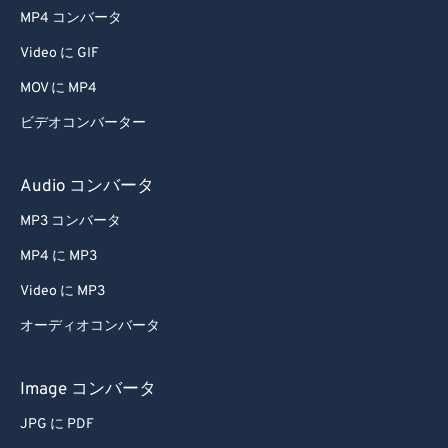
45
45
45
45
45
45
MP4 コンバータ
46
46
46
46
46
46
Video に GIF
47
47
47
47
47
47
MOV に MP4
48
48
48
48
48
48
ビデオコンバーター
49
49
49
49
49
49
50
50
50
50
50
50
Audio コンバータ
51
51
51
51
51
51
MP3 コンバータ
52
52
52
52
52
52
MP4 に MP3
53
53
53
53
53
53
Video に MP3
54
54
54
54
54
54
オーディオコンバータ
55
55
55
55
55
55
56
56
56
56
56
56
Image コンバータ
57
57
57
57
57
57
JPG に PDF