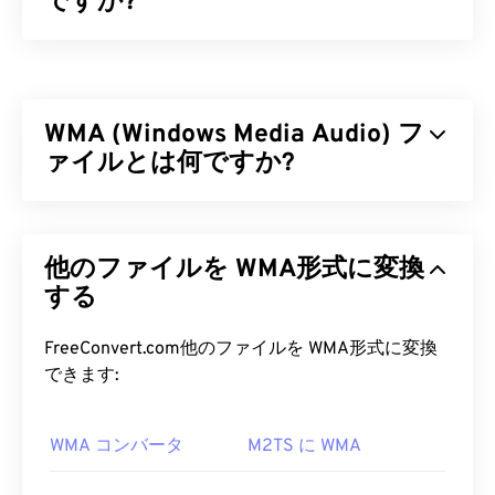
ですか?
Matroska（MKV）は、単一のファイル形式で無制
限のオーディオビジュアルおよびマルチメディアフ
ァイルを保存できる、無料のオープンソースコンテ
WMA (Windows Media Audio) フ
ナ規格です。オープンソースであるため、ユーザー
は
ァイルとは何ですか?
オープンソースソフトウェア
を使用してカスタマ
イズできます。名前は「
マトリョーシカ
」人形に由
来しています。マトリョーシカ人形は、サイズが小
マイクロソフトは当初、MP3ファイル形式に対抗
さくなる木製の人形を積み重ねて作る、ロシアの有
するために
Windows Media Audio（WMA）
ファイ
名な工芸品です。
他のファイルを WMA形式に変換
ル形式を開発しました。WMAはオーディオコーデ
ックであると同時にオーディオ形式でもあります。
する
MKV ファイルを開くにはどうすれ
WMAは1999年の誕生以来進化を続け、
WMA Pro
ばいいですか?
、
WMA Lossless
、
WMA Voice
といったいくつか
FreeConvert.com他のファイルを WMA形式に変換
のバージョンがアップデートされています。WMA
できます:
MKVファイルを開く最良の方法は、
VLCメディア
は、マイクロソフトが廃止した
Windows Media
の主
プレーヤー
を使用することです。このメディアプレ
要コンポーネントです。
ーヤーは、すべてのオペレーティングシステムとプ
WMA コンバータ
M2TS に WMA
ラットフォームと互換性があります。MKVは業界
WMA ファイルを開くにはどうす