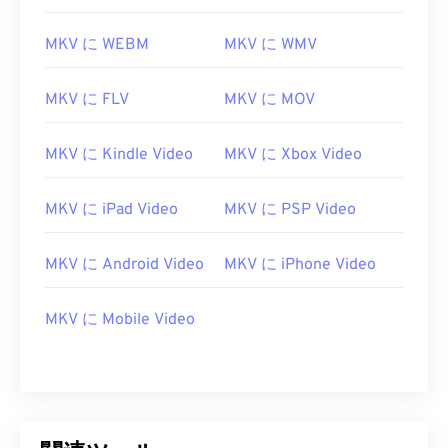
MKV に WEBM
MKV に WMV
MKV に FLV
MKV に MOV
MKV に Kindle Video
MKV に Xbox Video
00
00
00
00
00
00
00
00
MKV に iPad Video
MKV に PSP Video
MKV に Android Video
MKV に iPhone Video
00
00
00
00
00
00
00
00
01
01
01
01
01
01
01
01
MKV に Mobile Video
02
02
02
02
02
02
02
02
03
03
03
03
03
03
03
03
04
04
04
04
04
04
04
04
05
05
05
05
05
05
05
05