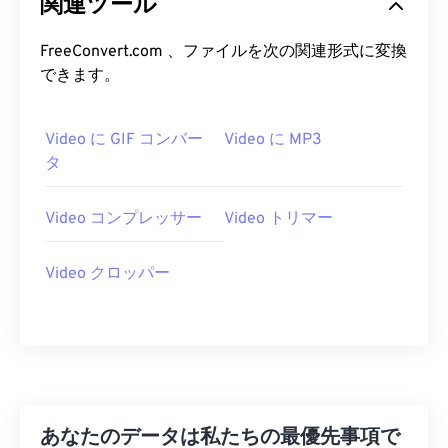
関連ツール
06
06
06
06
06
06
06
06
FreeConvert.com 、ファイルを次の関連形式に変換
07
07
07
07
07
07
07
07
できます。
08
08
08
08
08
08
08
08
09
09
09
09
09
09
09
09
Video に GIF コンバー
Video に MP3
10
10
10
10
10
10
10
10
タ
11
11
11
11
11
11
11
11
Video コンプレッサー
Video トリマー
12
12
12
12
12
12
12
12
13
13
13
13
13
13
13
13
Video クロッパー
14
14
14
14
14
14
14
14
15
15
15
15
15
15
15
15
16
16
16
16
16
16
16
16
17
17
17
17
17
17
17
17
18
18
18
18
18
18
18
18
あなたのデータは私たちの最優先事項で