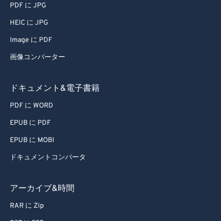
58
58
58
58
58
58
PDF に JPG
59
59
59
59
59
59
HEIC に JPG
60
60
Image に PDF
61
61
画像コンバーター
62
62
63
63
ドキュメント&電子書籍
64
64
PDF に WORD
65
65
EPUB に PDF
66
66
EPUB に MOBI
67
67
ドキュメントコンバータ
68
68
69
69
アーカイブ&時間
70
70
RAR に Zip
71
71