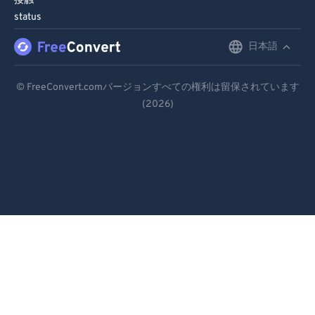
接触
98
98
status
99
99
日本語
English
Deutsch
© FreeConvert.comバージョンすべての権利は留保されています
(2026)
Español
Français
Português
Italiano
Dutch
日本語
简体中文
繁體中文