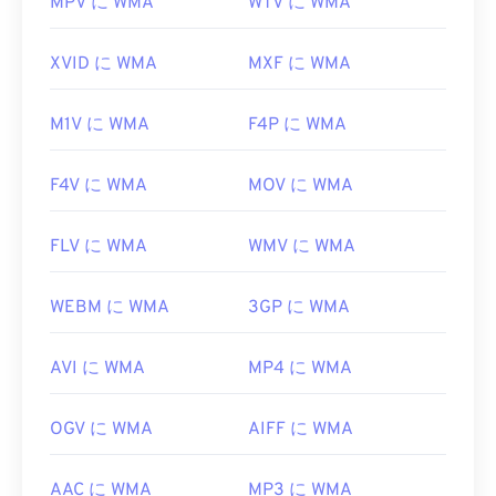
https://www.matroska.org/
MPV に WMA
WTV に WMA
役立つリンク:
XVID に WMA
MXF に WMA
https://en.wikipedia.org/wiki/Windows_Media_Audio
https://docs.microsoft.com/en-
M1V に WMA
F4P に WMA
us/windows/desktop/medfound/windows-media-
codecs
F4V に WMA
MOV に WMA
FLV に WMA
WMV に WMA
WEBM に WMA
3GP に WMA
AVI に WMA
MP4 に WMA
OGV に WMA
AIFF に WMA
AAC に WMA
MP3 に WMA