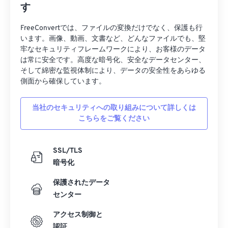
す
19
19
19
19
19
19
19
19
20
20
20
20
20
20
20
20
FreeConvertでは、ファイルの変換だけでなく、保護も行
います。画像、動画、文書など、どんなファイルでも、堅
21
21
21
21
21
21
21
21
牢なセキュリティフレームワークにより、お客様のデータ
は常に安全です。高度な暗号化、安全なデータセンター、
22
22
22
22
22
22
22
22
そして綿密な監視体制により、データの安全性をあらゆる
23
23
23
23
23
23
23
23
側面から確保しています。
24
24
24
24
24
24
当社のセキュリティへの取り組みについて詳しくは
25
25
25
25
25
25
こちらをご覧ください
26
26
26
26
26
26
27
27
27
27
27
27
SSL/TLS
暗号化
28
28
28
28
28
28
29
29
29
29
29
29
保護されたデータ
センター
30
30
30
30
30
30
アクセス制御と
31
31
31
31
31
31
認証