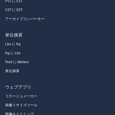
PST に EST
72
72
CST に EST
73
73
アーカイブコンバーター
74
74
75
75
単位換算
76
76
Lbs に Kg
77
77
Kg に Lbs
78
78
Feet に Meters
79
79
単位換算
80
80
81
81
ウェブアプリ
82
82
コラージュメーカー
83
83
画像リサイズツール
84
84
画像をトリミング