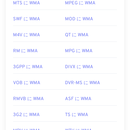
標準ではないため、他のメディアプレーヤーではサ
ればいいですか?
MTS に WMA
MPEG に WMA
ポートされない可能性があるため、この点は重要で
す。
Windows Media PlayerはWindows
Media
の主要コン
SWF に WMA
MOD に WMA
ポーネントとしてWMAファイルをサポートしてお
さらに、MKVはファイルサイズを圧縮するための
り、通常、WMAファイルを開くためのデフォルト
コーデックを使用しないため、ファイルサイズがか
M4V に WMA
QT に WMA
のプログラムとして使用されます。しかし、比較的
なり大きくなる可能性があります。そのため、
普及しているため、他の多くのプレーヤーやプログ
MKVファイルを開くための別の方法として、選択
ラムもこのファイル形式をサポートしています。
RM に WMA
MPG に WMA
したメディアプレーヤーと互換性のある適切なコー
WMA
ファイル
はオンラインストリーミングでもよ
デックをダウンロードする方法があります。そのた
く使用されます。
めには、
Ninite
などの信頼できるサイトから
3GPP に WMA
DIVX に WMA
Combined Community Codec Pack（CCCP）
をダウ
WMAファイルを開くことができる他のプログラム
ンロードしてください。
には、
VLCメディアプレーヤー
や
UltraMixer
などが
VOB に WMA
DVR-MS に WMA
あります。モバイルデバイスの場合は、
Apple iOS
開発者:
Matroska
、
Google Android
、
Windows Phone/Windows 10
RMVB に WMA
ASF に WMA
初回リリース:
2002年
Mobile
向けのバージョンがそれぞれ用意されている
OverDrive Media Console
をお試しください。
役立つリンク:
3G2 に WMA
TS に WMA
開発元:
Microsoft
https://en.wikipedia.org/wiki/Matroska
初回リリース:
1999