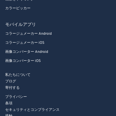
85
85
カラーピッカー
86
86
87
87
モバイルアプリ
88
88
コラージュメーカー Android
89
89
コラージュメーカー iOS
90
90
画像コンバーター Android
91
91
画像コンバーター iOS
92
92
私たちについて
93
93
ブログ
94
94
寄付する
95
95
プライバシー
96
96
条項
セキュリティとコンプライアンス
97
97