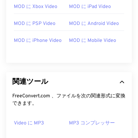
MOD に Xbox Video
MOD に iPad Video
00
00
00
00
00
00
00
00
MOD に PSP Video
MOD に Android Video
01
01
01
01
01
01
01
01
MOD に iPhone Video
MOD に Mobile Video
02
02
02
02
02
02
02
02
03
03
03
03
03
03
03
03
04
04
04
04
04
04
04
04
05
05
05
05
05
05
05
05
関連ツール
06
06
06
06
06
06
06
06
07
07
07
07
07
07
07
07
FreeConvert.com 、ファイルを次の関連形式に変換
できます。
08
08
08
08
08
08
08
08
09
09
09
09
09
09
09
09
Video に MP3
MP3 コンプレッサー
10
10
10
10
10
10
10
10
11
11
11
11
11
11
11
11