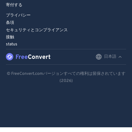
寄付する
91
91
プライバシー
92
92
条項
93
93
セキュリティとコンプライアンス
94
94
接触
status
95
95
96
96
日本語
English
97
97
Deutsch
© FreeConvert.comバージョンすべての権利は留保されています
98
98
(2026)
Español
99
99
Français
Português
Italiano
Dutch