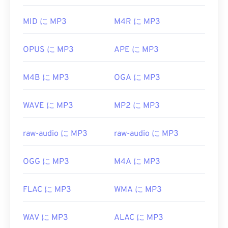
MP3ファイルを開くことができる別のプログラム
MID に MP3
M4R に MP3
は
VLCメディアプレーヤー
です。MP3拡張子を使用
するファイル形式は他に2つあります。
Masterpoint
グリーンポイントデータ
（現在は廃
OPUS に MP3
APE に MP3
止）と
TeslaCrypt 3.0ランサムウェア暗号化ファイ
ル
（ビットコインで身代金を要求したマルウェア）
M4B に MP3
OGA に MP3
ですが、幸いなことに現在は無効化されており、も
はや脅威ではありません。
WAVE に MP3
MP2 に MP3
開発元:
ISO
/
IEC
、
Moving Pictures Experts
Group
raw-audio に MP3
raw-audio に MP3
初回リリース:
1993年
役立つリンク:
OGG に MP3
M4A に MP3
https://en.wikipedia.org/wiki/MP3
FLAC に MP3
WMA に MP3
https://mpeg.chiariglione.org/standards/mpeg-
a/music-player-application-format.html
WAV に MP3
ALAC に MP3