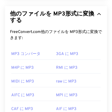
MPEG-1 Audio Layer III または MPEG-2 Audio
Layer III (MP3) は
、サウンドシーケンスを非常に小
他のファイルを MP3形式に変換
さなファイルに圧縮し、
デジタル保存および伝送を
可能にするデジタルオーディオコーディング形式で
する
す。MP3 ファイルは、消費者にとって最も広く使
用されているオーディオファイルです。ファイルサ
FreeConvert.com他のファイルを MP3形式に変換で
イズが小さく、音質も許容範囲内であるため、
きます:
MP3
ファイルは幅広いユーザーが利用でき、保存
や共有も容易です。
MP3 コンバータ
3GA に MP3
MP3 ファイルを開くにはどうすれ
ばいいですか?
M4P に MP3
RMI に MP3
MP3ファイルは非常に普及しているため、ほとん
MIDI に MP3
raw に MP3
どの主要なオーディオ再生プログラムが対応してい
ます。ファイルをクリックするだけで、お使いのプ
AIFC に MP3
MP1 に MP3
ラットフォームに応じて
iTunes
または
Windows
Media Player
で開きます。また、
MP3ファイルを
プレビューすること
もできます。
CAF に MP3
AIF に MP3