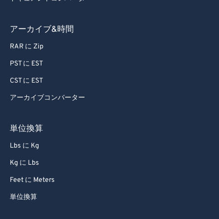
64
64
65
65
アーカイブ&時間
66
66
RAR に Zip
67
67
PST に EST
68
68
CST に EST
69
69
アーカイブコンバーター
70
70
71
71
単位換算
72
72
Lbs に Kg
73
73
Kg に Lbs
74
74
Feet に Meters
75
75
単位換算
76
76
77
77