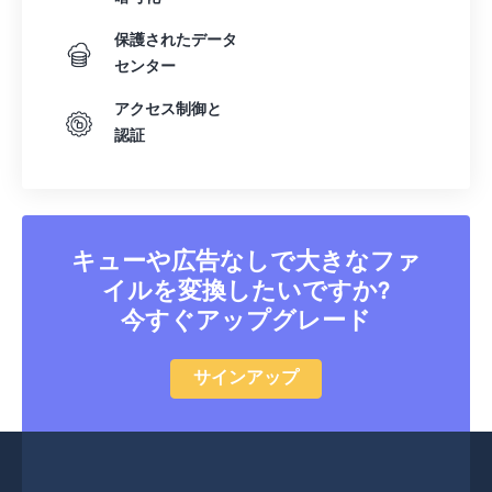
25
25
25
25
25
25
保護されたデータ
26
26
26
26
26
26
センター
27
27
27
27
27
27
アクセス制御と
28
28
28
28
28
28
認証
29
29
29
29
29
29
30
30
30
30
30
30
31
31
31
31
31
31
キューや広告なしで大きなファ
32
32
32
32
32
32
イルを変換したいですか?
今すぐアップグレード
33
33
33
33
33
33
34
34
34
34
34
34
サインアップ
35
35
35
35
35
35
36
36
36
36
36
36
37
37
37
37
37
37