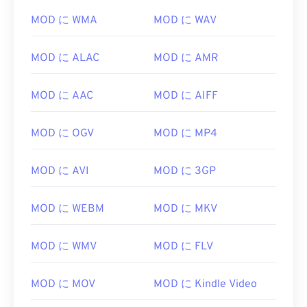
MOD に WMA
MOD に WAV
MOD に ALAC
MOD に AMR
MOD に AAC
MOD に AIFF
MOD に OGV
MOD に MP4
MOD に AVI
MOD に 3GP
MOD に WEBM
MOD に MKV
MOD に WMV
MOD に FLV
MOD に MOV
MOD に Kindle Video
00
00
00
00
00
00
00
00