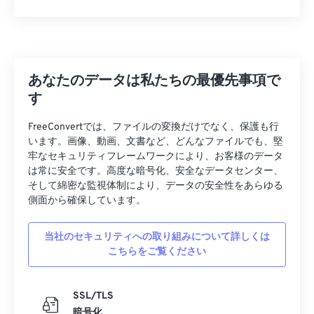
12
12
12
12
12
12
12
12
13
13
13
13
13
13
13
13
14
14
14
14
14
14
14
14
あなたのデータは私たちの最優先事項で
15
15
15
15
15
15
15
15
す
16
16
16
16
16
16
16
16
FreeConvertでは、ファイルの変換だけでなく、保護も行
17
17
17
17
17
17
17
17
います。画像、動画、文書など、どんなファイルでも、堅
牢なセキュリティフレームワークにより、お客様のデータ
18
18
18
18
18
18
18
18
は常に安全です。高度な暗号化、安全なデータセンター、
19
19
19
19
19
19
19
19
そして綿密な監視体制により、データの安全性をあらゆる
側面から確保しています。
20
20
20
20
20
20
20
20
21
21
21
21
21
21
21
21
当社のセキュリティへの取り組みについて詳しくは
こちらをご覧ください
22
22
22
22
22
22
22
22
23
23
23
23
23
23
23
23
SSL/TLS
24
24
24
24
24
24
暗号化