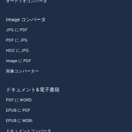
オーディオコンバータ
51
51
51
51
51
51
52
52
52
52
52
52
Image コンバータ
53
53
53
53
53
53
JPG に PDF
54
54
54
54
54
54
PDF に JPG
55
55
55
55
55
55
HEIC に JPG
56
56
56
56
56
56
Image に PDF
57
57
57
57
57
57
画像コンバーター
58
58
58
58
58
58
59
59
59
59
59
59
ドキュメント&電子書籍
60
60
PDF に WORD
61
61
EPUB に PDF
62
62
EPUB に MOBI
63
63
ドキュメントコンバータ