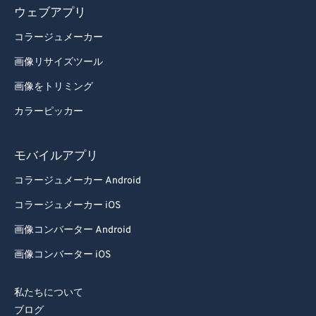
ウェブアプリ
78
78
コラージュメーカー
79
79
画像リサイズツール
80
80
画像をトリミング
81
81
カラーピッカー
82
82
83
83
モバイルアプリ
84
84
コラージュメーカー Android
85
85
コラージュメーカー iOS
86
86
画像コンバーター Android
87
87
画像コンバーター iOS
88
88
89
89
私たちについて
90
90
ブログ