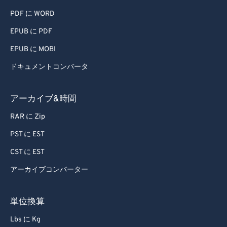
62
62
PDF に WORD
63
63
EPUB に PDF
64
64
EPUB に MOBI
65
65
ドキュメントコンバータ
66
66
67
67
アーカイブ&時間
68
68
RAR に Zip
69
69
PST に EST
70
70
CST に EST
71
71
アーカイブコンバーター
72
72
73
73
単位換算
74
74
Lbs に Kg