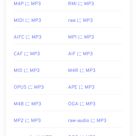
ばいいですか?
M4P に MP3
RMI に MP3
す。UltraMixer
は
クロスOS対応のDJソフトウェア
で、WAVファイルにも対応しています。Elmedia
MP3ファイルは非常に普及しているため、ほとん
Player
もWAVファイルをサポートしています。
MIDI に MP3
raw に MP3
どの主要なオーディオ再生プログラムが対応してい
開発元:
Microsoft
、
IBM
ます。ファイルをクリックするだけで、お使いのプ
AIFC に MP3
MP1 に MP3
ラットフォームに応じて
iTunes
または
Windows
初回リリース: 1991年
Media Player
で開きます。また、
MP3ファイルを
役立つリンク:
プレビューすること
もできます。
CAF に MP3
AIF に MP3
https://en.wikipedia.org/wiki/WAV
MP3ファイルを開くことができる別のプログラム
https://www.techopedia.com/definition/12636/wavefor
MID に MP3
M4R に MP3
は
VLCメディアプレーヤー
です。MP3拡張子を使用
audio-wav
するファイル形式は他に2つあります。
Masterpoint
グリーンポイントデータ
（現在は廃
OPUS に MP3
APE に MP3
止）と
TeslaCrypt 3.0ランサムウェア暗号化ファイ
ル
（ビットコインで身代金を要求したマルウェア）
M4B に MP3
OGA に MP3
ですが、幸いなことに現在は無効化されており、も
はや脅威ではありません。
MP2 に MP3
raw-audio に MP3
開発元:
ISO
/
IEC
、
Moving Pictures Experts
Group