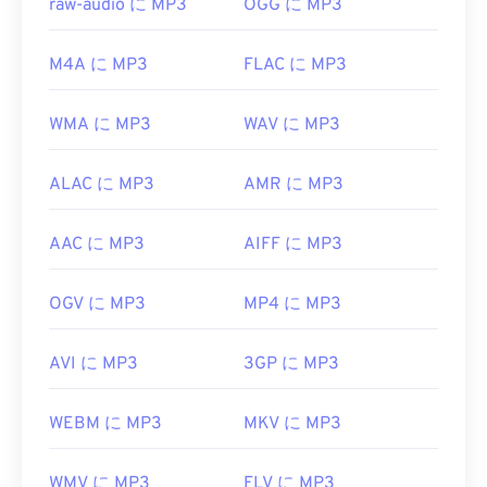
raw-audio に MP3
OGG に MP3
初回リリース:
1993年
役立つリンク:
M4A に MP3
FLAC に MP3
https://en.wikipedia.org/wiki/MP3
WMA に MP3
WAV に MP3
https://mpeg.chiariglione.org/standards/mpeg-
a/music-player-application-format.html
ALAC に MP3
AMR に MP3
AAC に MP3
AIFF に MP3
OGV に MP3
MP4 に MP3
AVI に MP3
3GP に MP3
WEBM に MP3
MKV に MP3
WMV に MP3
FLV に MP3