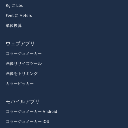
75
75
Kg に Lbs
76
76
Feet に Meters
77
77
単位換算
78
78
79
79
ウェブアプリ
80
80
コラージュメーカー
81
81
画像リサイズツール
82
82
画像をトリミング
83
83
カラーピッカー
84
84
85
85
モバイルアプリ
86
86
コラージュメーカー Android
87
87
コラージュメーカー iOS