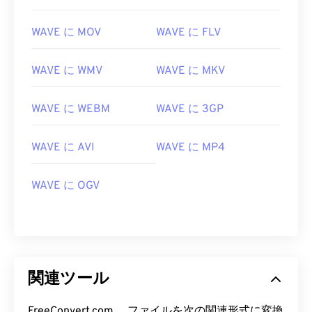
WAVE に MOV
WAVE に FLV
00
00
00
00
00
00
00
00
WAVE に WMV
WAVE に MKV
00
00
00
00
00
00
00
00
WAVE に WEBM
WAVE に 3GP
01
01
01
01
01
01
01
01
WAVE に AVI
WAVE に MP4
02
02
02
02
02
02
02
02
03
03
03
03
03
03
03
03
WAVE に OGV
04
04
04
04
04
04
04
04
05
05
05
05
05
05
05
05
06
06
06
06
06
06
06
06
07
07
07
07
07
07
07
07
関連ツール
08
08
08
08
08
08
08
08
FreeConvert.com 、ファイルを次の関連形式に変換