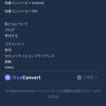
88
88
画像コンバーター Android
89
89
画像コンバーター iOS
90
90
私たちについて
91
91
ブログ
92
92
寄付する
93
93
プライバシー
94
94
条項
セキュリティとコンプライアンス
95
95
接触
96
96
status
97
97
日本語
English
98
98
Deutsch
99
99
© FreeConvert.comバージョンすべての権利は留保されています
(2026)
Español