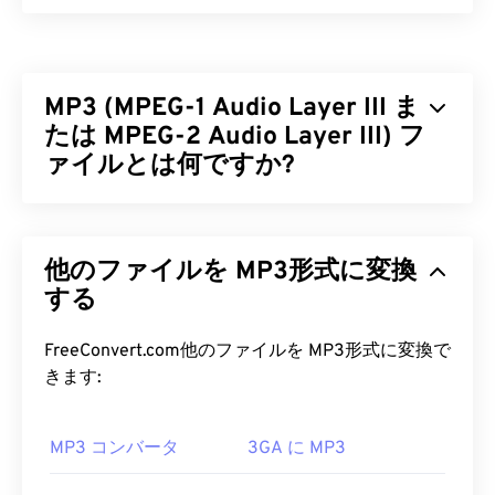
Waveform Audio（WAV）は、非圧縮オーディオフ
ァイルとして最も普及しているデジタルオーディオ
フォーマットです。WAVは、IBMとWindowsが
リソ
MP3 (MPEG-1 Audio Layer III ま
ース交換ファイルフォーマット（RIFF）を
改良し
て生まれたものです。WAVファイルはM4AやMP3
たは MPEG-2 Audio Layer III) フ
ファイルよりもはるかにサイズが大きいため、ポー
ァイルとは何ですか?
タブルプレーヤーでの使用には適していません。し
かし、音質は
M4A
や
MP3
を上回っています。
MPEG-1 Audio Layer III または MPEG-2 Audio
Layer III (MP3) は
、サウンドシーケンスを非常に小
WAV ファイルを開くにはどうすれ
他のファイルを MP3形式に変換
さなファイルに圧縮し、
デジタル保存および伝送を
ばいいですか?
可能にするデジタルオーディオコーディング形式で
する
す。MP3 ファイルは、消費者にとって最も広く使
WAVファイルを開くためのデフォルトのプレーヤー
用されているオーディオファイルです。ファイルサ
FreeConvert.com他のファイルを MP3形式に変換で
は
Windows Media Player
です。iTunes
、
VLCメデ
イズが小さく、音質も許容範囲内であるため、
きます:
ィアプレーヤー
、
QuickTime
などのプログラムで
MP3
ファイルは幅広いユーザーが利用でき、保存
もWAVファイルを開いて再生できます。
や共有も容易です。
MP3 コンバータ
3GA に MP3
WAV
ファイルは高音質で非圧縮のため、音楽編集、
MP3 ファイルを開くにはどうすれ
制作、加工プログラムへのインポートに適していま