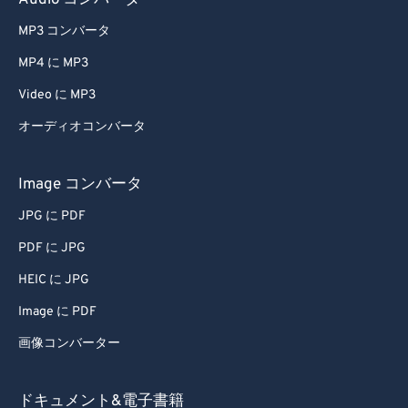
Audio コンバータ
49
49
49
49
49
49
MP3 コンバータ
50
50
50
50
50
50
MP4 に MP3
51
51
51
51
51
51
Video に MP3
52
52
52
52
52
52
オーディオコンバータ
53
53
53
53
53
53
54
54
54
54
54
54
Image コンバータ
55
55
55
55
55
55
JPG に PDF
56
56
56
56
56
56
PDF に JPG
57
57
57
57
57
57
HEIC に JPG
58
58
58
58
58
58
Image に PDF
59
59
59
59
59
59
画像コンバーター
60
60
61
61
ドキュメント&電子書籍