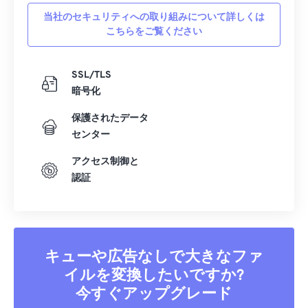
22
22
22
22
22
22
22
22
当社のセキュリティへの取り組みについて詳しくは
23
23
23
23
23
23
23
23
こちらをご覧ください
24
24
24
24
24
24
25
25
25
25
25
25
SSL/TLS
暗号化
26
26
26
26
26
26
27
27
27
27
27
27
保護されたデータ
センター
28
28
28
28
28
28
アクセス制御と
29
29
29
29
29
29
認証
30
30
30
30
30
30
31
31
31
31
31
31
32
32
32
32
32
32
キューや広告なしで大きなファ
33
33
33
33
33
33
イルを変換したいですか?
34
34
34
34
34
34
今すぐアップグレード
35
35
35
35
35
35