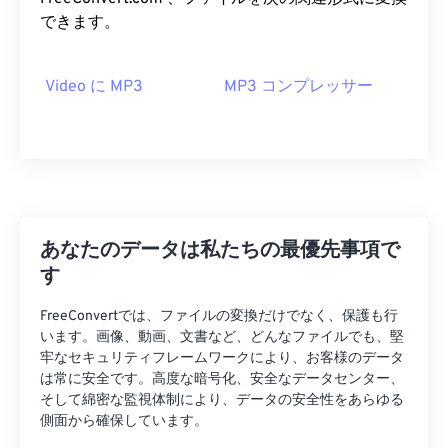
09
09
09
09
09
09
09
09
できます。
10
10
10
10
10
10
10
10
11
11
11
11
11
11
11
11
Video に MP3
MP3 コンプレッサー
12
12
12
12
12
12
12
12
13
13
13
13
13
13
13
13
14
14
14
14
14
14
14
14
15
15
15
15
15
15
15
15
16
16
16
16
16
16
16
16
あなたのデータは私たちの最優先事項で
す
17
17
17
17
17
17
17
17
18
18
18
18
18
18
18
18
FreeConvertでは、ファイルの変換だけでなく、保護も行
います。画像、動画、文書など、どんなファイルでも、堅
19
19
19
19
19
19
19
19
牢なセキュリティフレームワークにより、お客様のデータ
は常に安全です。高度な暗号化、安全なデータセンター、
20
20
20
20
20
20
20
20
そして綿密な監視体制により、データの安全性をあらゆる
21
21
21
21
21
21
21
21
側面から確保しています。