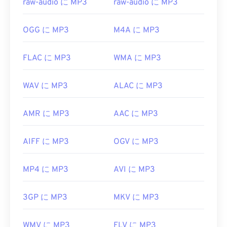
raw-audio に MP3
raw-audio に MP3
初回リリース:
1993年
役立つリンク:
OGG に MP3
M4A に MP3
https://en.wikipedia.org/wiki/MP3
FLAC に MP3
WMA に MP3
https://mpeg.chiariglione.org/standards/mpeg-
a/music-player-application-format.html
WAV に MP3
ALAC に MP3
AMR に MP3
AAC に MP3
AIFF に MP3
OGV に MP3
MP4 に MP3
AVI に MP3
3GP に MP3
MKV に MP3
WMV に MP3
FLV に MP3