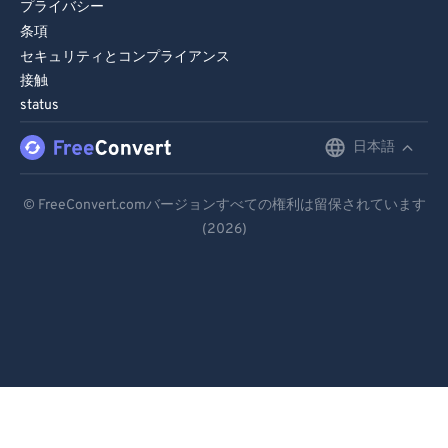
96
96
プライバシー
条項
97
97
セキュリティとコンプライアンス
98
98
接触
99
99
status
日本語
English
Deutsch
© FreeConvert.comバージョンすべての権利は留保されています
(2026)
Español
Français
Português
Italiano
Dutch
日本語