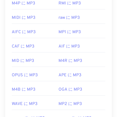
があります。
ばいいですか?
M4P に MP3
RMI に MP3
MicrosoftブラウザにはWebM
コーデック
が組み込ま
MP3ファイルは非常に普及しているため、ほとん
れていません。そのため、
コーデックは
別途インス
MIDI に MP3
raw に MP3
どの主要なオーディオ再生プログラムが対応してい
トールする必要があります。ただし、ほとんどのブ
ます。ファイルをクリックするだけで、お使いのプ
ラウザはWEBMファイルをサポートしています。
AIFC に MP3
MP1 に MP3
ラットフォームに応じて
iTunes
または
Windows
開発元:
Google
、
CoreCodec, Inc.
Media Player
で開きます。また、
MP3ファイルを
プレビューすること
もできます。
初回リリース:
CAF に MP3
2010
AIF に MP3
MP3ファイルを開くことができる別のプログラム
役立つリンク:
MID に MP3
M4R に MP3
は
VLCメディアプレーヤー
です。MP3拡張子を使用
https://en.wikipedia.org/wiki/WebM
するファイル形式は他に2つあります。
https://tools.google.com/dlpage/webmmf/
Masterpoint
グリーンポイントデータ
（現在は廃
OPUS に MP3
APE に MP3
止）と
TeslaCrypt 3.0ランサムウェア暗号化ファイ
ル
（ビットコインで身代金を要求したマルウェア）
M4B に MP3
OGA に MP3
ですが、幸いなことに現在は無効化されており、も
はや脅威ではありません。
WAVE に MP3
MP2 に MP3
開発元:
ISO
/
IEC
、
Moving Pictures Experts
Group