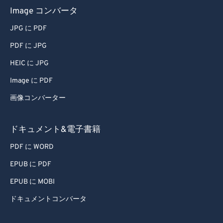
57
57
57
57
57
57
Image コンバータ
58
58
58
58
58
58
JPG に PDF
59
59
59
59
59
59
PDF に JPG
60
60
HEIC に JPG
61
61
Image に PDF
62
62
画像コンバーター
63
63
64
64
ドキュメント&電子書籍
65
65
PDF に WORD
66
66
EPUB に PDF
67
67
EPUB に MOBI
68
68
ドキュメントコンバータ
69
69