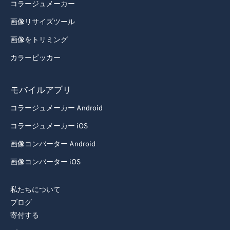
83
83
コラージュメーカー
84
84
画像リサイズツール
85
85
画像をトリミング
86
86
カラーピッカー
87
87
モバイルアプリ
88
88
89
89
コラージュメーカー Android
90
90
コラージュメーカー iOS
91
91
画像コンバーター Android
92
92
画像コンバーター iOS
93
93
私たちについて
94
94
ブログ
95
95
寄付する