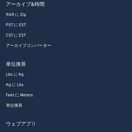
70
70
アーカイブ&時間
71
71
RAR に Zip
72
72
PST に EST
73
73
CST に EST
74
74
アーカイブコンバーター
75
75
76
76
単位換算
77
77
Lbs に Kg
78
78
Kg に Lbs
79
79
Feet に Meters
80
80
単位換算
81
81
82
82
ウェブアプリ