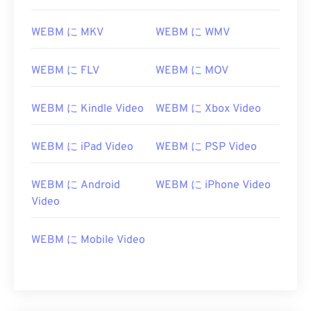
WEBM に MKV
WEBM に WMV
WEBM に FLV
WEBM に MOV
WEBM に Kindle Video
WEBM に Xbox Video
WEBM に iPad Video
WEBM に PSP Video
00
00
00
00
00
00
00
00
WEBM に Android
WEBM に iPhone Video
Video
00
00
00
00
00
00
00
00
WEBM に Mobile Video
01
01
01
01
01
01
01
01
02
02
02
02
02
02
02
02
03
03
03
03
03
03
03
03