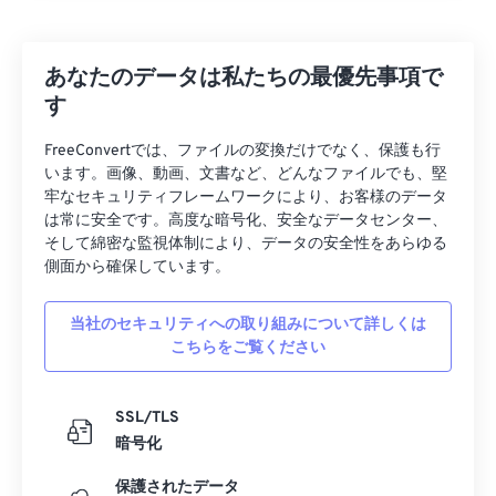
17
17
17
17
17
17
17
17
18
18
18
18
18
18
18
18
あなたのデータは私たちの最優先事項で
19
19
19
19
19
19
19
19
す
20
20
20
20
20
20
20
20
FreeConvertでは、ファイルの変換だけでなく、保護も行
21
21
21
21
21
21
21
21
います。画像、動画、文書など、どんなファイルでも、堅
22
22
22
22
22
22
22
22
牢なセキュリティフレームワークにより、お客様のデータ
は常に安全です。高度な暗号化、安全なデータセンター、
23
23
23
23
23
23
23
23
そして綿密な監視体制により、データの安全性をあらゆる
24
24
24
24
24
24
側面から確保しています。
25
25
25
25
25
25
当社のセキュリティへの取り組みについて詳しくは
26
26
26
26
26
26
こちらをご覧ください
27
27
27
27
27
27
28
28
28
28
28
28
SSL/TLS
暗号化
29
29
29
29
29
29
保護されたデータ
30
30
30
30
30
30