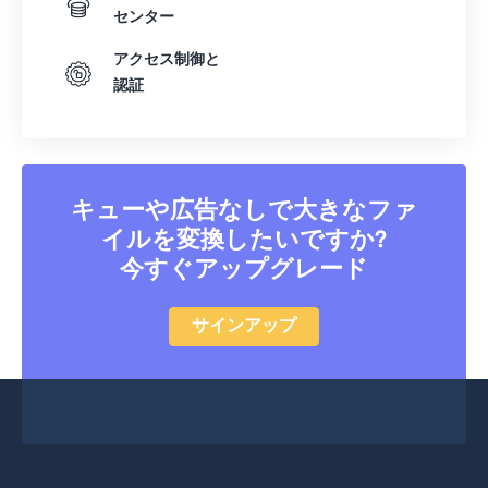
センター
31
31
31
31
31
31
アクセス制御と
32
32
32
32
32
32
認証
33
33
33
33
33
33
34
34
34
34
34
34
35
35
35
35
35
35
キューや広告なしで大きなファ
36
36
36
36
36
36
イルを変換したいですか?
37
37
37
37
37
37
今すぐアップグレード
38
38
38
38
38
38
サインアップ
39
39
39
39
39
39
40
40
40
40
40
40
41
41
41
41
41
41
42
42
42
42
42
42
43
43
43
43
43
43