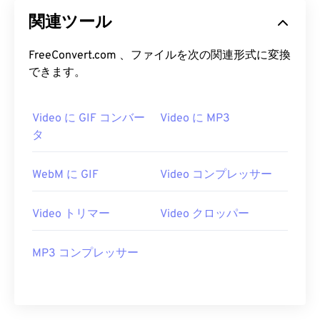
04
04
04
04
04
04
04
04
関連ツール
05
05
05
05
05
05
05
05
06
06
06
06
06
06
06
06
FreeConvert.com 、ファイルを次の関連形式に変換
できます。
07
07
07
07
07
07
07
07
08
08
08
08
08
08
08
08
Video に GIF コンバー
Video に MP3
09
09
09
09
09
09
09
09
タ
10
10
10
10
10
10
10
10
WebM に GIF
Video コンプレッサー
11
11
11
11
11
11
11
11
12
12
12
12
12
12
12
12
Video トリマー
Video クロッパー
13
13
13
13
13
13
13
13
14
14
14
14
14
14
14
14
MP3 コンプレッサー
15
15
15
15
15
15
15
15
16
16
16
16
16
16
16
16