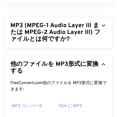
WebM（WEBM）は、Web向けに設計された
フリー
ライセンスの
ファイルコンテナです。特に、当初は
HTML5との互換性を考慮して設計されました。チ
MP3 (MPEG-1 Audio Layer III ま
ャプター、キャプション、字幕、メタデータタグ、
ストリーミング、添付ファイル、3Dコーデック、
たは MPEG-2 Audio Layer III) フ
3Dコンテナ、ハードウェアプレーヤーをサポート
ァイルとは何ですか?
しています。WEBMは、ビデオストリームを
VP8
ま
たは
VP9
コーデックで圧縮し、オーディオを
Vorbis
MPEG-1 Audio Layer III または MPEG-2 Audio
または
Opus
コーデックで圧縮します。
Layer III (MP3) は
、サウンドシーケンスを非常に小
他のファイルを MP3形式に変換
さなファイルに圧縮し、
デジタル保存および伝送を
WEBM ファイルを開くにはどうす
可能にするデジタルオーディオコーディング形式で
する
ればいいですか?
す。MP3 ファイルは、消費者にとって最も広く使
用されているオーディオファイルです。ファイルサ
FreeConvert.com他のファイルを MP3形式に変換で
VLCメディアプレーヤー
と
MPlayerは
、どのオペレ
イズが小さく、音質も許容範囲内であるため、
きます:
ーティングシステム（OS）でもWEBMファイルを
MP3
ファイルは幅広いユーザーが利用でき、保存
開くことができます。WEBMファイルを開くのに適
や共有も容易です。
した他の選択肢としては、Microsoft Windows OS
MP3 コンバータ
3GA に MP3
の場合は
Winamp
、Mac OS Xの場合は
Elmediaなど
MP3 ファイルを開くにはどうすれ