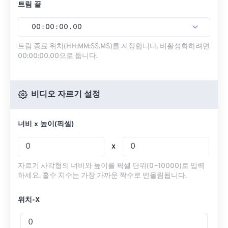
트림 끝
00
:
00
:
00
.
00
트림 종료 위치(HH:MM:SS.MS)를 지정합니다. 비활성화하려면
00:00:00.00으로 둡니다.
비디오 자르기 설정
너비 x 높이(픽셀)
x
자르기 사각형의 너비와 높이를 픽셀 단위(0~10000)로 입력
하세요. 홀수 치수는 가장 가까운 짝수로 반올림됩니다.
위치-X