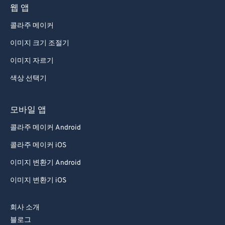
94
94
웹 앱
95
95
콜라주 메이커
96
96
이미지 크기 조절기
97
97
이미지 자르기
98
98
색상 선택기
99
99
모바일 앱
콜라주 메이커 Android
콜라주 메이커 iOS
이미지 변환기 Android
이미지 변환기 iOS
회사 소개
블로그