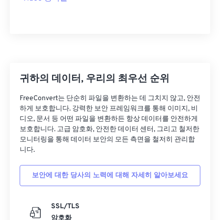
28
28
28
28
28
28
29
29
29
29
29
29
30
30
30
30
30
30
31
31
31
31
31
31
32
32
32
32
32
32
귀하의 데이터, 우리의 최우선 순위
33
33
33
33
33
33
FreeConvert는 단순히 파일을 변환하는 데 그치지 않고, 안전
34
34
34
34
34
34
하게 보호합니다. 강력한 보안 프레임워크를 통해 이미지, 비
35
35
35
35
35
35
디오, 문서 등 어떤 파일을 변환하든 항상 데이터를 안전하게
보호합니다. 고급 암호화, 안전한 데이터 센터, 그리고 철저한
36
36
36
36
36
36
모니터링을 통해 데이터 보안의 모든 측면을 철저히 관리합
니다.
37
37
37
37
37
37
38
38
38
38
38
38
보안에 대한 당사의 노력에 대해 자세히 알아보세요
39
39
39
39
39
39
40
40
40
40
40
40
SSL/TLS
암호화