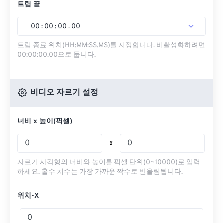
트림 끝
00
:
00
:
00
.
00
트림 종료 위치(HH:MM:SS.MS)를 지정합니다. 비활성화하려면
00:00:00.00으로 둡니다.
비디오 자르기 설정
너비 x 높이(픽셀)
x
자르기 사각형의 너비와 높이를 픽셀 단위(0~10000)로 입력
하세요. 홀수 치수는 가장 가까운 짝수로 반올림됩니다.
위치-X