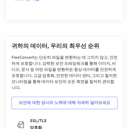
28
28
28
28
28
28
29
29
29
29
29
29
30
30
30
30
30
30
31
31
31
31
31
31
32
32
32
32
32
32
귀하의 데이터, 우리의 최우선 순위
33
33
33
33
33
33
FreeConvert는 단순히 파일을 변환하는 데 그치지 않고, 안전
34
34
34
34
34
34
하게 보호합니다. 강력한 보안 프레임워크를 통해 이미지, 비
35
35
35
35
35
35
디오, 문서 등 어떤 파일을 변환하든 항상 데이터를 안전하게
보호합니다. 고급 암호화, 안전한 데이터 센터, 그리고 철저한
36
36
36
36
36
36
모니터링을 통해 데이터 보안의 모든 측면을 철저히 관리합
니다.
37
37
37
37
37
37
38
38
38
38
38
38
보안에 대한 당사의 노력에 대해 자세히 알아보세요
39
39
39
39
39
39
40
40
40
40
40
40
SSL/TLS
암호화