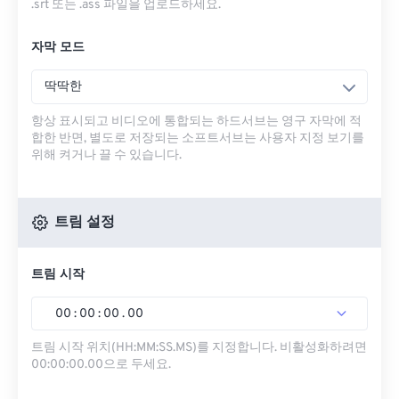
.srt 또는 .ass 파일을 업로드하세요.
자막 모드
딱딱한
항상 표시되고 비디오에 통합되는 하드서브는 영구 자막에 적
합한 반면, 별도로 저장되는 소프트서브는 사용자 지정 보기를
위해 켜거나 끌 수 있습니다.
트림 설정
트림 시작
00
:
00
:
00
.
00
트림 시작 위치(HH:MM:SS.MS)를 지정합니다. 비활성화하려면
00:00:00.00으로 두세요.