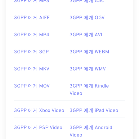
3GPP 에게 MP3
3GPP 에게 AAC
02
02
02
02
02
02
02
02
03
03
03
03
03
03
03
03
3GPP 에게 AIFF
3GPP 에게 OGV
04
04
04
04
04
04
04
04
3GPP 에게 MP4
3GPP 에게 AVI
05
05
05
05
05
05
05
05
06
06
06
06
06
06
06
06
3GPP 에게 3GP
3GPP 에게 WEBM
07
07
07
07
07
07
07
07
08
08
08
08
08
08
08
08
3GPP 에게 MKV
3GPP 에게 WMV
09
09
09
09
09
09
09
09
3GPP 에게 MOV
3GPP 에게 Kindle
10
10
10
10
10
10
10
10
Video
11
11
11
11
11
11
11
11
3GPP 에게 Xbox Video
3GPP 에게 iPad Video
12
12
12
12
12
12
12
12
13
13
13
13
13
13
13
13
3GPP 에게 PSP Video
3GPP 에게 Android
14
14
14
14
14
14
14
14
Video