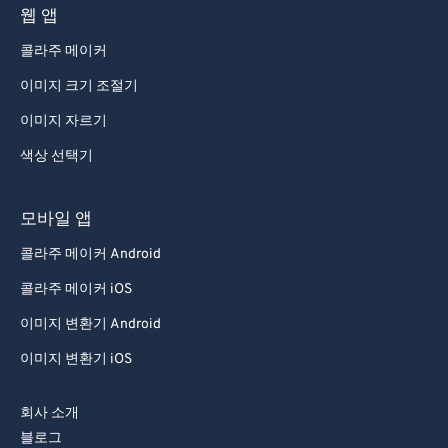
94
94
웹 앱
95
95
콜라주 메이커
96
96
이미지 크기 조절기
97
97
이미지 자르기
98
98
색상 선택기
99
99
모바일 앱
콜라주 메이커 Android
콜라주 메이커 iOS
이미지 변환기 Android
이미지 변환기 iOS
회사 소개
블로그