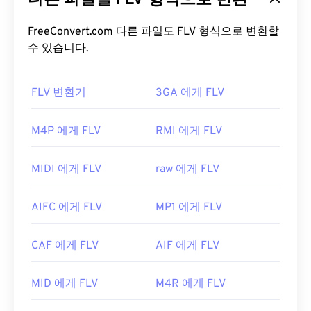
다른 파일을 FLV 형식으로 변환
하는 인기 있는 형식입니다. 또한 미디어 컨테이너이
므로
FreeConvert.com 다른 파일도 FLV 형식으로 변환할
코덱을
사용하여 파일 크기를 압축합니다. FLV
는 ISO 기반 미디어 파일 형식이라고도 하는 개방형
수 있습니다.
표준
ISO/IEC 14496-12:2008을
사용하며, 유연성과
독립성이라는 장점을 제공합니다.
FLV 변환기
3GA 에게 FLV
FLV 파일을 어떻게 여나요?
M4P 에게 FLV
RMI 에게 FLV
기본적으로 FLV는
Animate Creative Cloud
(Animate CC) 및
Flash
와 같은
Adobe
제품에서 열립
MIDI 에게 FLV
raw 에게 FLV
니다. Adobe Flash 7 이상 버전에서 가장 잘 열립니
다. FLV는 챕터나 자막을 지원하지 않지만, 메타데이
AIFC 에게 FLV
MP1 에게 FLV
터 태그는 지원합니다.
FLV는 개방형 표준을 기반으로 하므로 Adobe 이외
CAF 에게 FLV
AIF 에게 FLV
의 여러 제품에서 열 수 있습니다. FLV를 열 수 있는
다른 프로그램으로는
VLC 미디어 플레이어
,
Zoom
MID 에게 FLV
M4R 에게 FLV
Player
,
RealNetworks RealPlayer Cloud
,
Eltima
Elmedia Player
등이
있습니다.