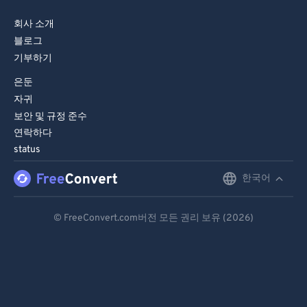
82
82
83
83
회사 소개
블로그
84
84
기부하기
85
85
은둔
86
86
자귀
87
87
보안 및 규정 준수
연락하다
88
88
status
89
89
한국어
English
90
90
Deutsch
91
91
© FreeConvert.com버전 모든 권리 보유 (2026)
92
92
Español
93
93
Français
94
94
Português
95
95