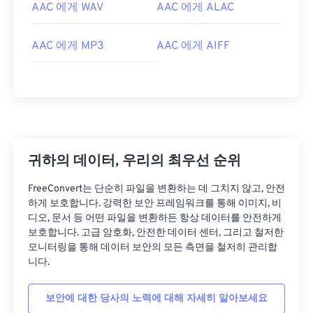
03
03
03
03
03
03
03
03
AAC 에게 WAV
AAC 에게 ALAC
04
04
04
04
04
04
04
04
AAC 에게 MP3
AAC 에게 AIFF
05
05
05
05
05
05
05
05
06
06
06
06
06
06
06
06
07
07
07
07
07
07
07
07
08
08
08
08
08
08
08
08
09
09
09
09
09
09
09
09
귀하의 데이터, 우리의 최우선 순위
10
10
10
10
10
10
10
10
FreeConvert는 단순히 파일을 변환하는 데 그치지 않고, 안전
11
11
11
11
11
11
11
11
하게 보호합니다. 강력한 보안 프레임워크를 통해 이미지, 비
12
12
12
12
12
12
12
12
디오, 문서 등 어떤 파일을 변환하든 항상 데이터를 안전하게
보호합니다. 고급 암호화, 안전한 데이터 센터, 그리고 철저한
13
13
13
13
13
13
13
13
모니터링을 통해 데이터 보안의 모든 측면을 철저히 관리합
14
14
14
14
14
14
14
14
니다.
15
15
15
15
15
15
15
15
보안에 대한 당사의 노력에 대해 자세히 알아보세요
16
16
16
16
16
16
16
16