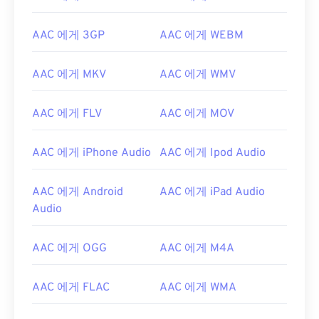
AAC 에게 3GP
AAC 에게 WEBM
AAC 에게 MKV
AAC 에게 WMV
AAC 에게 FLV
AAC 에게 MOV
AAC 에게 iPhone Audio
AAC 에게 Ipod Audio
00
00
00
00
00
00
00
00
AAC 에게 Android
AAC 에게 iPad Audio
Audio
00
00
00
00
00
00
00
00
AAC 에게 OGG
AAC 에게 M4A
01
01
01
01
01
01
01
01
AAC 에게 FLAC
AAC 에게 WMA
02
02
02
02
02
02
02
02