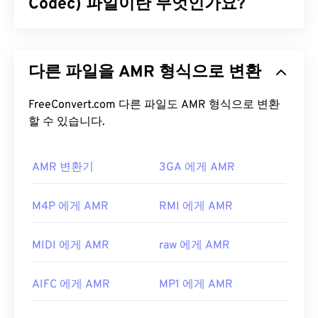
의 표준 오디오 형식입니다.
Codec) 파일이란 무엇인가요?
ISO
/
IEC
는 AAC
코덱
을
MP3
의 개선된 코덱으로 지정했는데, 파일 크기
를 더 효율적으로 압축하면서도 무압축 오디오와 유
적응형 다중 속도(AMR)는
음성 코딩
에 자주 사용되
사한 음질을 제공하기 때문입니다.
는 압축 오디오 파일입니다. AMR 음성 코덱은 협대
다른 파일을 AMR 형식으로 변환
역 신호에 초점을 맞추므로 음성 녹음 및 라디오에 적
AAC 파일을 어떻게 여나요?
합합니다.
GSM(Global System for Mobile
Communications)
FreeConvert.com 다른 파일도 AMR 형식으로 변환
및
UMTS(Universal Mobile
최상의 결과를 얻으려면
VLC 미디어 플레이어를
사
Telecommunications System)
할 수 있습니다.
에서 널리 사용됩니
용하여 AAC 파일을 여세요. 또는
iTunes
에서도 기본
다.
적으로 AAC 파일이 열립니다. 하지만 AAC 파일은 어
디에나 존재하며 다른 많은 프로그램과 소프트웨어
AMR 변환기
3GA 에게 AMR
AMR 파일을 어떻게 여나요?
에서도 열립니다.
AMR 파일은 MMS 메시지를 포함하여 휴대폰에서 자
M4P 에게 AMR
RMI 에게 AMR
또한 AAC 파일은 종종 비디오 게임의 오디오 파일로
주 사용되므로 대부분의
3G 모바일
기기에서 열 수
사용되므로
Nintendo 3DS
,
Playstation 4
와 같은 대
있습니다. AMR은
VLC 미디어 플레이어
,
QuickTime
부분의 인기 게임 콘솔에서 열립니다.
MIDI 에게 AMR
raw 에게 AMR
,
RealPlayer
,
Xine
에서도 실행됩니다.
개발:
ISO/IEC MPEG 오디오 위원회
무료 오디오 편집 소프트웨어인
Audacity
와 같은 다
AIFC 에게 AMR
MP1 에게 AMR
최초 출시:
1997년
른 소프트웨어도 AMR 파일을 열 수 있습니다.
SourceForge.net
에서 Audacity를 쉽게 다운로드하
유용한 링크: