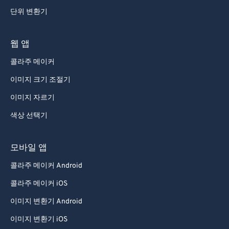
69
69
단위 변환기
70
70
71
71
웹 앱
72
72
콜라주 메이커
73
73
이미지 크기 조절기
74
74
이미지 자르기
75
75
색상 선택기
76
76
77
77
모바일 앱
78
78
콜라주 메이커 Android
79
79
콜라주 메이커 iOS
80
80
이미지 변환기 Android
81
81
이미지 변환기 iOS