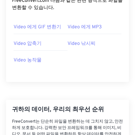
FreeConvert.com 다음과 같은 관련 형식으로 파일을
20
20
20
20
20
20
20
20
변환할 수 있습니다.
21
21
21
21
21
21
21
21
Video 에게 GIF 변환기
Video 에게 MP3
22
22
22
22
22
22
22
22
23
23
23
23
23
23
23
23
Video 압축기
Video 낚시찌
24
24
24
24
24
24
25
25
25
25
25
25
Video 농작물
26
26
26
26
26
26
27
27
27
27
27
27
28
28
28
28
28
28
29
29
29
29
29
29
귀하의 데이터, 우리의 최우선 순위
30
30
30
30
30
30
31
31
31
31
31
31
FreeConvert는 단순히 파일을 변환하는 데 그치지 않고, 안전
하게 보호합니다. 강력한 보안 프레임워크를 통해 이미지, 비
32
32
32
32
32
32
디오, 문서 등 어떤 파일을 변환하든 항상 데이터를 안전하게