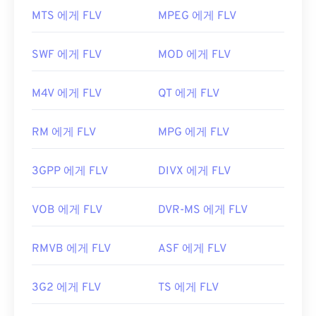
FLV 파일을 어떻게 여나요?
최초 출시:
1988
MTS 에게 FLV
MPEG 에게 FLV
기본적으로 FLV는
Animate Creative Cloud
유용한 링크:
(Animate CC) 및
Flash
와 같은
Adobe
제품에서 열립
SWF 에게 FLV
MOD 에게 FLV
https://en.wikipedia.org/wiki/오디오_교환_파일_포
니다. Adobe Flash 7 이상 버전에서 가장 잘 열립니
맷
다. FLV는 챕터나 자막을 지원하지 않지만, 메타데이
M4V 에게 FLV
QT 에게 FLV
터 태그는 지원합니다.
https://www.file-extension.info/format/aifc
FLV는 개방형 표준을 기반으로 하므로 Adobe 이외
RM 에게 FLV
MPG 에게 FLV
의 여러 제품에서 열 수 있습니다. FLV를 열 수 있는
다른 프로그램으로는
VLC 미디어 플레이어
,
Zoom
3GPP 에게 FLV
DIVX 에게 FLV
Player
,
RealNetworks RealPlayer Cloud
,
Eltima
Elmedia Player
등이
있습니다.
VOB 에게 FLV
DVR-MS 에게 FLV
개발자:
Adobe
최초 출시:
2003년
RMVB 에게 FLV
ASF 에게 FLV
유용한 링크:
https://en.wikipedia.org/wiki/플래시_비디오
3G2 에게 FLV
TS 에게 FLV
https://www.lifewire.com/flv-file