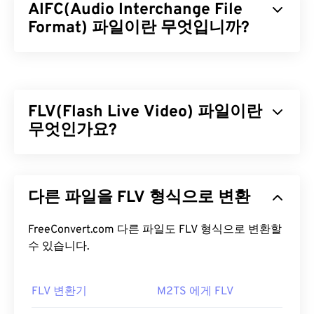
AIFC(Audio Interchange File
Format) 파일이란 무엇입니까?
AIFC(Audio Interchange File Format)는 AIFF의 압
축 버전입니다. AIFC의 주요 목적은 CD 품질의 오디
오와 악기 정보를 담는 것입니다. 때로는 AIFC와
FLV(Flash Live Video) 파일이란
AIFF의 파일 확장자가 호환되는 것처럼 보이지만,
"C"로 끝나는 것이 올바른 명칭입니다.
무엇인가요?
AIFC 파일을 어떻게 여나요?
플래시 라이브 비디오(FLV)는 이름에서 알 수 있듯이
플래시
비디오의 한 유형입니다. 주로 인터넷을 통해
AIFC 파일을 여는 데 가장 좋은 프로그램은
iTunes
다른 파일을 FLV 형식으로 변환
고품질의 동기화가 잘 된 멀티미디어 콘텐츠를 제공
입니다. 또 다른 좋은 선택은
VLC 미디어 플레이어
하는 인기 있는 형식입니다. 또한 미디어 컨테이너이
인데, Mac OS X와 ​​모바일을 포함한 대부분의 플랫폼
므로
FreeConvert.com 다른 파일도 FLV 형식으로 변환할
코덱을
사용하여 파일 크기를 압축합니다. FLV
에서 작동하는 안정적인 프로그램입니다.
는 ISO 기반 미디어 파일 형식이라고도 하는 개방형
수 있습니다.
표준
ISO/IEC 14496-12:2008을
사용하며, 유연성과
특히 Windows에서는
QuickTime
과
Windows Media
독립성이라는 장점을 제공합니다.
Player
도 AIFC 파일을 열 수 있습니다.
FLV 변환기
M2TS 에게 FLV
개발자:
Apple Inc.