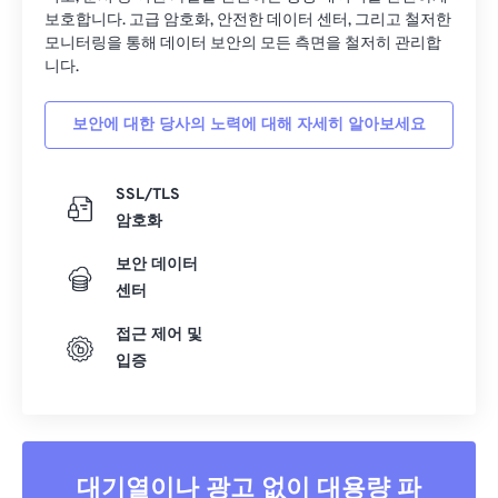
33
33
33
33
33
33
보호합니다. 고급 암호화, 안전한 데이터 센터, 그리고 철저한
모니터링을 통해 데이터 보안의 모든 측면을 철저히 관리합
34
34
34
34
34
34
니다.
35
35
35
35
35
35
보안에 대한 당사의 노력에 대해 자세히 알아보세요
36
36
36
36
36
36
37
37
37
37
37
37
SSL/TLS
38
38
38
38
38
38
암호화
39
39
39
39
39
39
보안 데이터
40
40
40
40
40
40
센터
41
41
41
41
41
41
접근 제어 및
42
42
42
42
42
42
입증
43
43
43
43
43
43
44
44
44
44
44
44
45
45
45
45
45
45
대기열이나 광고 없이 대용량 파