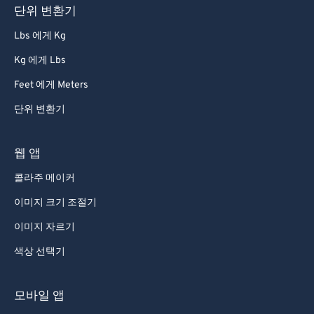
단위 변환기
86
86
Lbs 에게 Kg
87
87
Kg 에게 Lbs
88
88
Feet 에게 Meters
89
89
단위 변환기
90
90
91
91
웹 앱
92
92
콜라주 메이커
93
93
이미지 크기 조절기
94
94
이미지 자르기
95
95
색상 선택기
96
96
97
97
모바일 앱
98
98