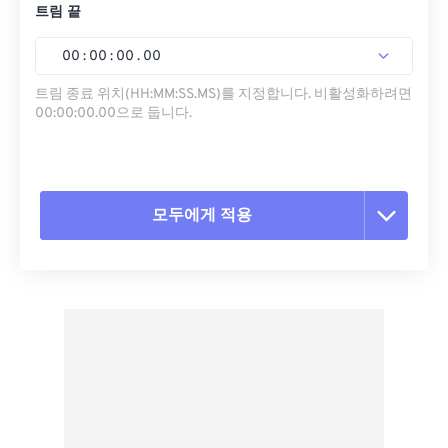
트림 끝
00
:
00
:
00
.
00
트림 종료 위치(HH:MM:SS.MS)를 지정합니다. 비활성화하려면
00:00:00.00으로 둡니다.
모두에게 적용
모든 옵션 재설정
사전 설정에서 적용
사전 설정으로 저장