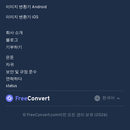
81
81
이미지 변환기 Android
82
82
이미지 변환기 iOS
83
83
회사 소개
84
84
블로그
85
85
기부하기
86
86
은둔
87
87
자귀
보안 및 규정 준수
88
88
연락하다
89
89
status
90
90
한국어
English
91
91
Deutsch
92
92
© FreeConvert.com버전 모든 권리 보유 (2026)
Español
93
93