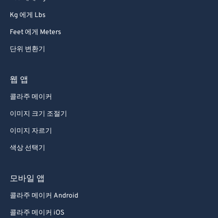
68
68
Kg 에게 Lbs
69
69
Feet 에게 Meters
70
70
단위 변환기
71
71
72
72
웹 앱
73
73
콜라주 메이커
74
74
이미지 크기 조절기
75
75
이미지 자르기
76
76
색상 선택기
77
77
78
78
모바일 앱
79
79
콜라주 메이커 Android
80
80
콜라주 메이커 iOS