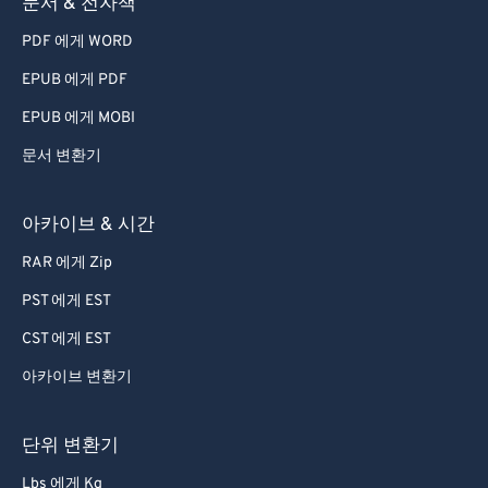
문서 & 전자책
55
55
55
55
55
55
PDF 에게 WORD
56
56
56
56
56
56
EPUB 에게 PDF
57
57
57
57
57
57
EPUB 에게 MOBI
58
58
58
58
58
58
문서 변환기
59
59
59
59
59
59
60
60
아카이브 & 시간
61
61
RAR 에게 Zip
62
62
PST 에게 EST
63
63
CST 에게 EST
64
64
아카이브 변환기
65
65
66
66
단위 변환기
67
67
Lbs 에게 Kg