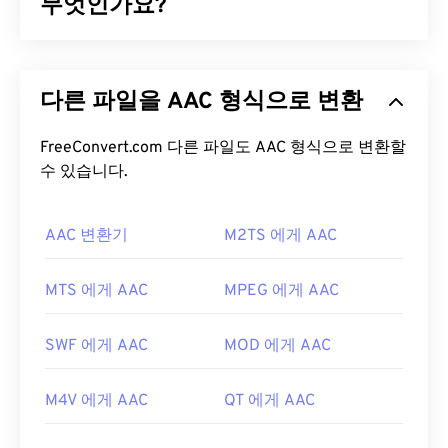
"C"로 끝나는 것이 올바른 명칭입니다.
무엇인가요?
AIFC 파일을 어떻게 여나요?
AAC(Advanced Audio Coding)는
손실
압축을 통해
파일 크기를 줄이는 디지털 오디오 파일 형식입니다.
AIFC 파일을 여는 데 가장 좋은 프로그램은
iTunes
다른 파일을 AAC 형식으로 변환
주로 디지털 TV, 디지털 라디오, 인터넷 스트리밍에
입니다. 또 다른 좋은 선택은
VLC 미디어 플레이어
사용됩니다.
iOS
,
YouTube
,
Nintendo
,
Playstation
인데, Mac OS X와 ​​모바일을 포함한 대부분의 플랫폼
의 표준 오디오 형식입니다.
FreeConvert.com 다른 파일도 AAC 형식으로 변환할
ISO
/
IEC
는 AAC
코덱
에서 작동하는 안정적인 프로그램입니다.
을
수 있습니다.
MP3
의 개선된 코덱으로 지정했는데, 파일 크기
를 더 효율적으로 압축하면서도 무압축 오디오와 유
특히 Windows에서는
QuickTime
과
Windows Media
사한 음질을 제공하기 때문입니다.
Player
도 AIFC 파일을 열 수 있습니다.
AAC 변환기
M2TS 에게 AAC
개발자:
Apple Inc.
AAC 파일을 어떻게 여나요?
최초 출시:
1988
MTS 에게 AAC
MPEG 에게 AAC
최상의 결과를 얻으려면
VLC 미디어 플레이어를
사
유용한 링크:
용하여 AAC 파일을 여세요. 또는
iTunes
에서도 기본
SWF 에게 AAC
MOD 에게 AAC
https://en.wikipedia.org/wiki/오디오_교환_파일_포
적으로 AAC 파일이 열립니다. 하지만 AAC 파일은 어
맷
디에나 존재하며 다른 많은 프로그램과 소프트웨어
M4V 에게 AAC
QT 에게 AAC
에서도 열립니다.
https://www.file-extension.info/format/aifc
또한 AAC 파일은 종종 비디오 게임의 오디오 파일로