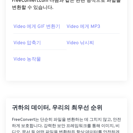
FreeConvert.com 다음과 같은 관련 형식으로 파일을
20
20
20
20
20
20
20
20
변환할 수 있습니다.
21
21
21
21
21
21
21
21
Video 에게 GIF 변환기
Video 에게 MP3
22
22
22
22
22
22
22
22
23
23
23
23
23
23
23
23
Video 압축기
Video 낚시찌
24
24
24
24
24
24
25
25
25
25
25
25
Video 농작물
26
26
26
26
26
26
27
27
27
27
27
27
28
28
28
28
28
28
29
29
29
29
29
29
귀하의 데이터, 우리의 최우선 순위
30
30
30
30
30
30
31
31
31
31
31
31
FreeConvert는 단순히 파일을 변환하는 데 그치지 않고, 안전
하게 보호합니다. 강력한 보안 프레임워크를 통해 이미지, 비
32
32
32
32
32
32
디오, 문서 등 어떤 파일을 변환하든 항상 데이터를 안전하게