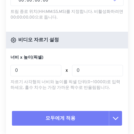
00
:
00
:
00
.
00
트림 종료 위치(HH:MM:SS.MS)를 지정합니다. 비활성화하려면
00:00:00.00으로 둡니다.
비디오 자르기 설정
너비 x 높이(픽셀)
x
자르기 사각형의 너비와 높이를 픽셀 단위(0~10000)로 입력
하세요. 홀수 치수는 가장 가까운 짝수로 반올림됩니다.
모두에게 적용
모든 옵션 재설정