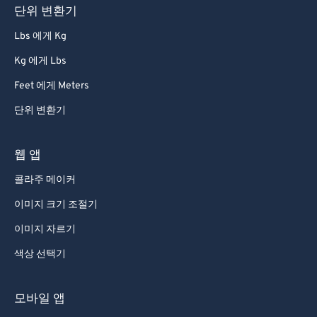
단위 변환기
86
86
Lbs 에게 Kg
87
87
Kg 에게 Lbs
88
88
Feet 에게 Meters
89
89
단위 변환기
90
90
91
91
웹 앱
92
92
콜라주 메이커
93
93
이미지 크기 조절기
94
94
이미지 자르기
95
95
색상 선택기
96
96
97
97
모바일 앱
98
98