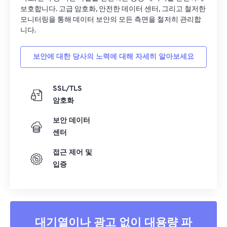
33
33
33
33
33
33
보호합니다. 고급 암호화, 안전한 데이터 센터, 그리고 철저한
모니터링을 통해 데이터 보안의 모든 측면을 철저히 관리합
34
34
34
34
34
34
니다.
35
35
35
35
35
35
보안에 대한 당사의 노력에 대해 자세히 알아보세요
36
36
36
36
36
36
37
37
37
37
37
37
SSL/TLS
38
38
38
38
38
38
암호화
39
39
39
39
39
39
보안 데이터
40
40
40
40
40
40
센터
41
41
41
41
41
41
접근 제어 및
42
42
42
42
42
42
입증
43
43
43
43
43
43
44
44
44
44
44
44
45
45
45
45
45
45
대기열이나 광고 없이 대용량 파