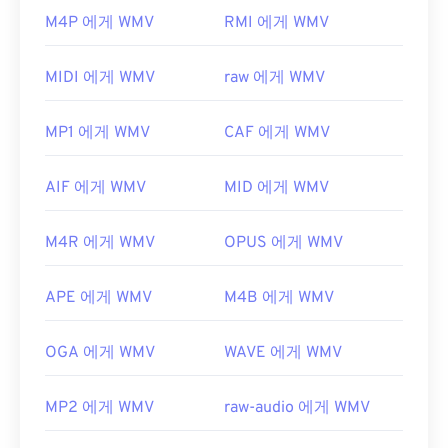
열고 읽을 수 있습니다. WMV 파일을 여는 데 가장 좋
최초 출시:
1988
M4P 에게 WMV
RMI 에게 WMV
은 플레이어는
Microsoft Windows Media Player
입
유용한 링크:
니다. Microsoft에서 WMV와 ASF를 개발했으며, 오
MIDI 에게 WMV
raw 에게 WMV
https://en.wikipedia.org/wiki/오디오_교환_파일_포
늘날 온라인에서 많은 비디오가 WMV 파일입니다.
맷
VLC 미디어 플레이어는
여러 플랫폼에서 멀티미디
MP1 에게 WMV
CAF 에게 WMV
어 파일을 재생할 수 있는 또 다른 신뢰할 수 있는 옵
https://www.file-extension.info/format/aifc
션입니다.
AIF 에게 WMV
MID 에게 WMV
WMV는 다른 비디오 파일 형식으로도 쉽게 변환할 수
있습니다. 하지만 변환 과정에서 화질이 저하될 수 있
M4R 에게 WMV
OPUS 에게 WMV
다는 점을 명심하세요. 변환이 필요한 경우,
HandBrake는
WMV 파일을 변환하는 무료 오픈 소스
도구입니다.
APE 에게 WMV
M4B 에게 WMV
개발자:
Microsoft
OGA 에게 WMV
WAVE 에게 WMV
최초 출시:
1999년
유용한 링크:
MP2 에게 WMV
raw-audio 에게 WMV
https://en.wikipedia.org/wiki/Windows_Media_Video