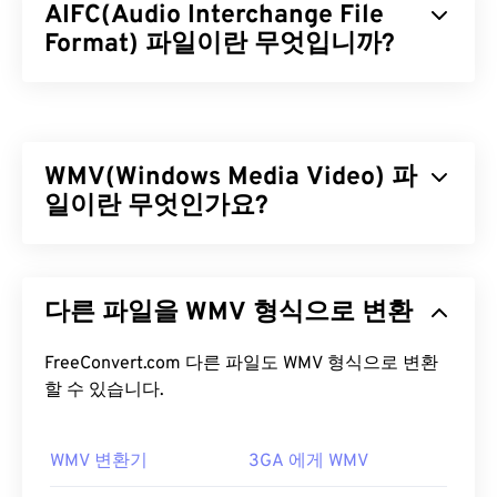
AIFC(Audio Interchange File
Format) 파일이란 무엇입니까?
AIFC(Audio Interchange File Format)는 AIFF의 압
축 버전입니다. AIFC의 주요 목적은 CD 품질의 오디
오와 악기 정보를 담는 것입니다. 때로는 AIFC와
WMV(Windows Media Video) 파
AIFF의 파일 확장자가 호환되는 것처럼 보이지만,
"C"로 끝나는 것이 올바른 명칭입니다.
일이란 무엇인가요?
AIFC 파일을 어떻게 여나요?
Windows Media Video(WMV)는 널리 지원되는 일반
비디오 형식입니다.
코덱을
사용하여 파일 크기를 압
AIFC 파일을 여는 데 가장 좋은 프로그램은
iTunes
다른 파일을 WMV 형식으로 변환
축하여 비디오 화질을 유지하면서 관리하기 쉬운 파
입니다. 또 다른 좋은 선택은
VLC 미디어 플레이어
일을 생성합니다. ASF(Advanced Systems Format)
인데, Mac OS X와 ​​모바일을 포함한 대부분의 플랫폼
라는 디지털 컨테이너 형식은 WMV 파일을 캡슐화하
FreeConvert.com 다른 파일도 WMV 형식으로 변환
에서 작동하는 안정적인 프로그램입니다.
는 경우가 많습니다.
할 수 있습니다.
특히 Windows에서는
QuickTime
과
Windows Media
WMV 파일을 어떻게 여나요?
Player
도 AIFC 파일을 열 수 있습니다.
WMV 변환기
3GA 에게 WMV
개발자:
Apple Inc.
대부분의 미디어 플레이어는 WMV(및 ASF) 파일을