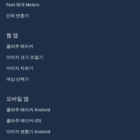
92
92
Feet 에게 Meters
93
93
단위 변환기
94
94
95
95
웹 앱
96
96
콜라주 메이커
97
97
이미지 크기 조절기
98
98
이미지 자르기
99
99
색상 선택기
모바일 앱
콜라주 메이커 Android
콜라주 메이커 iOS
이미지 변환기 Android