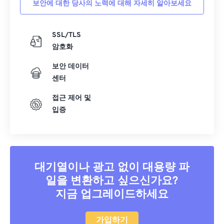
보안에 대한 당사의 노력에 대해 자세히 알아보세요
40
40
40
40
40
40
41
41
41
41
41
41
SSL/TLS
암호화
42
42
42
42
42
42
43
43
43
43
43
43
보안 데이터
센터
44
44
44
44
44
44
접근 제어 및
45
45
45
45
45
45
입증
46
46
46
46
46
46
47
47
47
47
47
47
48
48
48
48
48
48
대기열이나 광고 없이 대용량 파
49
49
49
49
49
49
일을 변환하고 싶으신가요?
50
50
50
50
50
50
지금 업그레이드하세요
51
51
51
51
51
51
52
52
52
52
52
52
가입하기