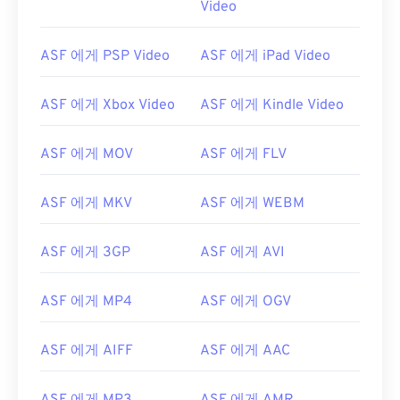
Video
00
00
00
00
00
00
00
00
01
01
01
01
01
01
01
01
ASF 에게 PSP Video
ASF 에게 iPad Video
02
02
02
02
02
02
02
02
03
03
03
03
03
03
03
03
ASF 에게 Xbox Video
ASF 에게 Kindle Video
04
04
04
04
04
04
04
04
ASF 에게 MOV
ASF 에게 FLV
05
05
05
05
05
05
05
05
06
06
06
06
06
06
06
06
ASF 에게 MKV
ASF 에게 WEBM
07
07
07
07
07
07
07
07
ASF 에게 3GP
ASF 에게 AVI
08
08
08
08
08
08
08
08
09
09
09
09
09
09
09
09
ASF 에게 MP4
ASF 에게 OGV
10
10
10
10
10
10
10
10
11
11
11
11
11
11
11
11
ASF 에게 AIFF
ASF 에게 AAC
12
12
12
12
12
12
12
12