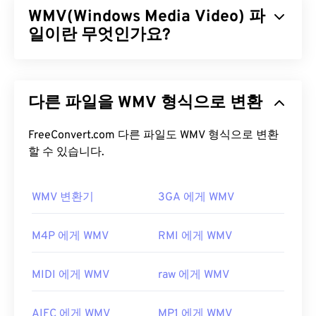
WMV(Windows Media Video) 파
계했으며 시스템 및 프로토콜에 독립적으로 작동합
니다. 챕터, 캡션, 자막, 메타데이터 태그, 스트리밍 및
일이란 무엇인가요?
하드웨어 플레이어를 지원하지만 메뉴는 지원하지
않습니다.
Windows Media Video(WMV)는 널리 지원되는 일반
비디오 형식입니다.
코덱을
사용하여 파일 크기를 압
ASF 파일을 어떻게 여나요?
다른 파일을 WMV 형식으로 변환
축하여 비디오 화질을 유지하면서 관리하기 쉬운 파
일을 생성합니다. ASF(Advanced Systems Format)
ASF 파일을 열려면
Windows Media Player를
사용하
라는 디지털 컨테이너 형식은 WMV 파일을 캡슐화하
FreeConvert.com 다른 파일도 WMV 형식으로 변환
는 것이 가장 좋습니다.
VLC 미디어 플레이어
도 좋
는 경우가 많습니다.
할 수 있습니다.
은 선택입니다. ASF에는
WMA
및
WMV
파일이 포함
될 수 있으며, 이러한 파일 확장자가 ASF 파일의 파
WMV 파일을 어떻게 여나요?
일 확장자로 표시될 수 있습니다.
WMV 변환기
3GA 에게 WMV
대부분의 미디어 플레이어는 WMV(및 ASF) 파일을
개발자:
Microsoft
열고 읽을 수 있습니다. WMV 파일을 여는 데 가장 좋
M4P 에게 WMV
RMI 에게 WMV
최초 출시:
1995년
은 플레이어는
Microsoft Windows Media Player
입
니다. Microsoft에서 WMV와 ASF를 개발했으며, 오
유용한 링크:
MIDI 에게 WMV
raw 에게 WMV
늘날 온라인에서 많은 비디오가 WMV 파일입니다.
https://en.wikipedia.org/wiki/고급_시스템_포맷
VLC 미디어 플레이어는
여러 플랫폼에서 멀티미디
AIFC 에게 WMV
MP1 에게 WMV