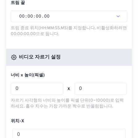
트림 끝
00
:
00
:
00
.
00
트림 종료 위치(HH:MM:SS.MS)를 지정합니다. 비활성화하려면
00:00:00.00으로 둡니다.
비디오 자르기 설정
너비 x 높이(픽셀)
x
자르기 사각형의 너비와 높이를 픽셀 단위(0~10000)로 입력
하세요. 홀수 치수는 가장 가까운 짝수로 반올림됩니다.
위치-X