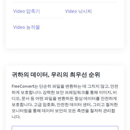
26
26
26
26
26
26
27
27
27
27
27
27
Video 압축기
Video 낚시찌
28
28
28
28
28
28
Video 농작물
29
29
29
29
29
29
30
30
30
30
30
30
31
31
31
31
31
31
32
32
32
32
32
32
33
33
33
33
33
33
귀하의 데이터, 우리의 최우선 순위
34
34
34
34
34
34
FreeConvert는 단순히 파일을 변환하는 데 그치지 않고, 안전
35
35
35
35
35
35
하게 보호합니다. 강력한 보안 프레임워크를 통해 이미지, 비
36
36
36
36
36
36
디오, 문서 등 어떤 파일을 변환하든 항상 데이터를 안전하게
보호합니다. 고급 암호화, 안전한 데이터 센터, 그리고 철저한
37
37
37
37
37
37
모니터링을 통해 데이터 보안의 모든 측면을 철저히 관리합
니다.
38
38
38
38
38
38
39
39
39
39
39
39