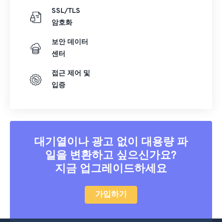
SSL/TLS
41
41
41
41
41
41
암호화
42
42
42
42
42
42
보안 데이터
43
43
43
43
43
43
센터
44
44
44
44
44
44
접근 제어 및
45
45
45
45
45
45
입증
46
46
46
46
46
46
47
47
47
47
47
47
48
48
48
48
48
48
대기열이나 광고 없이 대용량 파
49
49
49
49
49
49
일을 변환하고 싶으신가요?
50
50
50
50
50
50
지금 업그레이드하세요
51
51
51
51
51
51
가입하기
52
52
52
52
52
52
53
53
53
53
53
53