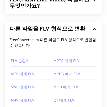
FLV(Flash Live Video) 파일이란
막, 메뉴, 스트리밍, 첨부 파일 및 3D 컨테이너를 지
무엇인가요?
원할 수 있습니다.
플래시 라이브 비디오(FLV)는 이름에서 알 수 있듯이
AVI 파일을 어떻게 여나요?
플래시
비디오의 한 유형입니다. 주로 인터넷을 통해
다른 파일을 FLV 형식으로 변환
고품질의 동기화가 잘 된 멀티미디어 콘텐츠를 제공
Microsoft는 다운로드 가능한 무료
AVI 뷰어를
제공
하는 인기 있는 형식입니다. 또한 미디어 컨테이너이
합니다. AVI 파일을 보는 또 다른 방법은 운영 체제와
므로
FreeConvert.com 다른 파일도 FLV 형식으로 변환할
코덱을
사용하여 파일 크기를 압축합니다. FLV
호환되는
Microsoft Windows Media Player
버전을
는 ISO 기반 미디어 파일 형식이라고도 하는 개방형
수 있습니다.
사용하는 것입니다.
표준
ISO/IEC 14496-12:2008을
사용하며, 유연성과
독립성이라는 장점을 제공합니다.
AVI
파일은 인터넷에 최적화되어 있지만, 하드웨어
FLV 변환기
M2TS 에게 FLV
플레이어도 지원합니다. AVI 파일이 열리지 않으면
FLV 파일을 어떻게 여나요?
VLC 미디어 플레이어를
사용하세요.
MTS 에게 FLV
MPEG 에게 FLV
개발자:
Microsoft
기본적으로 FLV는
Animate Creative Cloud
(Animate CC) 및
Flash
와 같은
Adobe
제품에서 열립
최초 출시:
1992년
SWF 에게 FLV
MOD 에게 FLV
니다. Adobe Flash 7 이상 버전에서 가장 잘 열립니
유용한 링크:
다. FLV는 챕터나 자막을 지원하지 않지만, 메타데이
M4V 에게 FLV
QT 에게 FLV
https://en.wikipedia.org/wiki/오디오_비디오_인터
터 태그는 지원합니다.