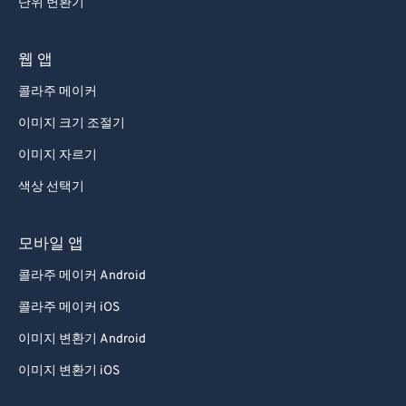
단위 변환기
93
93
94
94
웹 앱
95
95
콜라주 메이커
96
96
이미지 크기 조절기
97
97
이미지 자르기
98
98
색상 선택기
99
99
모바일 앱
콜라주 메이커 Android
콜라주 메이커 iOS
이미지 변환기 Android
이미지 변환기 iOS