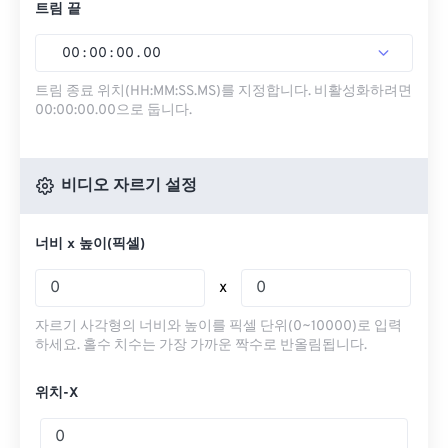
트림 끝
00
:
00
:
00
.
00
트림 종료 위치(HH:MM:SS.MS)를 지정합니다. 비활성화하려면
00:00:00.00으로 둡니다.
비디오 자르기 설정
너비 x 높이(픽셀)
x
자르기 사각형의 너비와 높이를 픽셀 단위(0~10000)로 입력
하세요. 홀수 치수는 가장 가까운 짝수로 반올림됩니다.
위치-X