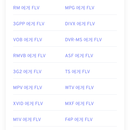
리브
FLV는 개방형 표준을 기반으로 하므로 Adobe 이외
RM 에게 FLV
MPG 에게 FLV
https://tools.ietf.org/html/rfc2361
의 여러 제품에서 열 수 있습니다. FLV를 열 수 있는
다른 프로그램으로는
VLC 미디어 플레이어
,
Zoom
3GPP 에게 FLV
DIVX 에게 FLV
Player
,
RealNetworks RealPlayer Cloud
,
Eltima
Elmedia Player
등이
있습니다.
VOB 에게 FLV
DVR-MS 에게 FLV
개발자:
Adobe
최초 출시:
2003년
RMVB 에게 FLV
ASF 에게 FLV
유용한 링크:
https://en.wikipedia.org/wiki/플래시_비디오
3G2 에게 FLV
TS 에게 FLV
https://www.lifewire.com/flv-file
MPV 에게 FLV
WTV 에게 FLV
XVID 에게 FLV
MXF 에게 FLV
M1V 에게 FLV
F4P 에게 FLV