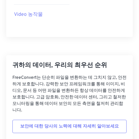
27
27
27
27
27
27
28
28
28
28
28
28
Video 농작물
29
29
29
29
29
29
30
30
30
30
30
30
31
31
31
31
31
31
32
32
32
32
32
32
33
33
33
33
33
33
귀하의 데이터, 우리의 최우선 순위
34
34
34
34
34
34
FreeConvert는 단순히 파일을 변환하는 데 그치지 않고, 안전
하게 보호합니다. 강력한 보안 프레임워크를 통해 이미지, 비
35
35
35
35
35
35
디오, 문서 등 어떤 파일을 변환하든 항상 데이터를 안전하게
36
36
36
36
36
36
보호합니다. 고급 암호화, 안전한 데이터 센터, 그리고 철저한
모니터링을 통해 데이터 보안의 모든 측면을 철저히 관리합
37
37
37
37
37
37
니다.
38
38
38
38
38
38
보안에 대한 당사의 노력에 대해 자세히 알아보세요
39
39
39
39
39
39
40
40
40
40
40
40