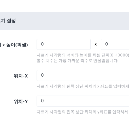
01
01
01
01
05
05
05
05
02
02
02
02
06
06
06
06
03
03
03
03
기 설정
07
07
07
07
04
04
04
04
08
08
08
08
05
05
05
05
x
 x 높이(픽셀)
09
09
09
09
06
06
06
06
자르기 사각형의 너비와 높이를 픽셀 단위(0~10000
10
10
10
10
07
07
07
07
홀수 치수는 가장 가까운 짝수로 반올림됩니다.
11
11
11
11
08
08
08
08
위치-X
12
12
12
12
09
09
09
09
자르기 사각형의 왼쪽 상단 위치의 x 좌표를 입력하세
13
13
13
13
10
10
10
10
14
14
14
14
11
11
11
11
위치-Y
15
15
15
15
12
12
12
12
자르기 사각형의 왼쪽 상단 위치의 y좌표를 입력하세
16
16
16
16
13
13
13
13
17
17
17
17
14
14
14
14