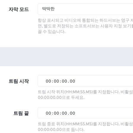
딱딱한
자막 모드
항상 표시되고 비디오에 통합되는 하드서브는 영구 
면, 별도로 저장되는 소프트서브는 사용자 지정 보기
끌 수 있습니다.
트림 시작
00
:
00
:
00
.
00
00
00
00
00
트림 시작 위치(HH:MM:SS.MS)를 지정합니다. 비
00:00:00.00으로 두세요.
01
01
01
01
02
02
02
02
트림 끝
00
:
00
:
00
.
00
03
03
03
03
00
00
00
00
트림 종료 위치(HH:MM:SS.MS)를 지정합니다. 비
00:00:00.00으로 둡니다.
04
04
04
04