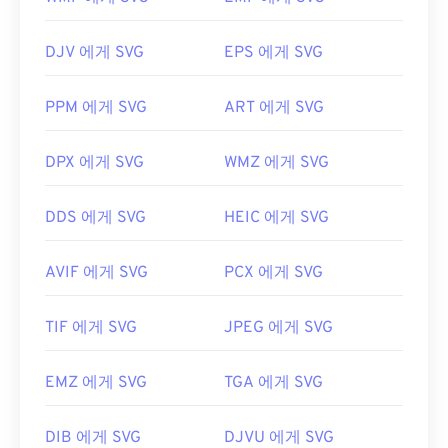
최초 출시:
1991년
DJV 에게 SVG
EPS 에게 SVG
Adobe 프로그램을 사용하여 SVG 파일을 열고 편집
할 수 있습니다. 먼저 Adobe Creative Suite 플러그
PPM 에게 SVG
ART 에게 SVG
인용
SVG 키트를
설치하세요. 몇 가지 온라인 도구를
사용하여 SVG 파일을 변환할 수 있습니다. 벡터가 아
닌 파일 형식으로 변환하려면
SVG to GIF
또는
SVG
DPX 에게 SVG
WMZ 에게 SVG
to PDF
도구를 사용해 보세요. SVG를 JPG로 변환하
는 등 벡터 파일로 변환하려면
SVG to JPG
또는
SVG
DDS 에게 SVG
HEIC 에게 SVG
to PNG
도구를 사용해 보세요.
AVIF 에게 SVG
PCX 에게 SVG
개발자:
World Wide Web Consortium(W3C)
TIF 에게 SVG
JPEG 에게 SVG
최초 출시:
2001년 9월 4일
유용한 링크:
EMZ 에게 SVG
TGA 에게 SVG
https://www.lifewire.com/svg-file-4120603
https://en.wikipedia.org/wiki/확장 가능_벡터_그래
DIB 에게 SVG
DJVU 에게 SVG