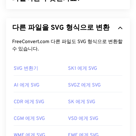
형식은 오늘날에도 많은 코닥 카메라에서 지원되고
있습니다.
SVG(Scalable Vector Graphics)는 해상도에 독립적인
개방형 표준 파일 형식입니다.
XML
(Extensible
DCR 파일을 어떻게 여나요?
다른 파일을 SVG 형식으로 변환
Markup Language)을 기반으로 하며,
벡터 그래픽을
사용하고 제한적인 애니메이션을 지원합니다. SVG
DCR은 Kodak의 기존 소프트웨어인
Kodak
파일의 주요 장점은 이름에서 알 수 있듯이 확장성입
FreeConvert.com 다른 파일도 SVG 형식으로 변환할
Photodesk를
사용하여 쉽게 열 수 있습니다. 아직 사
니다. 이 파일 형식은 이미지 품질 저하 없이 크기를
수 있습니다.
용 가능하지만, Kodak에서 이 소프트웨어 프로그램
조정할 수 있습니다. 또한 SVG는 이미지 형식이 아니
을 중단했다는 점에 유의해야 합니다. DCR을 열 수
라는 점에서 독특합니다. SVG는 2차원 벡터 이미지
있는 최신 소프트웨어로는
SVG 변환기
SK1 에게 SVG
Adobe Photoshop
를 만드는 데 필요한 정보를 제공하는 XML 기반 표준
Lightroom
과
Adobe Photoshop이
있습니다.
입니다.
AI 에게 SVG
SVGZ 에게 SVG
DCR을 여는 무료 대안으로 여러 플랫폼에서 작동하
SVG 파일을 어떻게 여나요?
는
XnView MP가
있습니다. DCR은 원시 비트맵 파일
이므로 일반적인 파일 형식으로 쉽게 변환할 수 있습
CDR 에게 SVG
SK 에게 SVG
SVG 파일은
Firefox
나 Microsoft
Edge
와 같은 대부
니다. 하지만 대부분의 경우 JPEG(
DCR to JPG
)로
분의 웹 브라우저에서 쉽게 열 수 있습니다. 또한
변환됩니다.
CGM 에게 SVG
VSD 에게 SVG
SVG는 XML 파일이므로
Windows 메모장
이나
개발자:
코닥
macOS용
Brackets
과 같은 일반적인 텍스트 편집기
에서 XML 관련 텍스트를 볼 수 있습니다.
WMF 에게 SVG
EMF 에게 SVG