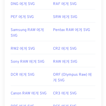
닌 파일 형식으로 변환하려면
SVG to GIF
또는
SVG
DNG 에게 SVG
RAF 에게 SVG
to PDF
도구를 사용해 보세요. SVG를 JPG로 변환하
는 등 벡터 파일로 변환하려면
SVG to JPG
또는
SVG
PEF 에게 SVG
SRW 에게 SVG
to PNG
도구를 사용해 보세요.
Samsung RAW 에게
Pentax RAW 에게 SVG
SVG
개발자:
World Wide Web Consortium(W3C)
최초 출시:
2001년 9월 4일
RW2 에게 SVG
CR2 에게 SVG
유용한 링크:
https://www.lifewire.com/svg-file-4120603
Sony RAW 에게 SVG
RAW 에게 SVG
https://en.wikipedia.org/wiki/확장 가능_벡터_그래
픽
DCR 에게 SVG
ORF (Olympus Raw) 에
게 SVG
Canon RAW 에게 SVG
CR3 에게 SVG