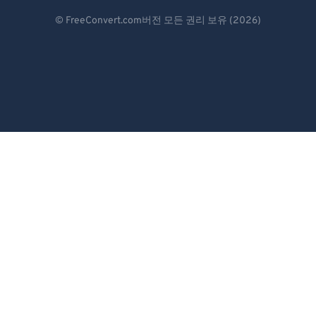
Deutsch
© FreeConvert.com버전 모든 권리 보유 (2026)
Español
Français
Português
Italiano
Dutch
日本語
简体中文
繁體中文
한국어
Svenska