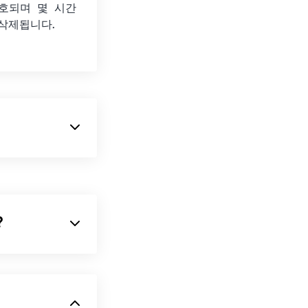
호되며 몇 시간
 삭제됩니다.
 형식입니다.
라서 RWL 이미
장 큰 장점이자
?
니다.
XML
troom
과 같은
적인 애니메이션
호환 프로그램으로
이 파일 형식은 이