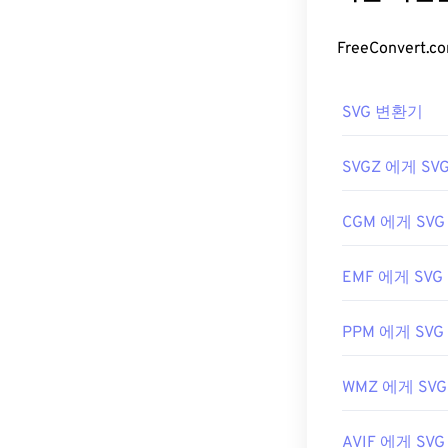
는
HDR Darkro
미지 품질 저하 
특합니다. SVG
RWL의 대체 
다.
DNG Converter
개발자:
Leica
SVG 파일
SVG 변환기
최초 출시:
200
SVG 파일은
Fir
또한 SVG는 X
SVGZ 에게 SV
트 편집기에서 X
CGM 에게 SVG
Adobe 프로그램
EMF 에게 SVG
플러그인용
SV
습니다. 벡터가
세요. SVG를 
PPM 에게 SVG
사용해 보세요.
WMZ 에게 SVG
개발자:
World 
AVIF 에게 SVG