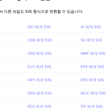
om
과
Zoner Photo Studio
가 있습니다.
없이 크기를 조정할 수 있습니다. 또한 SVG는 이미지 형식이 아
는 2차원 벡터 이미지를 만드는 데 필요한 정보를 제공하는 XML
뷰어로는
XnView MP가
있습니다. RWL은
Adobe Photoshop Came
FreeConvert.com 다른 파일도 SVG 형식으로 변환할 수 있습니다.
,
Magix Photo Manager
에서도 지원됩니다.
을 어떻게 여나요?
SK1 에게 SVG
AI 에게 SVG
8
efox
나 Microsoft
Edge
와 같은 대부분의 웹 브라우저에서 쉽게 열
ML 파일이므로
Windows 메모장
이나 macOS용
Brackets
과 같은
G
CDR 에게 SVG
SK 에게 SVG
ML 관련 텍스트를 볼 수 있습니다.
VSD 에게 SVG
WMF 에게 SVG
을 사용하여 SVG 파일을 열고 편집할 수 있습니다. 먼저 Adobe Crea
DJV 에게 SVG
EPS 에게 SVG
G 키트를
설치하세요. 몇 가지 온라인 도구를 사용하여 SVG 파일
 아닌 파일 형식으로 변환하려면
SVG to GIF
또는
SVG to PDF
도구
JPG로 변환하는 등 벡터 파일로 변환하려면
SVG to JPG
또는
SVG 
ART 에게 SVG
DPX 에게 SVG
DDS 에게 SVG
HEIC 에게 SVG
Wide Web Consortium(W3C)
PCX 에게 SVG
TIF 에게 SVG