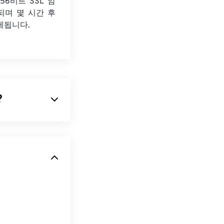
56비트 SSL 암
되며 몇 시간 후
제됩니다.
?
니다.
XML
적인 애니메이션
이 파일 형식은 이
니라는 점에서 독
 기반 표준입니