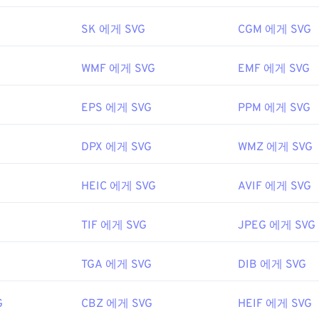
efox
나 Microsoft
Edge
와 같은 대부분의 웹 브라우저에서 쉽게 열
ML 파일이므로
Windows 메모장
이나 macOS용
Brackets
과 같은
SK 에게 SVG
CGM 에게 SVG
ML 관련 텍스트를 볼 수 있습니다.
WMF 에게 SVG
EMF 에게 SVG
을 사용하여 SVG 파일을 열고 편집할 수 있습니다. 먼저 Adobe Crea
EPS 에게 SVG
PPM 에게 SVG
G 키트를
설치하세요. 몇 가지 온라인 도구를 사용하여 SVG 파일
 아닌 파일 형식으로 변환하려면
SVG to GIF
또는
SVG to PDF
도구
JPG로 변환하는 등 벡터 파일로 변환하려면
SVG to JPG
또는
SVG 
DPX 에게 SVG
WMZ 에게 SVG
HEIC 에게 SVG
AVIF 에게 SVG
Wide Web Consortium(W3C)
TIF 에게 SVG
JPEG 에게 SVG
1년 9월 4일
TGA 에게 SVG
DIB 에게 SVG
fewire.com/svg-file-4120603
G
CBZ 에게 SVG
HEIF 에게 SVG
ikipedia.org/wiki/확장 가능_벡터_그래픽