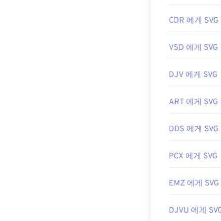
SVG 파일은
Fir
또한 SVG는 X
CDR 에게 SVG
트 편집기에서 X
VSD 에게 SVG
Adobe 프로그램
DJV 에게 SVG
플러그인용
SV
습니다. 벡터가
세요. SVG를 
ART 에게 SVG
사용해 보세요.
DDS 에게 SVG
개발자:
World 
PCX 에게 SVG
최초 출시:
200
유용한 링크:
EMZ 에게 SVG
https://www.li
DJVU 에게 SV
https://en.w