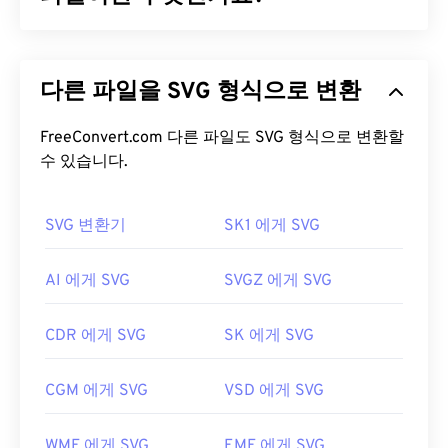
RAW(ARW)
와 유사하지만, SRF가 더 널리 사용되고
Lightwave Surface 3D
파일을 저장할 수 있다는 점
SVG(Scalable Vector Graphics)는 해상도에 독립적인
이 다릅니다.
개방형 표준 파일 형식입니다.
XML
(Extensible
다른 파일을 SVG 형식으로 변환
Markup Language)을 기반으로 하며,
벡터 그래픽을
SRF 파일을 어떻게 여나요?
사용하고 제한적인 애니메이션을 지원합니다. SVG
파일의 주요 장점은 이름에서 알 수 있듯이 확장성입
FreeConvert.com 다른 파일도 SVG 형식으로 변환할
SRF 파일을 여는 기본 프로그램은
Adobe
니다. 이 파일 형식은 이미지 품질 저하 없이 크기를
수 있습니다.
Photoshop
입니다. 다른 프로그램으로는
HDR
조정할 수 있습니다. 또한 SVG는 이미지 형식이 아니
Darkroom
과
Zoner Photo Studio
가 있습니다.
라는 점에서 독특합니다. SVG는 2차원 벡터 이미지
SVG 변환기
SK1 에게 SVG
를 만드는 데 필요한 정보를 제공하는 XML 기반 표준
SRF 파일을 여는 다른 프로그램은 플랫폼마다 다릅
입니다.
니다. Microsoft Windows에서는
Microsoft Camera
AI 에게 SVG
SVGZ 에게 SVG
Codec Pack
,
Zoner Photo Studio
또는
FastStone
SVG 파일을 어떻게 여나요?
Image Viewer를
사용해 보세요. macOS에서는
Mac
용 PhotoScape X를
사용하세요. Linux/Unix에서는
CDR 에게 SVG
SK 에게 SVG
SVG 파일은
Firefox
나 Microsoft
Edge
와 같은 대부
오픈 소스
이며 크로스 플랫폼으로 사용 가능하고 무
분의 웹 브라우저에서 쉽게 열 수 있습니다. 또한
료인
darktable을
사용해 보세요. SRF는 일반적으로
CGM 에게 SVG
VSD 에게 SVG
SVG는 XML 파일이므로
Windows 메모장
이나
더 일반적인 JPEG(
SRF to JPG
) 및 Portable
macOS용
Brackets
과 같은 일반적인 텍스트 편집기
Network Graphics(
SRF to PNG
) 파일 형식으로 변
에서 XML 관련 텍스트를 볼 수 있습니다.
WMF 에게 SVG
EMF 에게 SVG