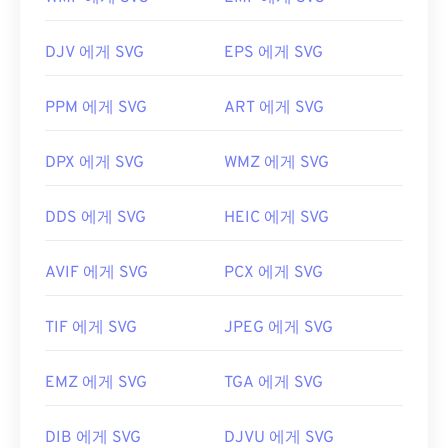
환됩니다.
개발자:
Sony Corporation
DJV 에게 SVG
EPS 에게 SVG
Adobe 프로그램을 사용하여 SVG 파일을 열고 편집
최초 출시:
2003년 8월
할 수 있습니다. 먼저 Adobe Creative Suite 플러그
PPM 에게 SVG
ART 에게 SVG
인용
SVG 키트를
설치하세요. 몇 가지 온라인 도구를
사용하여 SVG 파일을 변환할 수 있습니다. 벡터가 아
닌 파일 형식으로 변환하려면
SVG to GIF
또는
SVG
DPX 에게 SVG
WMZ 에게 SVG
to PDF
도구를 사용해 보세요. SVG를 JPG로 변환하
는 등 벡터 파일로 변환하려면
SVG to JPG
또는
SVG
DDS 에게 SVG
HEIC 에게 SVG
to PNG
도구를 사용해 보세요.
AVIF 에게 SVG
PCX 에게 SVG
개발자:
World Wide Web Consortium(W3C)
TIF 에게 SVG
JPEG 에게 SVG
최초 출시:
2001년 9월 4일
유용한 링크:
EMZ 에게 SVG
TGA 에게 SVG
https://www.lifewire.com/svg-file-4120603
https://en.wikipedia.org/wiki/확장 가능_벡터_그래
DIB 에게 SVG
DJVU 에게 SVG