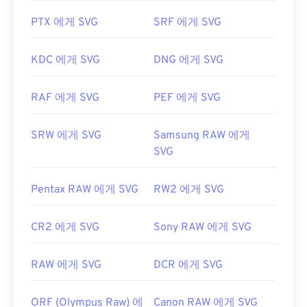
할 수 있습니다. 먼저 Adobe Creative Suite 플러그
PTX 에게 SVG
SRF 에게 SVG
인용
SVG 키트를
설치하세요. 몇 가지 온라인 도구를
개발자:
Adobe Inc.
사용하여 SVG 파일을 변환할 수 있습니다. 벡터가 아
닌 파일 형식으로 변환하려면
SVG to GIF
또는
SVG
KDC 에게 SVG
DNG 에게 SVG
최초 출시:
1992년
to PDF
도구를 사용해 보세요. SVG를 JPG로 변환하
는 등 벡터 파일로 변환하려면
SVG to JPG
또는
SVG
RAF 에게 SVG
PEF 에게 SVG
to PNG
도구를 사용해 보세요.
SRW 에게 SVG
Samsung RAW 에게
SVG
개발자:
World Wide Web Consortium(W3C)
최초 출시:
2001년 9월 4일
Pentax RAW 에게 SVG
RW2 에게 SVG
유용한 링크:
https://www.lifewire.com/svg-file-4120603
CR2 에게 SVG
Sony RAW 에게 SVG
https://en.wikipedia.org/wiki/확장 가능_벡터_그래
픽
RAW 에게 SVG
DCR 에게 SVG
ORF (Olympus Raw) 에
Canon RAW 에게 SVG