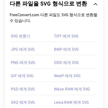
다른 파일을 SVG 형식으로 변환
Markup Language)을 기반으로 하며,
벡터 그래픽을
EPS 파일을 어떻게 여나요?
사용하고 제한적인 애니메이션을 지원합니다. SVG
파일의 주요 장점은 이름에서 알 수 있듯이 확장성입
FreeConvert.com 다른 파일도 SVG 형식으로 변환할
EPS는 비교적 오래된 파일 형식으로, 많은 응용 프로
니다. 이 파일 형식은 이미지 품질 저하 없이 크기를
수 있습니다.
그램에서 열립니다. EPS 파일을 여는 기본 프로그램
조정할 수 있습니다. 또한 SVG는 이미지 형식이 아니
으로는
Adobe Illustrator
와 Adobe
Photoshop
이 있
라는 점에서 독특합니다. SVG는 2차원 벡터 이미지
습니다.
SVG 변환기
PaintShop Pro
도 EPS 파일을 여는 데 매우
TIFF 에게 SVG
를 만드는 데 필요한 정보를 제공하는 XML 기반 표준
유용한 프로그램입니다.
CorelDraw Graphics Suite
,
입니다.
XnView
, OpenOffice.org
Draw
,
Blender
에서도
JPG 에게 SVG
BMP 에게 SVG
EPS를 지원합니다.
SVG 파일을 어떻게 여나요?
PNG 에게 SVG
ODD 에게 SVG
SVG 파일은
Firefox
나 Microsoft
Edge
와 같은 대부
EPS는 AI, JPEG(
EPS를 JPG로 변환
), PNG, GIF,
분의 웹 브라우저에서 쉽게 열 수 있습니다. 또한
TIFF, SVG, PDF 등 다양한 파일 형식으로 변환할 수
GIF 에게 SVG
WebP 에게 SVG
SVG는 XML 파일이므로
Windows 메모장
이나
있습니다. EPS는 Adobe에서 개발했습니다. 따라서
macOS용
Brackets
과 같은 일반적인 텍스트 편집기
EPS 변환에 가장 적합한 프로그램은 Adobe 애플리
에서 XML 관련 텍스트를 볼 수 있습니다.
PSD 에게 SVG
Nikon RAW 에게 SVG
케이션, 특히 Illustrator, Photoshop,
InDesign
입니
다. Adobe가 아닌 무료 프로그램으로는 FreeConvert
SR2 에게 SVG
Leica RAW 에게 SVG
의
Image Converter
가 있습니다.
Adobe 프로그램을 사용하여 SVG 파일을 열고 편집