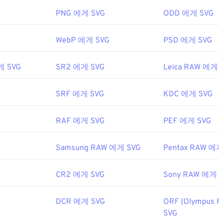
efox
나 Microsoft
Edge
와 같은 대부분의 웹 브라우저에서 쉽게 열
ML 파일이므로
Windows 메모장
이나 macOS용
Brackets
과 같은
PNG 에게 SVG
ODD 에게 SVG
ML 관련 텍스트를 볼 수 있습니다.
WebP 에게 SVG
PSD 에게 SVG
을 사용하여 SVG 파일을 열고 편집할 수 있습니다. 먼저 Adobe Crea
게 SVG
SR2 에게 SVG
Leica RAW 에게
G 키트를
설치하세요. 몇 가지 온라인 도구를 사용하여 SVG 파일
 아닌 파일 형식으로 변환하려면
SVG to GIF
또는
SVG to PDF
도구
JPG로 변환하는 등 벡터 파일로 변환하려면
SVG to JPG
또는
SVG 
SRF 에게 SVG
KDC 에게 SVG
RAF 에게 SVG
PEF 에게 SVG
Wide Web Consortium(W3C)
Samsung RAW 에게 SVG
Pentax RAW 에
1년 9월 4일
CR2 에게 SVG
Sony RAW 에게
fewire.com/svg-file-4120603
DCR 에게 SVG
ORF (Olympus
ikipedia.org/wiki/확장 가능_벡터_그래픽
SVG