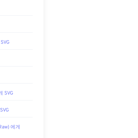
 수 있습니다.
 일반적인 텍스
tive Suite
 SVG
을 변환할 수 있
를 사용해 보
to PNG
도구를
게 SVG
 SVG
 Raw) 에게