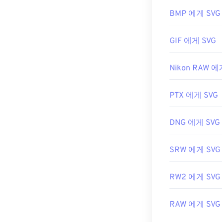
SVG 파일은
Fir
또한 SVG는 X
BMP 에게 SVG
트 편집기에서 X
GIF 에게 SVG
Adobe 프로그램
Nikon RAW 에
플러그인용
SV
습니다. 벡터가
세요. SVG를 
PTX 에게 SVG
사용해 보세요.
DNG 에게 SVG
개발자:
World 
SRW 에게 SVG
최초 출시:
200
유용한 링크:
RW2 에게 SVG
https://www.li
RAW 에게 SVG
https://en.w