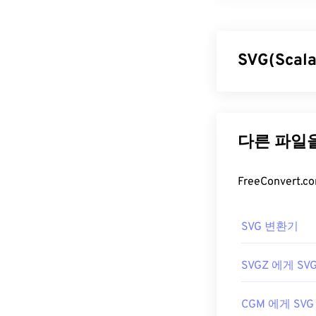
Photoshop B
는 점이 다릅니다.
30만 픽셀까지 
Photoshop
SVG(Scal
PSB 파일
SVG(Scalab
PSB 파일을 여
(Extensible 
을 GIF, JPG
을 지원합니다. 
FreeConvert.
미지 품질 저하 
지 않고도 PSB
특합니다. SVG
다.
개발자:
Adobe I
SVG 파일
SVG 변환기
최초 출시:
199
SVG 파일은
Fir
유용한 링크:
또한 SVG는 X
SVGZ 에게 SV
트 편집기에서 X
https://www.a
CGM 에게 SVG