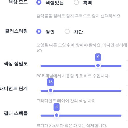
색상 모드
색깔있는
흑백
출력물을 컬러로 할지 흑백으로 할지 선택하세요
클러스터링
쌓인
차단
모양을 다른 모양 위에 쌓아야 할까요, 아니면 분리해
요?
6
색상 정밀도
RGB 채널에서 사용할 유효 비트 수입니다.
16
래디언트 단계
그라디언트 레이어 간의 색상 차이
4
필터 스펙클
크기가 Xpx보다 작은 패치는 삭제합니다.