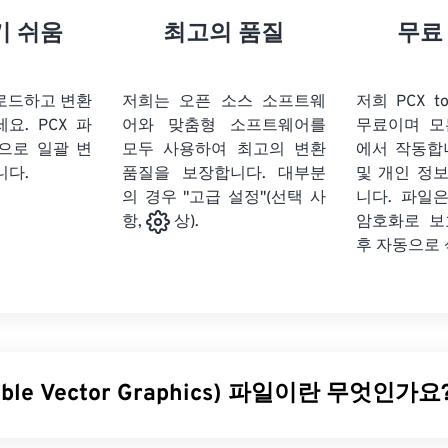
기 쉬움
최고의 품질
무료
업로드하고 변환
저희는 오픈 소스 소프트웨
저희 PCX t
세요.
PCX 파
어와 맞춤형 소프트웨어를
무료이며 모
식으로 일괄 변
모두 사용하여 최고의 변환
에서 작동합
니다.
품질을 보장합니다. 대부분
및 개인 정
의 경우 "고급 설정"(선택 사
니다. 파일은
암호화로 보
항,
상).
후 자동으로
able Vector Graphics) 파일이란 무엇인가요