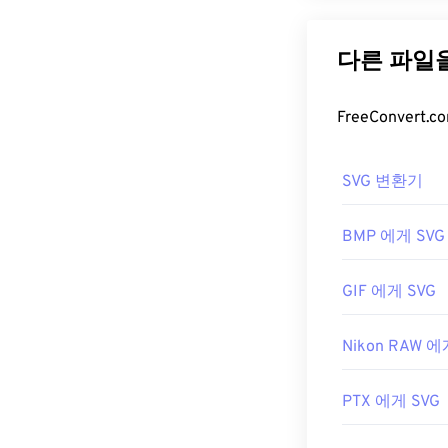
SVG(Scalab
(Extensible 
을 지원합니다. 
미지 품질 저하 
특합니다. SVG
다.
SVG 파일
SVG 변환기
SVG 파일은
Fir
또한 SVG는 X
BMP 에게 SVG
트 편집기에서 X
GIF 에게 SVG
Adobe 프로그램
Nikon RAW 에
플러그인용
SV
습니다. 벡터가
세요. SVG를 
PTX 에게 SVG
사용해 보세요.