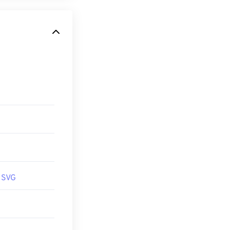
니다.
XML
적인 애니메이션
이 파일 형식은 이
니라는 점에서 독
 기반 표준입니
 수 있습니다.
 일반적인 텍스
tive Suite
 SVG
을 변환할 수 있
를 사용해 보
to PNG
도구를