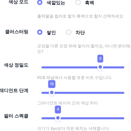
색상 모드
색깔있는
흑백
출력물을 컬러로 할지 흑백으로 할지 선택하세요
클러스터링
쌓인
차단
모양을 다른 모양 위에 쌓아야 할까요, 아니면 분리해
요?
6
색상 정밀도
RGB 채널에서 사용할 유효 비트 수입니다.
16
래디언트 단계
그라디언트 레이어 간의 색상 차이
4
필터 스펙클
크기가 Xpx보다 작은 패치는 삭제합니다.