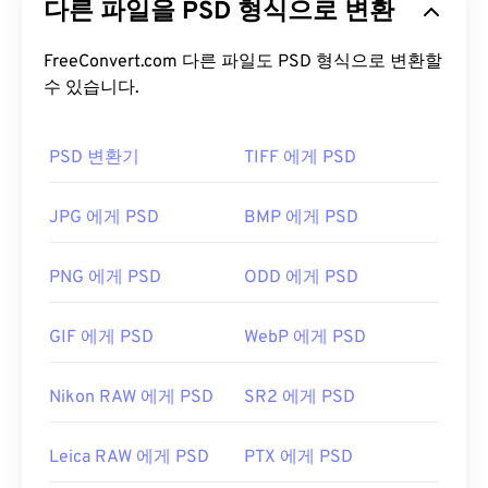
다른 파일을 PSD 형식으로 변환
PSD는 이미지와 그에 상응하는 레이어,
벡터 패스
,
DNG 파일을 어떻게 여나요?
객체, 필터 등을 모두 하나의 파일에 저장할 수 있습
니다! PSD를 사용하면 파일 정보를 접근 가능한 형식
FreeConvert.com 다른 파일도 PSD 형식으로 변환할
DNG 파일을 여는 기본 프로그램은 Adobe
으로 유지하면서 이미지나 그래픽 디자인의 개별 구
수 있습니다.
Photoshop
Lightroom
이며,
Photoshop
이나
성 요소를 세밀하게 편집할 수 있습니다. 하지만 PSD
Creative Cloud
등 모든 Adobe 이미지 편집 프로그램
의 한 가지 단점은 크기가 크고 다루기 어렵다는 것입
에서 DNG 파일을 쉽게 열 수 있습니다. Adobe 제품
PSD 변환기
TIFF 에게 PSD
니다.
대신
XnView MP를
사용할 수도 있습니다.
PSD 파일을 어떻게 여나요?
JPG 에게 PSD
BMP 에게 PSD
DNG는 JPEG(
DNG to JPG COnverter
) 및 기타 편집
PSD 파일을 여는 데 가장 많이 사용되는 프로그램은
PNG 에게 PSD
ODD 에게 PSD
가능한 이미지 형식으로 변환되는 경우가 많습니다.
Adobe Photoshop입니다. Adobe 제품의 무료 대안
앞서 언급한 Adobe 제품을 포함하여 DNG 변환을 위
으로는 GNU Image Manipulation Program(
GIMP)
한 여러 프로그램이 있습니다. Windows에서는
GIF 에게 PSD
WebP 에게 PSD
이 있습니다.
Zoner Photo Studio
,
HDR Darkroom
,
FastStone
Image Viewer를
사용하고, Linux/Unix에서는
Nikon RAW 에게 PSD
SR2 에게 PSD
darktable을
사용해 보세요.
PSD 파일은 크기가 커서 전송, 저장 또는 공유가 쉽
지 않습니다. 이를 해결하기 위해 PSD는 데이터를 압
Leica RAW 에게 PSD
PTX 에게 PSD
축할 수 있는 파일 형식으로 변환되는 경우가 많습니