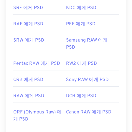
개발자:
Adobe Inc.
다. 대부분의 경우
손실 압축을
제공하는
JPEG
나
무
SRF 에게 PSD
KDC 에게 PSD
손실 압축을
제공하는
PNG
로 변환됩니다.
최초 출시:
2004년 9월 27일
유용한 링크:
RAF 에게 PSD
PEF 에게 PSD
개발자:
Adobe Inc.
https://en.wikipedia.org/wiki/디지털_네거티브
최초 출시:
1990년 2월 19일
SRW 에게 PSD
Samsung RAW 에게
PSD
유용한 링크:
https://www.lifewire.com/psd-file-2622194
Pentax RAW 에게 PSD
RW2 에게 PSD
CR2 에게 PSD
Sony RAW 에게 PSD
RAW 에게 PSD
DCR 에게 PSD
ORF (Olympus Raw) 에
Canon RAW 에게 PSD
게 PSD