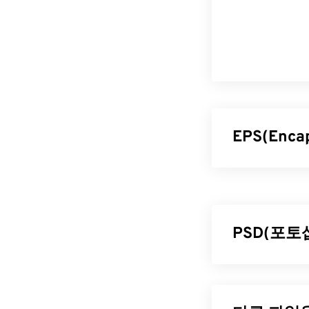
EPS(Enc
EPS(Encapsula
포함하는 파일 
함되어 있어, 
제공합니다. E
PSD(포토
사용됩니다.
EPS 파일
포토샵 문서(P
식입니다. PS
EPS는 비교적 
에 저장할 수 