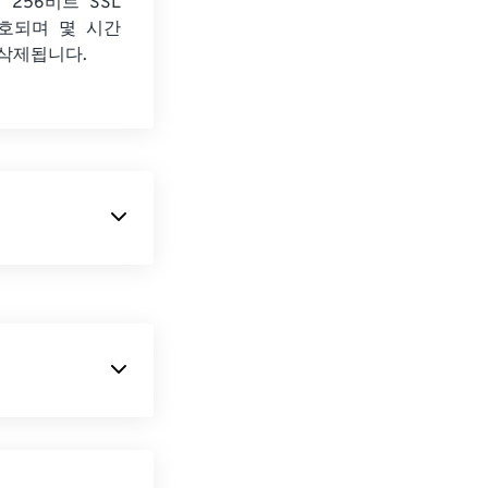
 256비트 SSL
호되며 몇 시간
 삭제됩니다.
 기반 명령어를
화된 이미지도 포
상도 미리보기를
픽을 제작하는 데
의 기본 파일 형
모두 하나의 파일
파일을 여는 기본
지하면서 이미지