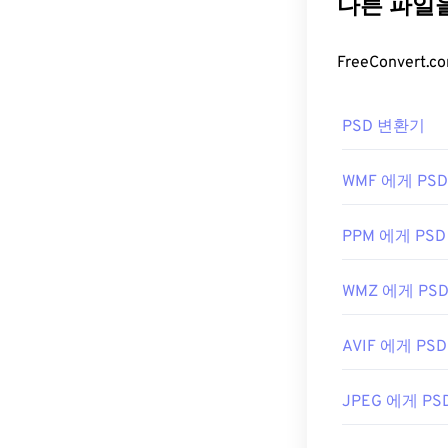
프로그램으로
나 그래픽 디자
일을 여는 데 
은 크기가 크고
Draw
,
Blender
PSD 파일
PSD 변환기
EPS는 AI, JPE
PSD 파일을 여는
할 수 있습니다.
무료 대안으로는 GN
Adobe 애플리케이션
WMF 에게 PSD
램으로는 FreeC
PSD 파일은 크
PPM 에게 PSD
터를 압축할 수
개발자:
하는
JPEG
Adobe I
나
WMZ 에게 PS
최초 출시:
199
개발자:
Adobe I
AVIF 에게 PSD
최초 출시:
199
JPEG 에게 PS
유용한 링크:
https://www.li