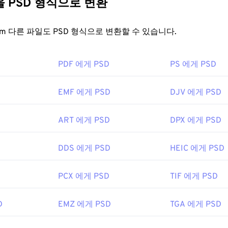
다른 파일을 PSD 형식으로 변환
는
Adobe Illustrator
와 Adobe
Photoshop
이 있습니다.
PaintShop
인의 개별 구성 요소를 세밀하게 편집할 수 있습니다. 하지만 PSD
매우 유용한 프로그램입니다.
CorelDraw Graphics Suite
,
XnView
,
 다루기 어렵다는 것입니다.
FreeConvert.com 다른 파일도 PSD 형식으로 변환할 수 있습니다.
에서도 EPS를 지원합니다.
을 어떻게 여나요?
PDF 에게 PSD
PS 에게 PSD
G(
 데 가장 많이 사용되는 프로그램은 Adobe Photoshop입니다. 
EPS를 JPG로 변환
), PNG, GIF, TIFF, SVG, PDF 등 다양
 EPS는 Adobe에서 개발했습니다. 따라서 EPS 변환에 가장 
U Image Manipulation Program(
GIMP)
이 있습니다.
, 특히 Illustrator, Photoshop,
InDesign
입니다. Adobe가
EMF 에게 PSD
DJV 에게 PSD
onvert의
Image Converter
가 있습니다.
기가 커서 전송, 저장 또는 공유가 쉽지 않습니다. 이를 해결하기 
ART 에게 PSD
DPX 에게 PSD
 있는 파일 형식으로 변환되는 경우가 많습니다. 대부분의 경우
손
nc.
무손실 압축을
제공하는
PNG
로 변환됩니다.
D
DDS 에게 PSD
HEIC 에게 PSD
2년
nc.
PCX 에게 PSD
TIF 에게 PSD
0년 2월 19일
D
EMZ 에게 PSD
TGA 에게 PSD
fewire.com/psd-file-2622194