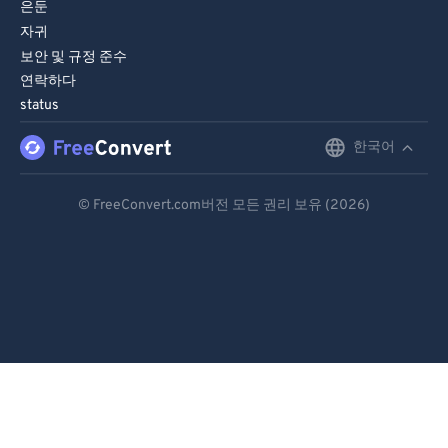
은둔
자귀
보안 및 규정 준수
연락하다
status
한국어
English
Deutsch
© FreeConvert.com버전 모든 권리 보유 (2026)
Español
Français
Português
Italiano
Dutch
日本語