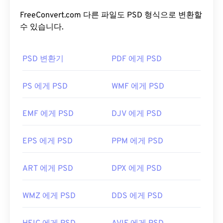
객체, 필터 등을 모두 하나의 파일에 저장할 수 있습
입니다. Windows에서는 SRW를 여는 추가 프로그램
니다! PSD를 사용하면 파일 정보를 접근 가능한 형식
FreeConvert.com 다른 파일도 PSD 형식으로 변환할
으로
Microsoft Camera Codec Pack
과
Adobe
으로 유지하면서 이미지나 그래픽 디자인의 개별 구
수 있습니다.
Photoshop을
사용할 수 있습니다. macOS에서는
성 요소를 세밀하게 편집할 수 있습니다. 하지만 PSD
Adobe Photoshop for Mac을
사용하고, Linux/Unix
의 한 가지 단점은 크기가 크고 다루기 어렵다는 것입
에서는
PSD 변환기
darktable을
사용해 보세요.
PDF 에게 PSD
니다.
다른 뷰어로는 Windows와 호환되는
Zoner Photo
PSD 파일을 어떻게 여나요?
PS 에게 PSD
WMF 에게 PSD
Studio
와
ArcSoft PhotoStudio
가 있습니다.
Mac용
PhotoScape X는
macOS에서 작동하는 뷰어입니다.
PSD 파일을 여는 데 가장 많이 사용되는 프로그램은
EMF 에게 PSD
DJV 에게 PSD
개발자:
삼성
Adobe Photoshop입니다. Adobe 제품의 무료 대안
으로는 GNU Image Manipulation Program(
GIMP)
최초 출시:
2010
EPS 에게 PSD
PPM 에게 PSD
이 있습니다.
ART 에게 PSD
DPX 에게 PSD
PSD 파일은 크기가 커서 전송, 저장 또는 공유가 쉽
지 않습니다. 이를 해결하기 위해 PSD는 데이터를 압
WMZ 에게 PSD
DDS 에게 PSD
축할 수 있는 파일 형식으로 변환되는 경우가 많습니
다. 대부분의 경우
손실 압축을
제공하는
JPEG
나
무