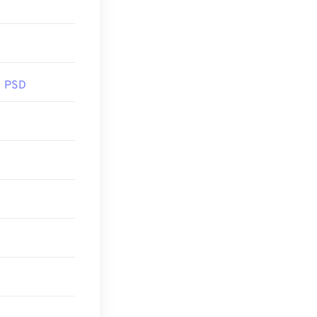
Adobe 제품의
위해 PSD는 데이
 PSD
실 압축을
제공