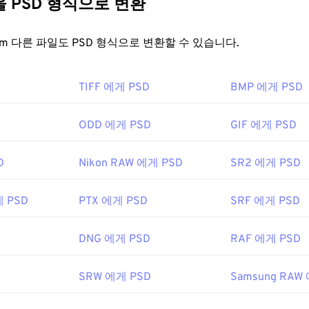
다른 파일을 PSD 형식으로 변환
인의 개별 구성 요소를 세밀하게 편집할 수 있습니다. 하지만 PSD
지 뷰어 프로그램과 애플리케이션은 JPG 파일을 인식하고 열 수 있
 다루기 어렵다는 것입니다.
클릭하면 기본 이미지 뷰어, 이미지 편집기 또는 웹 브라우저에서 
FreeConvert.com 다른 파일도 PSD 형식으로 변환할 수 있습니다.
선택하여 파일을 열려면 마우스 오른쪽 버튼을 클릭하고 "연결 
을 어떻게 여나요?
TIFF 에게 PSD
BMP 에게 PSD
 데 가장 많이 사용되는 프로그램은 Adobe Photoshop입니다. 
rome
과 같은 인기 웹 브라우저,
Microsoft Photos
와 같은 Micr
U Image Manipulation Program(
GIMP)
이 있습니다.
iew
와 같은 Mac OS 애플리케이션에서 자동으로 열립니다. JPE
이미지 크기 조정
도구를 사용하세요.
ODD 에게 PSD
GIF 에게 PSD
tographic Experts Group
기가 커서 전송, 저장 또는 공유가 쉽지 않습니다. 이를 해결하기 
D
Nikon RAW 에게 PSD
SR2 에게 PSD
 있는 파일 형식으로 변환되는 경우가 많습니다. 대부분의 경우
손
2년 9월 18일
무손실 압축을
제공하는
PNG
로 변환됩니다.
게 PSD
PTX 에게 PSD
SRF 에게 PSD
사용하여 이미지에서 색상을 선택하세요
nc.
DNG 에게 PSD
RAF 에게 PSD
0년 2월 19일
SRW 에게 PSD
Samsung RAW
fewire.com/psd-file-2622194