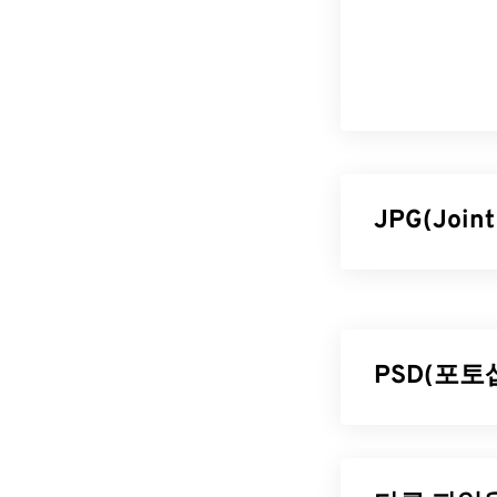
JPG(Join
JPG(Joint 
편적인 파일 형식
기가 비교적 작
사용하면 파일 
PSD(포토
더 나은 압축률
더 높은 파일 
포토샵 문서(P
식입니다. PS
JPG 파일
에 저장할 수 