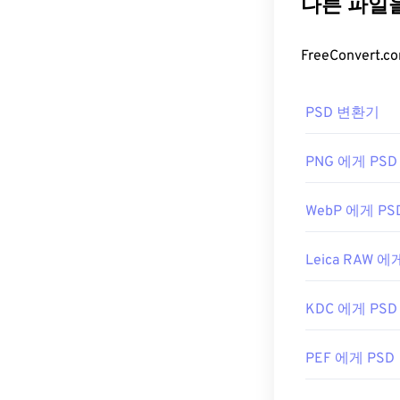
나 그래픽 디자
거의 모든 이미
은 크기가 크고
파일을 두 번 
애플리케이션을 
PSD 파일
택하세요.
PSD 변환기
PSD 파일을 여는
JPG 파일은
Ch
무료 대안으로는 GN
션,
Apple Prev
를 조정하려면
PNG 에게 PSD
개발:
Joint Pho
PSD 파일은 크
WebP 에게 PS
터를 압축할 수
최초 출시:
199
하는
JPEG
나
관련 JPG 도구:
Leica RAW 에
색상 선택기를
개발자:
Adobe I
KDC 에게 PSD
최초 출시:
199
PEF 에게 PSD
유용한 링크:
https://www.li