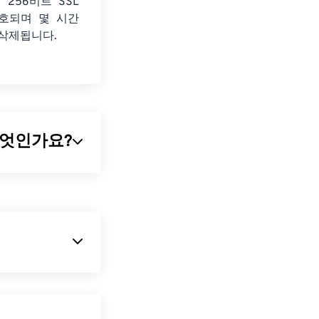
 256비트 SSL
호되며 몇 시간
 삭제됩니다.
란 무엇인가요?
리즘을 사용하는 보
JPG 파일은 크
EG 압축
도구를
신이고 압축률이
의 기본 파일 형
모두 하나의 파일
지하면서 이미지