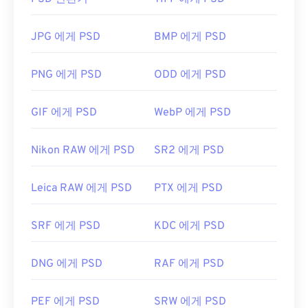
니다.
PSD 파일을 어떻게 여나요?
JPG 에게 PSD
BMP 에게 PSD
PSD 파일을 여는 데 가장 많이 사용되는 프로그램은
PNG 에게 PSD
ODD 에게 PSD
Adobe Photoshop입니다. Adobe 제품의 무료 대안
으로는 GNU Image Manipulation Program(
GIMP)
GIF 에게 PSD
WebP 에게 PSD
이 있습니다.
Nikon RAW 에게 PSD
SR2 에게 PSD
PSD 파일은 크기가 커서 전송, 저장 또는 공유가 쉽
지 않습니다. 이를 해결하기 위해 PSD는 데이터를 압
Leica RAW 에게 PSD
PTX 에게 PSD
축할 수 있는 파일 형식으로 변환되는 경우가 많습니
다. 대부분의 경우
손실 압축을
제공하는
JPEG
나
무
SRF 에게 PSD
KDC 에게 PSD
손실 압축을
제공하는
PNG
로 변환됩니다.
DNG 에게 PSD
RAF 에게 PSD
개발자:
Adobe Inc.
최초 출시:
1990년 2월 19일
PEF 에게 PSD
SRW 에게 PSD