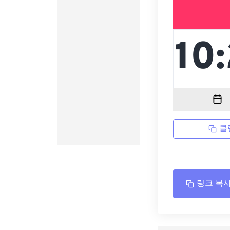
클
링크 복