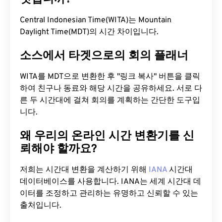
Central Indonesian Time(WITA)는 Mountain
Daylight Time(MDT)의 시간 차이입니다.
소스에서 타겟으로의 회의 플래너
WITA를 MDT으로 변환한 후 "링크 복사" 버튼을 클릭
하여 친구나 동료와 해당 시간을 공유하세요. 서로 다
른 두 시간대에 걸쳐 회의를 계획하는 간단한 도구입
니다.
왜 우리의 온라인 시간 변환기를 신
뢰해야 할까요?
저희는 시간대 변환을 계산하기 위해
IANA
시간대
데이터베이스를 사용합니다. IANA는 세계 시간대 데
이터를 조정하고 관리하는 유명하고 신뢰할 수 있는
출처입니다.