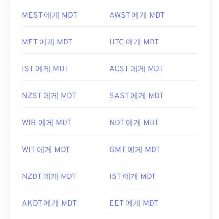
MEST 에게 MDT
AWST 에게 MDT
MET 에게 MDT
UTC 에게 MDT
IST 에게 MDT
ACST 에게 MDT
NZST 에게 MDT
SAST 에게 MDT
WIB 에게 MDT
NDT 에게 MDT
WIT 에게 MDT
GMT 에게 MDT
NZDT 에게 MDT
IST 에게 MDT
AKDT 에게 MDT
EET 에게 MDT