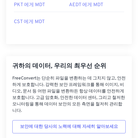
PKT 에게 MDT
AEDT 에게 MDT
CST 에게 MDT
귀하의 데이터, 우리의 최우선 순위
FreeConvert는 단순히 파일을 변환하는 데 그치지 않고, 안전
하게 보호합니다. 강력한 보안 프레임워크를 통해 이미지, 비
디오, 문서 등 어떤 파일을 변환하든 항상 데이터를 안전하게
보호합니다. 고급 암호화, 안전한 데이터 센터, 그리고 철저한
모니터링을 통해 데이터 보안의 모든 측면을 철저히 관리합
니다.
보안에 대한 당사의 노력에 대해 자세히 알아보세요