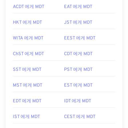
ACDT 에게 MDT
EAT 에게 MDT
HKT 에게 MDT
JST 에게 MDT
WITA 에게 MDT
EEST 에게 MDT
ChST 에게 MDT
CDT 에게 MDT
SST 에게 MDT
PST 에게 MDT
MST 에게 MDT
EST 에게 MDT
EDT 에게 MDT
IDT 에게 MDT
IST 에게 MDT
CEST 에게 MDT