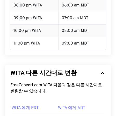
08:00 pm WITA
06:00 am MDT
09:00 pm WITA
07:00 am MDT
10:00 pm WITA
08:00 am MDT
11:00 pm WITA
09:00 am MDT
WITA 다른 시간대로 변환
FreeConvert.com WITA 다음과 같은 다른 시간대로
변환할 수 있습니다.
WITA 에게 PST
WITA 에게 ADT