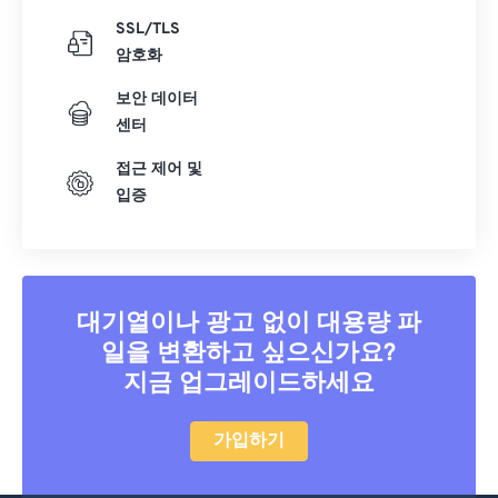
SSL/TLS
암호화
보안 데이터
센터
접근 제어 및
입증
대기열이나 광고 없이 대용량 파
일을 변환하고 싶으신가요?
지금 업그레이드하세요
가입하기