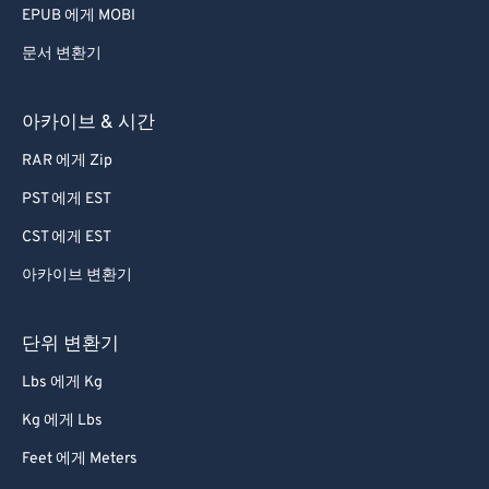
EPUB 에게 MOBI
문서 변환기
아카이브 & 시간
RAR 에게 Zip
PST 에게 EST
CST 에게 EST
아카이브 변환기
단위 변환기
Lbs 에게 Kg
Kg 에게 Lbs
Feet 에게 Meters