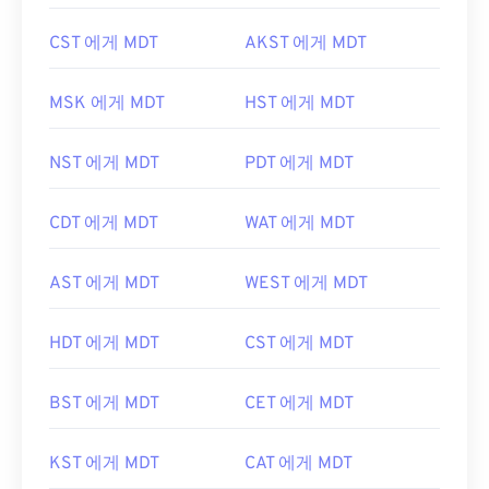
CST 에게 MDT
AKST 에게 MDT
MSK 에게 MDT
HST 에게 MDT
NST 에게 MDT
PDT 에게 MDT
CDT 에게 MDT
WAT 에게 MDT
AST 에게 MDT
WEST 에게 MDT
HDT 에게 MDT
CST 에게 MDT
BST 에게 MDT
CET 에게 MDT
KST 에게 MDT
CAT 에게 MDT