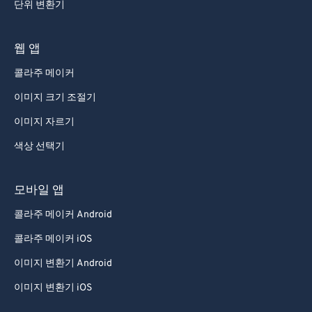
단위 변환기
웹 앱
콜라주 메이커
이미지 크기 조절기
이미지 자르기
색상 선택기
모바일 앱
콜라주 메이커 Android
콜라주 메이커 iOS
이미지 변환기 Android
이미지 변환기 iOS