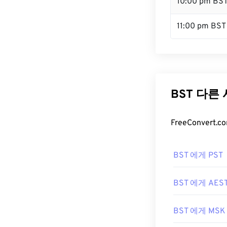
10:00 pm BS
11:00 pm BST
BST 다른
FreeConver
BST 에게 PST
BST 에게 AES
BST 에게 MSK