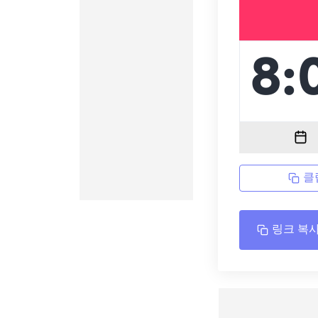
클
링크 복