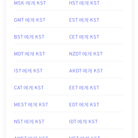
MSK 에게 KST
HST 에게 KST
GMT 에게 KST
EST 에게 KST
BST 에게 KST
CET 에게 KST
MDT 에게 KST
NZDT 에게 KST
IST 에게 KST
AKDT 에게 KST
CAT 에게 KST
EET 에게 KST
MEST 에게 KST
EDT 에게 KST
NST 에게 KST
IDT 에게 KST