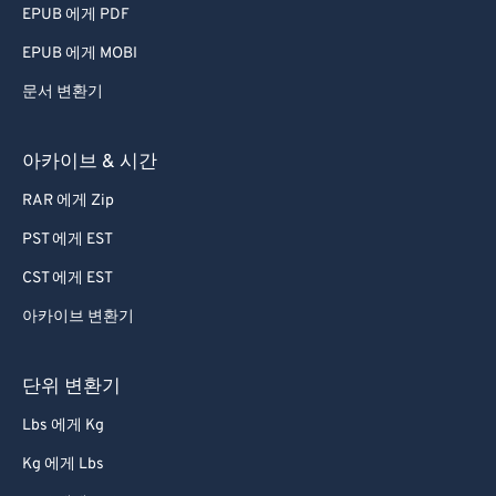
EPUB 에게 PDF
EPUB 에게 MOBI
문서 변환기
아카이브 & 시간
RAR 에게 Zip
PST 에게 EST
CST 에게 EST
아카이브 변환기
단위 변환기
Lbs 에게 Kg
Kg 에게 Lbs