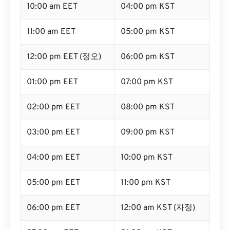
10:00 am EET
04:00 pm KST
11:00 am EET
05:00 pm KST
12:00 pm EET (정오)
06:00 pm KST
01:00 pm EET
07:00 pm KST
02:00 pm EET
08:00 pm KST
03:00 pm EET
09:00 pm KST
04:00 pm EET
10:00 pm KST
05:00 pm EET
11:00 pm KST
06:00 pm EET
12:00 am KST (자정)