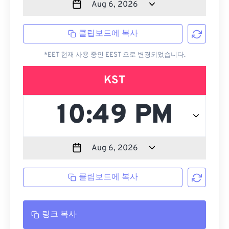
클립보드에 복사
*EET 현재 사용 중인 EEST 으로 변경되었습니다.
KST
클립보드에 복사
링크 복사