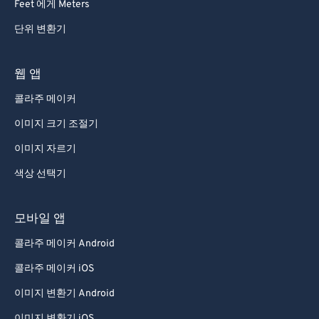
Feet 에게 Meters
단위 변환기
웹 앱
콜라주 메이커
이미지 크기 조절기
이미지 자르기
색상 선택기
모바일 앱
콜라주 메이커 Android
콜라주 메이커 iOS
이미지 변환기 Android
이미지 변환기 iOS