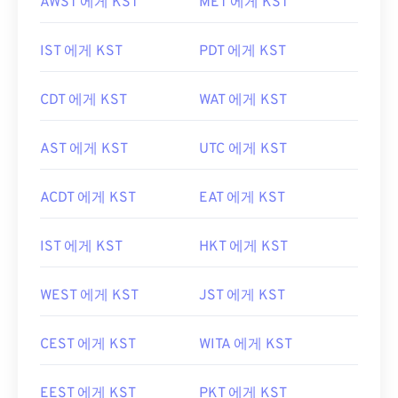
AWST 에게 KST
MET 에게 KST
IST 에게 KST
PDT 에게 KST
CDT 에게 KST
WAT 에게 KST
AST 에게 KST
UTC 에게 KST
ACDT 에게 KST
EAT 에게 KST
IST 에게 KST
HKT 에게 KST
WEST 에게 KST
JST 에게 KST
CEST 에게 KST
WITA 에게 KST
EEST 에게 KST
PKT 에게 KST