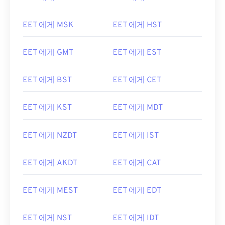
EET 에게 MSK
EET 에게 HST
EET 에게 GMT
EET 에게 EST
EET 에게 BST
EET 에게 CET
EET 에게 KST
EET 에게 MDT
EET 에게 NZDT
EET 에게 IST
EET 에게 AKDT
EET 에게 CAT
EET 에게 MEST
EET 에게 EDT
EET 에게 NST
EET 에게 IDT