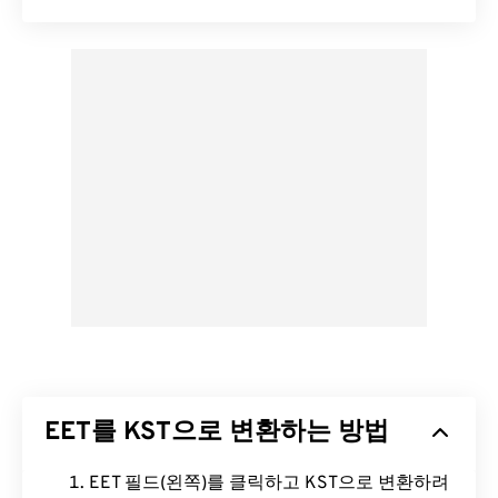
EET를 KST으로 변환하는 방법
EET 필드(왼쪽)를 클릭하고 KST으로 변환하려