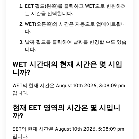
EET 필드(왼쪽)를 클릭하고 WET으로 변환하려
는 시간을 선택합니다.
WET(오른쪽)의 시간은 자동으로 업데이트됩니
다.
날짜 필드를 클릭하여 날짜를 변경할 수도 있습
니다.
WET 시간대의 현재 시간은 몇 시입
니까?
WET의 현재 시간은 August 10th 2026, 3:08:10 pm
입니다.
현재 EET 영역의 시간은 몇 시입니
까?
EET의 현재 시간은 August 10th 2026, 5:08:10 pm
입니다.