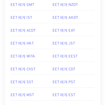
EET 에게 GMT
EET 에게 NZDT
EET 에게 IST
EET 에게 AKDT
EET 에게 ACDT
EET 에게 EAT
EET 에게 HKT
EET 에게 JST
EET 에게 WITA
EET 에게 EEST
EET 에게 ChST
EET 에게 CDT
EET 에게 SST
EET 에게 PST
EET 에게 MST
EET 에게 EST