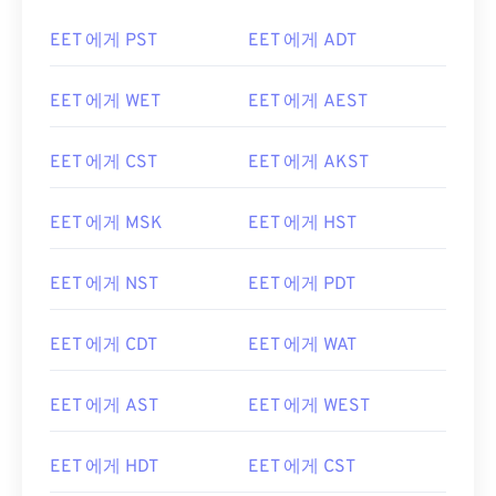
EET 에게 PST
EET 에게 ADT
EET 에게 WET
EET 에게 AEST
EET 에게 CST
EET 에게 AKST
EET 에게 MSK
EET 에게 HST
EET 에게 NST
EET 에게 PDT
EET 에게 CDT
EET 에게 WAT
EET 에게 AST
EET 에게 WEST
EET 에게 HDT
EET 에게 CST