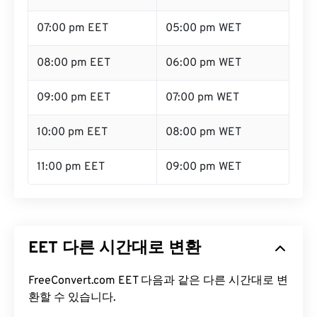
07:00 pm EET
05:00 pm WET
08:00 pm EET
06:00 pm WET
09:00 pm EET
07:00 pm WET
10:00 pm EET
08:00 pm WET
11:00 pm EET
09:00 pm WET
EET 다른 시간대로 변환
FreeConvert.com EET 다음과 같은 다른 시간대로 변
환할 수 있습니다.