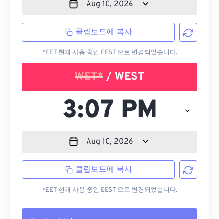
클립보드에 복사
*EET 현재 사용 중인 EEST 으로 변경되었습니다.
WET*
/ WEST
클립보드에 복사
*EET 현재 사용 중인 EEST 으로 변경되었습니다.