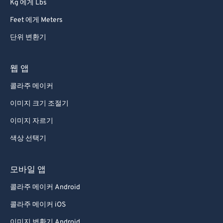
Kg 에게 Lbs
Feet 에게 Meters
단위 변환기
웹 앱
콜라주 메이커
이미지 크기 조절기
이미지 자르기
색상 선택기
모바일 앱
콜라주 메이커 Android
콜라주 메이커 iOS
이미지 변환기 Android