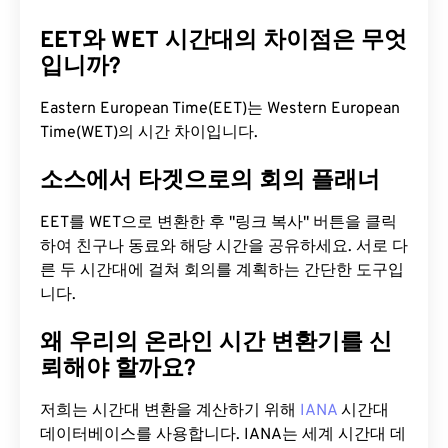
EET와 WET 시간대의 차이점은 무엇
입니까?
Eastern European Time(EET)는 Western European
Time(WET)의 시간 차이입니다.
소스에서 타겟으로의 회의 플래너
EET를 WET으로 변환한 후 "링크 복사" 버튼을 클릭
하여 친구나 동료와 해당 시간을 공유하세요. 서로 다
른 두 시간대에 걸쳐 회의를 계획하는 간단한 도구입
니다.
왜 우리의 온라인 시간 변환기를 신
뢰해야 할까요?
저희는 시간대 변환을 계산하기 위해
IANA
시간대
데이터베이스를 사용합니다. IANA는 세계 시간대 데