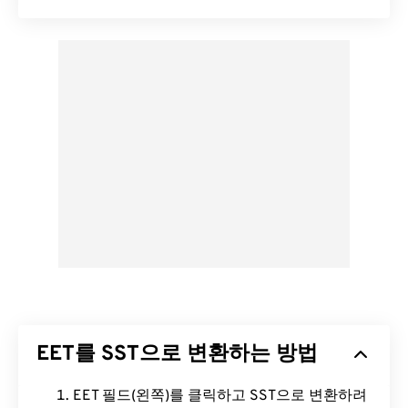
EET를 SST으로 변환하는 방법
EET 필드(왼쪽)를 클릭하고 SST으로 변환하려