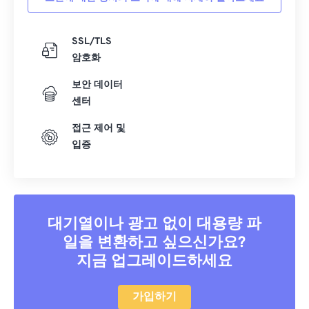
SSL/TLS
암호화
보안 데이터
센터
접근 제어 및
입증
대기열이나 광고 없이 대용량 파
일을 변환하고 싶으신가요?
지금 업그레이드하세요
가입하기