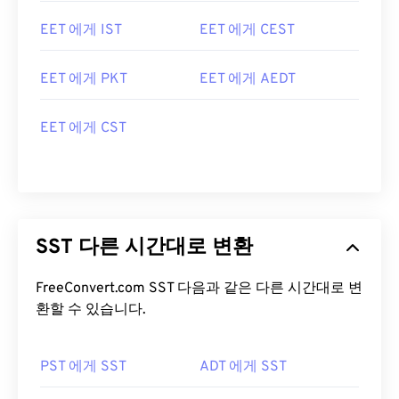
EET 에게 IST
EET 에게 CEST
EET 에게 PKT
EET 에게 AEDT
EET 에게 CST
SST 다른 시간대로 변환
FreeConvert.com SST 다음과 같은 다른 시간대로 변
환할 수 있습니다.
PST 에게 SST
ADT 에게 SST