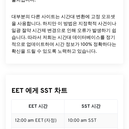
출처입니다.
대부분의 다른 사이트는 시간대 변환에 ​​고정 오프셋
을 사용합니다. 하지만 이 방법은 지정학적 사건이나
일광 절약 시간제 변경으로 인해 오류가 발생하기 쉽
습니다. 따라서 저희는 시간대 데이터베이스를 정기
적으로 업데이트하여 시간 정보가 100% 정확하다는
확신을 드릴 수 있도록 노력하고 있습니다.
EET 에게 SST 차트
EET 시간
SST 시간
12:00 am EET (자정)
10:00 am SST