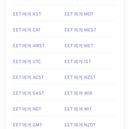
EET 에게 KST
EET 에게 MDT
EET 에게 CAT
EET 에게 MEST
EET 에게 AWST
EET 에게 MET
EET 에게 UTC
EET 에게 IST
EET 에게 ACST
EET 에게 NZST
EET 에게 SAST
EET 에게 WIB
EET 에게 NDT
EET 에게 WIT
EET 에게 GMT
EET 에게 NZDT