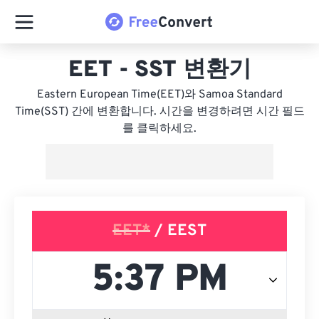
EET - SST 변환기
Eastern European Time(EET)와 Samoa Standard
Time(SST) 간에 변환합니다. 시간을 변경하려면 시간 필드
를 클릭하세요.
EET*
/ EEST