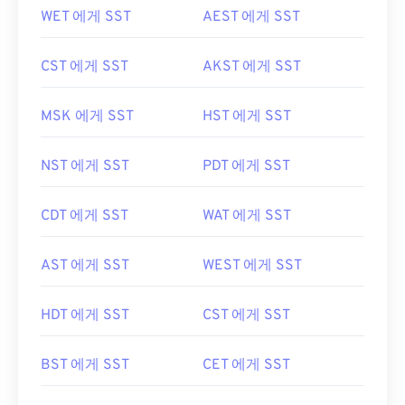
WET 에게 SST
AEST 에게 SST
CST 에게 SST
AKST 에게 SST
MSK 에게 SST
HST 에게 SST
NST 에게 SST
PDT 에게 SST
CDT 에게 SST
WAT 에게 SST
AST 에게 SST
WEST 에게 SST
HDT 에게 SST
CST 에게 SST
BST 에게 SST
CET 에게 SST