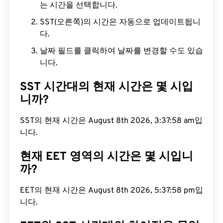
는 시간을 선택합니다.
SST(오른쪽)의 시간은 자동으로 업데이트됩니
다.
날짜 필드를 클릭하여 날짜를 변경할 수도 있습
니다.
SST 시간대의 현재 시간은 몇 시입
니까?
SST의 현재 시간은 August 8th 2026, 3:37:59 am입
니다.
현재 EET 영역의 시간은 몇 시입니
까?
EET의 현재 시간은 August 8th 2026, 5:37:59 pm입
니다.