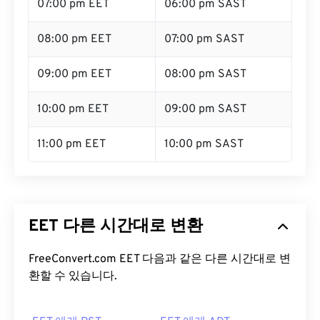
07:00 pm EET
06:00 pm SAST
08:00 pm EET
07:00 pm SAST
09:00 pm EET
08:00 pm SAST
10:00 pm EET
09:00 pm SAST
11:00 pm EET
10:00 pm SAST
EET 다른 시간대로 변환
FreeConvert.com EET 다음과 같은 다른 시간대로 변
환할 수 있습니다.