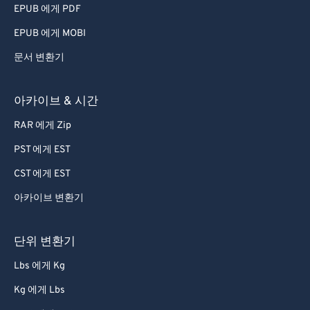
EPUB 에게 PDF
EPUB 에게 MOBI
문서 변환기
아카이브 & 시간
RAR 에게 Zip
PST 에게 EST
CST 에게 EST
아카이브 변환기
단위 변환기
Lbs 에게 Kg
Kg 에게 Lbs