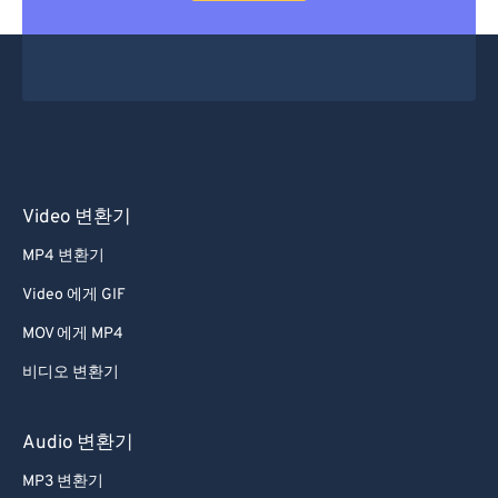
Video 변환기
MP4 변환기
Video 에게 GIF
MOV 에게 MP4
비디오 변환기
Audio 변환기
MP3 변환기