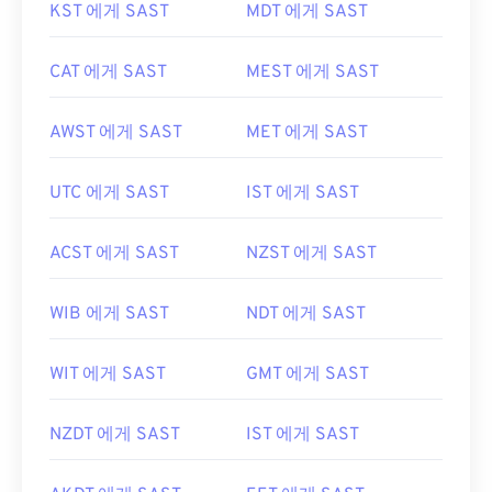
KST 에게 SAST
MDT 에게 SAST
CAT 에게 SAST
MEST 에게 SAST
AWST 에게 SAST
MET 에게 SAST
UTC 에게 SAST
IST 에게 SAST
ACST 에게 SAST
NZST 에게 SAST
WIB 에게 SAST
NDT 에게 SAST
WIT 에게 SAST
GMT 에게 SAST
NZDT 에게 SAST
IST 에게 SAST