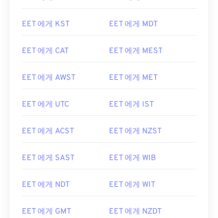
EET 에게 KST
EET 에게 MDT
EET 에게 CAT
EET 에게 MEST
EET 에게 AWST
EET 에게 MET
EET 에게 UTC
EET 에게 IST
EET 에게 ACST
EET 에게 NZST
EET 에게 SAST
EET 에게 WIB
EET 에게 NDT
EET 에게 WIT
EET 에게 GMT
EET 에게 NZDT