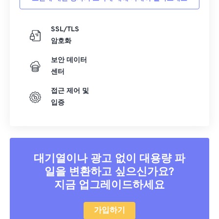
SSL/TLS
암호화
보안 데이터
센터
접근 제어 및
입증
대기열이나 광고 없이 대용량 파
일을 변환하고 싶으신가요?
지금 업그레이드하세요
가입하기