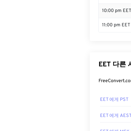
10:00 pm EE
11:00 pm EET
EET 다른
FreeConver
EET 에게 PST
EET 에게 AES