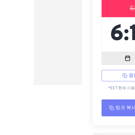
E
클
*EET 현재 사
링크 복