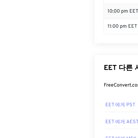
10:00 pm EE
11:00 pm EET
EET 다른
FreeConver
EET 에게 PST
EET 에게 AES