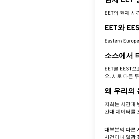
현재 EET
EET의 현재 시간은
EET와 E
Eastern Euro
소스에서 
EET를 EEST
요. 서로 다른
왜 우리의
저희는 시간대 
간대 데이터를 
대부분의 다른 
사건이나 일광 