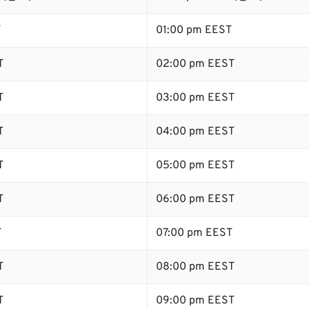
T
01:00 pm EEST
T
02:00 pm EEST
T
03:00 pm EEST
T
04:00 pm EEST
T
05:00 pm EEST
T
06:00 pm EEST
T
07:00 pm EEST
T
08:00 pm EEST
T
09:00 pm EEST