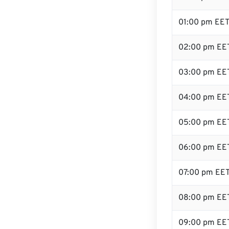
01:00 pm EE
02:00 pm EE
03:00 pm EE
04:00 pm EE
05:00 pm EE
06:00 pm EE
07:00 pm EE
08:00 pm EE
09:00 pm EE