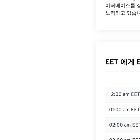
이터베이스를 정
노력하고 있습니
EET 에게 
12:00 am EE
01:00 am EET
02:00 am EE