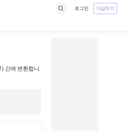
로그인
가입하기
(EEST) 간에 변환합니