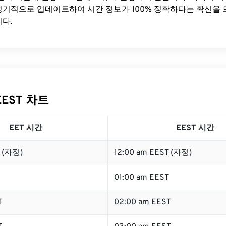
기적으로 업데이트하여 시간 정보가 100% 정확하다는 확신을 
다.
EEST 차트
EET 시간
EEST 시간
T (자정)
12:00 am EEST (자정)
01:00 am EEST
T
02:00 am EEST