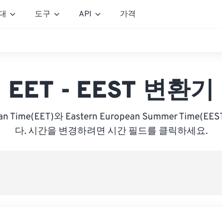
대
도구
API
가격
EET - EEST 변환기
ean Time(EET)와 Eastern European Summer Time
다. 시간을 변경하려면 시간 필드를 클릭하세요.