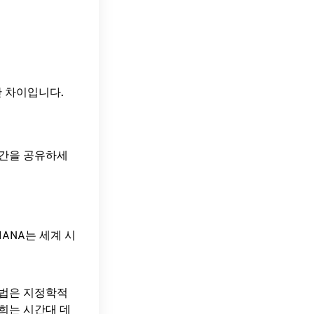
의 시간 차이입니다.
시간을 공유하세
ANA는 세계 시
방법은 지정학적
희는 시간대 데