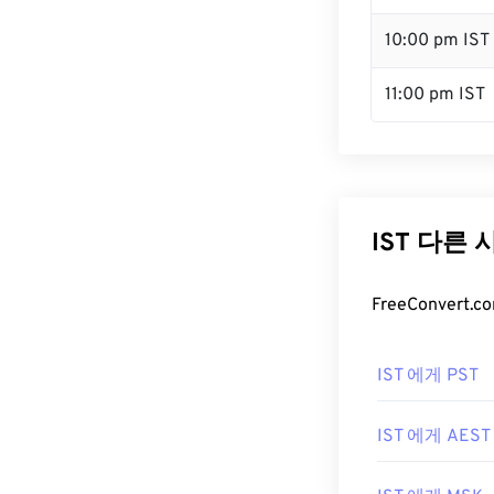
10:00 pm IST
11:00 pm IST
IST 다른
FreeConver
IST 에게 PST
IST 에게 AEST