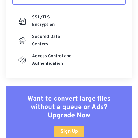
SSL/TLS
Encryption
Secured Data
Centers
Access Control and
Authentication
Want to convert large files
without a queue or Ads?
Upgrade Now
Sign Up