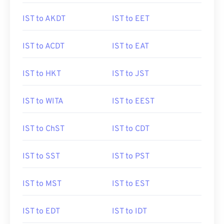
IST to AKDT
IST to EET
IST to ACDT
IST to EAT
IST to HKT
IST to JST
IST to WITA
IST to EEST
IST to ChST
IST to CDT
IST to SST
IST to PST
IST to MST
IST to EST
IST to EDT
IST to IDT