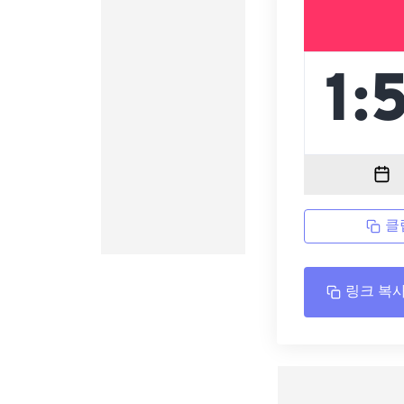
클
링크 복