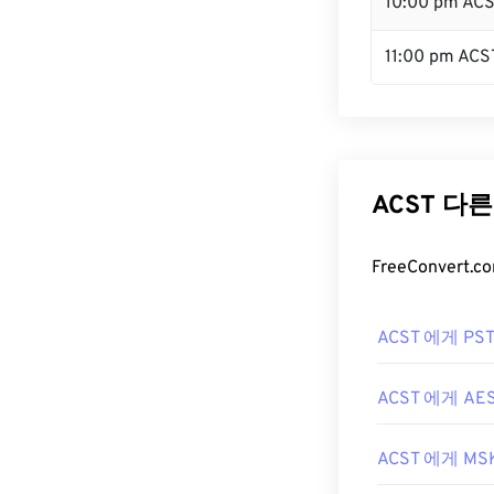
10:00 pm AC
11:00 pm ACS
ACST 다
FreeConver
ACST 에게 PS
ACST 에게 AE
ACST 에게 MS