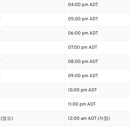
T
04:00 pm ADT
T
05:00 pm ADT
T
06:00 pm ADT
07:00 pm ADT
T
08:00 pm ADT
T
09:00 pm ADT
10:00 pm ADT
11:00 pm ADT
T (정오)
12:00 am ADT (자정)