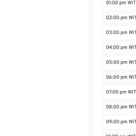
01:00 pm WIT
02:00 pm WI
03:00 pm WI
04:00 pm WI
05:00 pm WI
06:00 pm WI
07:00 pm WIT
08:00 pm WI
09:00 pm WI