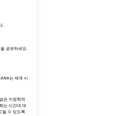
다.
간을 공유하세요.
ANA는 세계 시
방법은 지정학적
희는 시간대 데
드릴 수 있도록