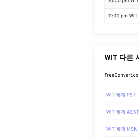
10:00 pm WIT
11:00 pm WIT
WIT 다른
FreeConver
WIT 에게 PST
WIT 에게 AEST
WIT 에게 MSK