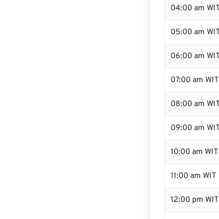
04:00 am WI
05:00 am WI
06:00 am WI
07:00 am WIT
08:00 am WI
09:00 am WI
10:00 am WIT
11:00 am WIT
12:00 pm WI