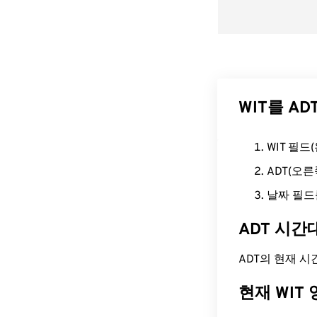
WIT를 A
WIT 필
ADT(오
날짜 필드
ADT 시간
ADT의 현재 시간은
현재 WIT