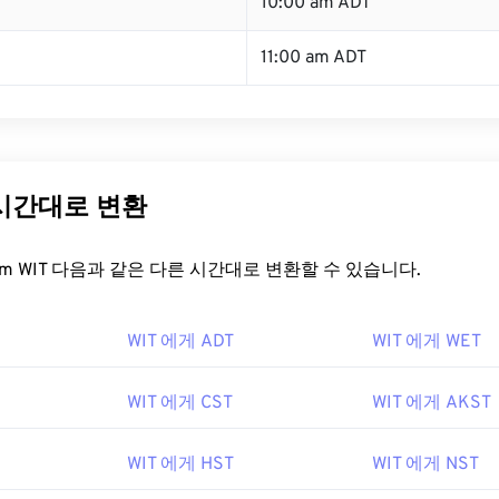
10:00 am ADT
11:00 am ADT
 시간대로 변환
t.com WIT 다음과 같은 다른 시간대로 변환할 수 있습니다.
WIT 에게 ADT
WIT 에게 WET
WIT 에게 CST
WIT 에게 AKST
WIT 에게 HST
WIT 에게 NST