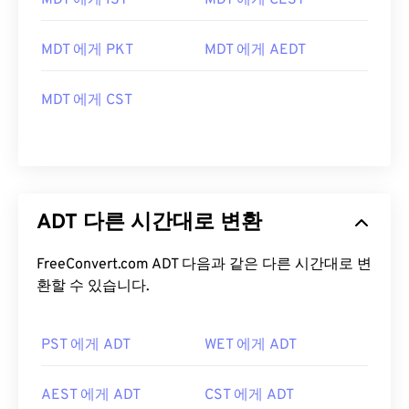
MDT 에게 IST
MDT 에게 CEST
MDT 에게 PKT
MDT 에게 AEDT
MDT 에게 CST
ADT 다른 시간대로 변환
FreeConvert.com ADT 다음과 같은 다른 시간대로 변
환할 수 있습니다.
PST 에게 ADT
WET 에게 ADT
AEST 에게 ADT
CST 에게 ADT