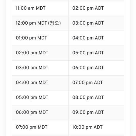
11:00 am MDT
02:00 pm ADT
12:00 pm MDT (정오)
03:00 pm ADT
01:00 pm MDT
04:00 pm ADT
02:00 pm MDT
05:00 pm ADT
03:00 pm MDT
06:00 pm ADT
04:00 pm MDT
07:00 pm ADT
05:00 pm MDT
08:00 pm ADT
06:00 pm MDT
09:00 pm ADT
07:00 pm MDT
10:00 pm ADT