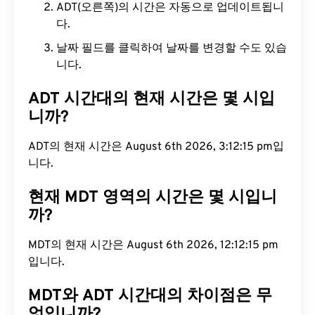
ADT(오른쪽)의 시간은 자동으로 업데이트됩니
다.
날짜 필드를 클릭하여 날짜를 변경할 수도 있습
니다.
ADT 시간대의 현재 시간은 몇 시입
니까?
ADT의 현재 시간은 August 6th 2026, 3:12:16 pm입
니다.
현재 MDT 영역의 시간은 몇 시입니
까?
MDT의 현재 시간은 August 6th 2026, 12:12:16 pm
입니다.
MDT와 ADT 시간대의 차이점은 무
엇입니까?