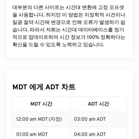
대부분의 다른 사이트는 시간대 변환에 ​​고정 오프셋
을 사용합니다. 하지만 이 방법은 지정학적 사건이나
일광 절약 시간제 변경으로 인해 오류가 발생하기 쉽
습니다. 따라서 저희는 시간대 데이터베이스를 정기
적으로 업데이트하여 시간 정보가 100% 정확하다는
확신을 드릴 수 있도록 노력하고 있습니다.
MDT 에게 ADT 차트
MDT 시간
ADT 시간
12:00 am MDT (자정)
03:00 am ADT
01:00 am MDT
04:00 am ADT