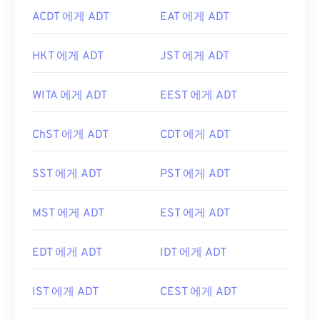
ACDT 에게 ADT
EAT 에게 ADT
HKT 에게 ADT
JST 에게 ADT
WITA 에게 ADT
EEST 에게 ADT
ChST 에게 ADT
CDT 에게 ADT
SST 에게 ADT
PST 에게 ADT
MST 에게 ADT
EST 에게 ADT
EDT 에게 ADT
IDT 에게 ADT
IST 에게 ADT
CEST 에게 ADT