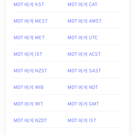
MDT 에게 KST
MDT 에게 CAT
MDT 에게 MEST
MDT 에게 AWST
MDT 에게 MET
MDT 에게 UTC
MDT 에게 IST
MDT 에게 ACST
MDT 에게 NZST
MDT 에게 SAST
MDT 에게 WIB
MDT 에게 NDT
MDT 에게 WIT
MDT 에게 GMT
MDT 에게 NZDT
MDT 에게 IST