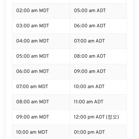
02:00 am MDT
05:00 am ADT
03:00 am MDT
06:00 am ADT
04:00 am MDT
07:00 am ADT
05:00 am MDT
08:00 am ADT
06:00 am MDT
09:00 am ADT
07:00 am MDT
10:00 am ADT
08:00 am MDT
11:00 am ADT
09:00 am MDT
12:00 pm ADT (정오)
10:00 am MDT
01:00 pm ADT