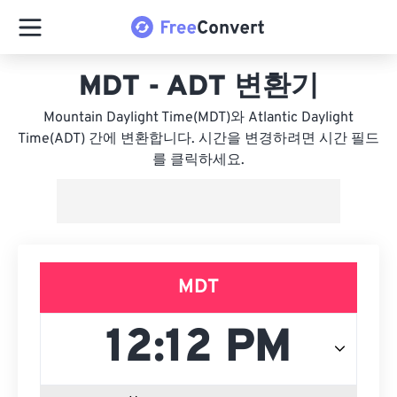
MDT - ADT 변환기
Mountain Daylight Time(MDT)와 Atlantic Daylight
Time(ADT) 간에 변환합니다. 시간을 변경하려면 시간 필드
를 클릭하세요.
MDT