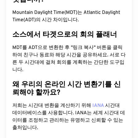
Mountain Daylight Time(MDT)는 Atlantic Daylight
Time(ADT)의 시간 차이입니다.
소스에서 타겟으로의 회의 플래너
MDT를 ADT으로 변환한 후 "링크 복사" 버튼을 클릭
하여 친구나 동료와 해당 시간을 공유하세요. 서로 다
른 두 시간대에 걸쳐 회의를 계획하는 간단한 도구입
니다.
왜 우리의 온라인 시간 변환기를 신
뢰해야 할까요?
저희는 시간대 변환을 계산하기 위해
IANA
시간대
데이터베이스를 사용합니다. IANA는 세계 시간대 데
이터를 조정하고 관리하는 유명하고 신뢰할 수 있는
출처입니다.