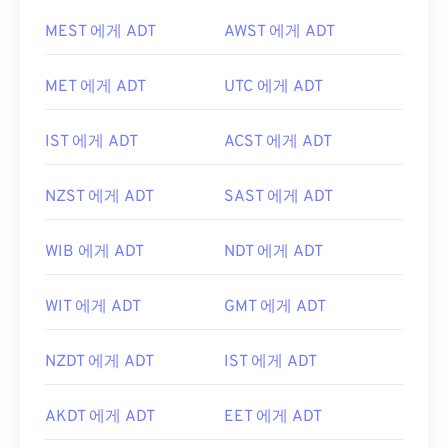
MEST 에게 ADT
AWST 에게 ADT
MET 에게 ADT
UTC 에게 ADT
IST 에게 ADT
ACST 에게 ADT
NZST 에게 ADT
SAST 에게 ADT
WIB 에게 ADT
NDT 에게 ADT
WIT 에게 ADT
GMT 에게 ADT
NZDT 에게 ADT
IST 에게 ADT
AKDT 에게 ADT
EET 에게 ADT