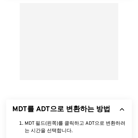
MDT를 ADT으로 변환하는 방법
MDT 필드(왼쪽)를 클릭하고 ADT으로 변환하려
는 시간을 선택합니다.