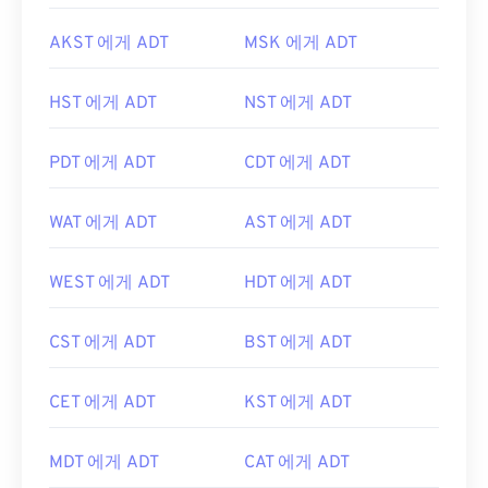
AKST 에게 ADT
MSK 에게 ADT
HST 에게 ADT
NST 에게 ADT
PDT 에게 ADT
CDT 에게 ADT
WAT 에게 ADT
AST 에게 ADT
WEST 에게 ADT
HDT 에게 ADT
CST 에게 ADT
BST 에게 ADT
CET 에게 ADT
KST 에게 ADT
MDT 에게 ADT
CAT 에게 ADT