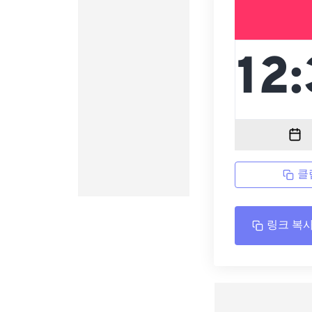
클
링크 복