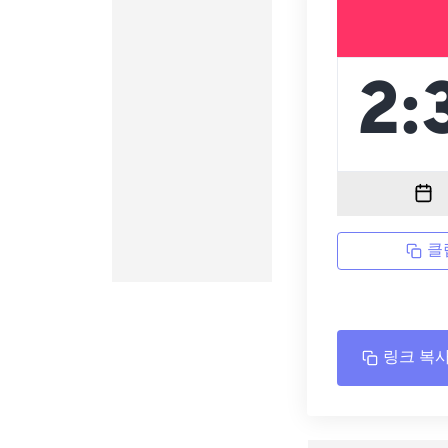
클
링크 복