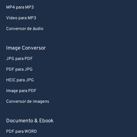
79
79
MP4 para MP3
80
80
Video para MP3
81
81
Conversor de áudio
82
82
83
83
Image Conversor
84
84
JPG para PDF
85
85
PDF para JPG
86
86
HEIC para JPG
87
87
Image para PDF
88
88
Conversor de imagens
89
89
90
90
Documento & Ebook
91
91
PDF para WORD