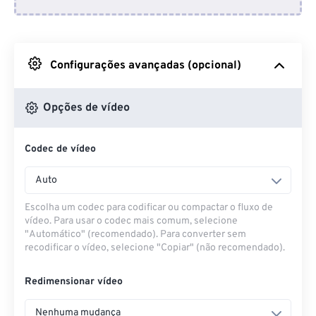
Do Dropbox
Do Google Drive
Configurações avançadas (opcional)
Do OneDrive
Opções de vídeo
Codec de vídeo
Da URL
Auto
Escolha um codec para codificar ou compactar o fluxo de
vídeo. Para usar o codec mais comum, selecione
"Automático" (recomendado). Para converter sem
recodificar o vídeo, selecione "Copiar" (não recomendado).
Redimensionar vídeo
Nenhuma mudança