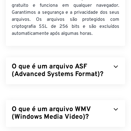
gratuito e funciona em qualquer navegador.
Garantimos a segurança e a privacidade dos seus
arquivos. Os arquivos são protegidos com
criptografia SSL de 256 bits e são excluídos
automaticamente após algumas horas.
O que é um arquivo ASF
(Advanced Systems Format)?
O Advanced Systems Format (ASF) é um produto
proprietário
da Microsoft que serve como
contêiner para conteúdo multimídia do Windows. A
O que é um arquivo WMV
Microsoft o projetou para streaming e para ser
independente de sistemas e protocolos. Ele
(Windows Media Video)?
suporta capítulos, legendas, legendas ocultas, tags
de metadados, streaming e players de hardware,
O Windows Media Video (WMV) é um formato de