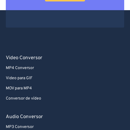
66
66
67
67
68
68
69
69
70
70
71
71
Video Conversor
72
72
MP4 Conversor
73
73
Video para GIF
74
74
MOV para MP4
75
75
Conversor de vídeo
76
76
77
77
Audio Conversor
78
78
MP3 Conversor