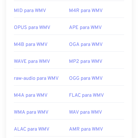
formato-asf
WMV também é fácil de converter para outros tipos
de arquivo de vídeo. No entanto, lembre-se de que
MID para WMV
M4R para WMV
o processo de conversão pode causar perda de
qualidade da imagem. Se precisar de uma
OPUS para WMV
APE para WMV
conversão,
o HandBrake
é uma ferramenta gratuita
e de código aberto para converter arquivos WMV.
M4B para WMV
OGA para WMV
Desenvolvido por:
Microsoft
Lançamento inicial:
1999
WAVE para WMV
MP2 para WMV
Links úteis:
raw-audio para WMV
OGG para WMV
https://en.wikipedia.org/wiki/Windows_Media_Video
https://en.wikipedia.org/wiki/Advanced_Systems_Form
M4A para WMV
FLAC para WMV
WMA para WMV
WAV para WMV
ALAC para WMV
AMR para WMV