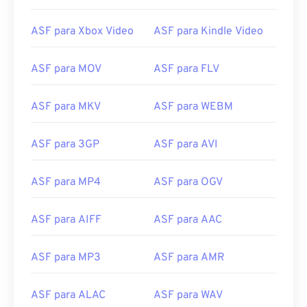
13
13
13
13
13
13
13
13
14
14
14
14
14
14
14
14
ASF para Xbox Video
ASF para Kindle Video
15
15
15
15
15
15
15
15
ASF para MOV
ASF para FLV
16
16
16
16
16
16
16
16
17
17
17
17
17
17
17
17
ASF para MKV
ASF para WEBM
18
18
18
18
18
18
18
18
19
19
19
19
19
19
19
19
ASF para 3GP
ASF para AVI
20
20
20
20
20
20
20
20
ASF para MP4
ASF para OGV
21
21
21
21
21
21
21
21
22
22
22
22
22
22
22
22
ASF para AIFF
ASF para AAC
23
23
23
23
23
23
23
23
ASF para MP3
ASF para AMR
24
24
24
24
24
24
25
25
25
25
25
25
ASF para ALAC
ASF para WAV
26
26
26
26
26
26