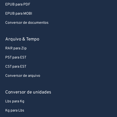
92
92
EPUB para PDF
93
93
EPUB para MOBI
94
94
Conversor de documentos
95
95
96
96
Arquivo & Tempo
97
97
RAR para Zip
98
98
PST para EST
99
99
CST para EST
Conversor de arquivo
Conversor de unidades
Lbs para Kg
Kg para Lbs