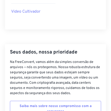
40
40
40
40
40
40
Video Cultivador
41
41
41
41
41
41
42
42
42
42
42
42
43
43
43
43
43
43
44
44
44
44
44
44
45
45
45
45
45
45
Seus dados, nossa prioridade
46
46
46
46
46
46
Na FreeConvert, vamos além da simples conversão de
47
47
47
47
47
47
arquivos — nós os protegemos. Nossa robusta estrutura de
segurança garante que seus dados estejam sempre
48
48
48
48
48
48
seguros, seja convertendo uma imagem, um vídeo ou um
49
49
49
49
49
49
documento. Com criptografia avançada, data centers
seguros e monitoramento rigoroso, cuidamos de todos os
50
50
50
50
50
50
aspectos da segurança dos seus dados.
51
51
51
51
51
51
Saiba mais sobre nosso compromisso com a
52
52
52
52
52
52