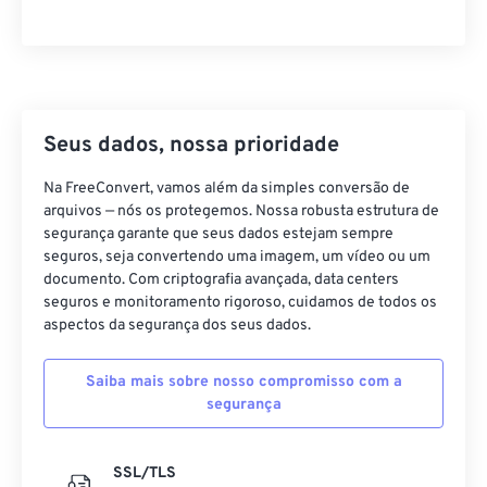
21
21
21
21
21
21
21
21
22
22
22
22
22
22
22
22
23
23
23
23
23
23
23
23
24
24
24
24
24
24
Seus dados, nossa prioridade
25
25
25
25
25
25
Na FreeConvert, vamos além da simples conversão de
26
26
26
26
26
26
arquivos — nós os protegemos. Nossa robusta estrutura de
segurança garante que seus dados estejam sempre
27
27
27
27
27
27
seguros, seja convertendo uma imagem, um vídeo ou um
28
28
28
28
28
28
documento. Com criptografia avançada, data centers
seguros e monitoramento rigoroso, cuidamos de todos os
29
29
29
29
29
29
aspectos da segurança dos seus dados.
30
30
30
30
30
30
Saiba mais sobre nosso compromisso com a
31
31
31
31
31
31
segurança
32
32
32
32
32
32
33
33
33
33
33
33
SSL/TLS