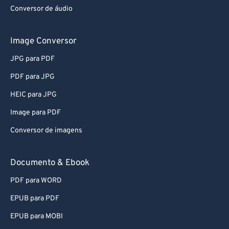
Conversor de áudio
61
61
62
62
Image Conversor
63
63
JPG para PDF
64
64
PDF para JPG
65
65
HEIC para JPG
66
66
Image para PDF
67
67
Conversor de imagens
68
68
69
69
Documento & Ebook
70
70
PDF para WORD
71
71
EPUB para PDF
72
72
EPUB para MOBI
73
73