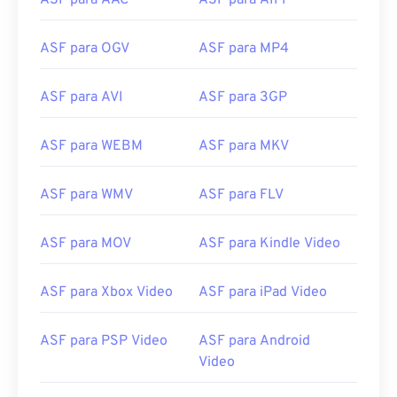
ASF para AAC
ASF para AIFF
ASF para OGV
ASF para MP4
ASF para AVI
ASF para 3GP
00
00
00
00
00
00
00
00
ASF para WEBM
ASF para MKV
00
00
00
00
00
00
00
00
ASF para WMV
ASF para FLV
01
01
01
01
01
01
01
01
02
02
02
02
02
02
02
02
ASF para MOV
ASF para Kindle Video
03
03
03
03
03
03
03
03
ASF para Xbox Video
ASF para iPad Video
04
04
04
04
04
04
04
04
05
05
05
05
05
05
05
05
ASF para PSP Video
ASF para Android
06
06
06
06
06
06
06
06
Video
07
07
07
07
07
07
07
07