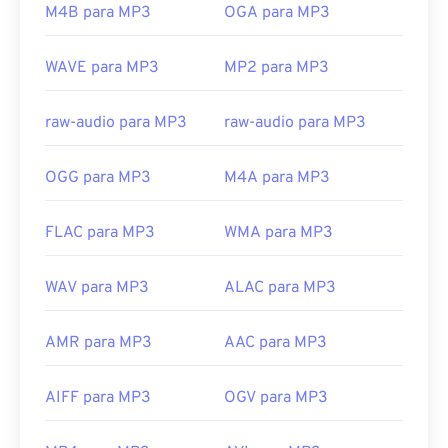
M4B para MP3
OGA para MP3
felizmente agora está desativado e não representa
mais uma ameaça.
WAVE para MP3
MP2 para MP3
Desenvolvido por:
ISO
/
IEC
,
Moving Pictures
Experts Group
raw-audio para MP3
raw-audio para MP3
Lançamento inicial:
1993
Links úteis:
OGG para MP3
M4A para MP3
https://en.wikipedia.org/wiki/MP3
FLAC para MP3
WMA para MP3
https://mpeg.chiariglione.org/standards/mpeg-
a/music-player-application-format.html
WAV para MP3
ALAC para MP3
AMR para MP3
AAC para MP3
AIFF para MP3
OGV para MP3