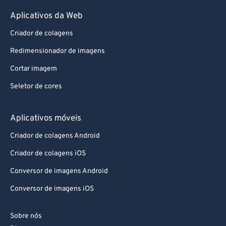
87
87
Aplicativos da Web
88
88
Criador de colagens
89
89
Redimensionador de imagens
90
90
Cortar imagem
91
91
Seletor de cores
92
92
93
93
Aplicativos móveis
94
94
Criador de colagens Android
95
95
Criador de colagens iOS
96
96
Conversor de imagens Android
97
97
Conversor de imagens iOS
98
98
99
99
Sobre nós