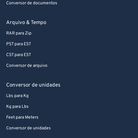
Conversor de documentos
74
74
75
75
Arquivo & Tempo
76
76
RAR para Zip
77
77
PST para EST
78
78
CST para EST
79
79
Conversor de arquivo
80
80
81
81
Conversor de unidades
82
82
Lbs para Kg
83
83
Kg para Lbs
84
84
Feet para Meters
85
85
Conversor de unidades
86
86