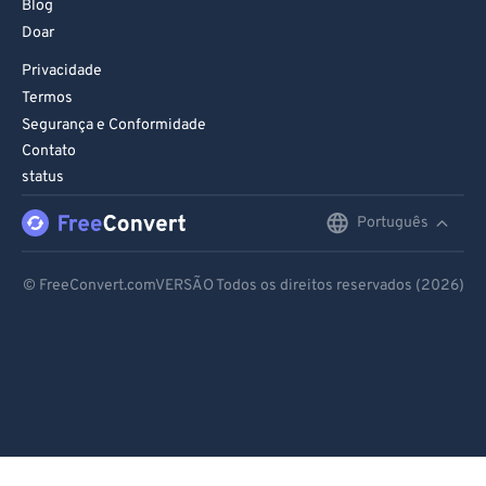
Blog
Doar
Privacidade
Termos
Segurança e Conformidade
Contato
status
Português
English
Deutsch
© FreeConvert.comVERSÃO Todos os direitos reservados (2026)
Español
Français
Português
Italiano