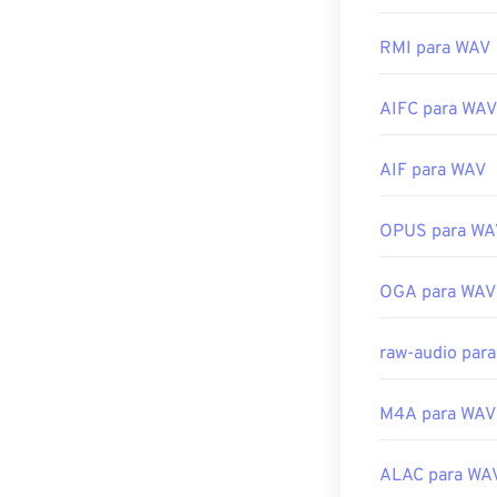
https://en.wik
programas co
abrir e reprodu
RMI para WAV
https://docs.m
Devido à quali
AIFC para WAV
importação em 
software multi
Elmedia Player
AIF para WAV
Desenvolvido p
OPUS para WA
Lançamento ini
Links úteis:
OGA para WAV
https://en.wik
https://www.t
raw-audio par
M4A para WAV
ALAC para WA