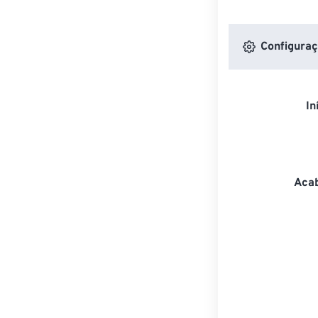
Configuraç
In
Acab