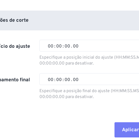
ões de corte
ício do ajuste
00
:
00
:
00
.
00
Especifique a posição inicial do ajuste (HH:MM:SS.
00:00:00.00 para desativar.
00
00
00
00
01
01
01
01
amento final
00
:
00
:
00
.
00
02
02
02
02
Especifique a posição final do ajuste (HH:MM:SS.M
00:00:00.00 para desativar.
03
03
03
03
00
00
00
00
04
04
04
04
01
01
01
01
05
05
05
05
02
02
02
02
Aplicar
06
06
06
06
03
03
03
03