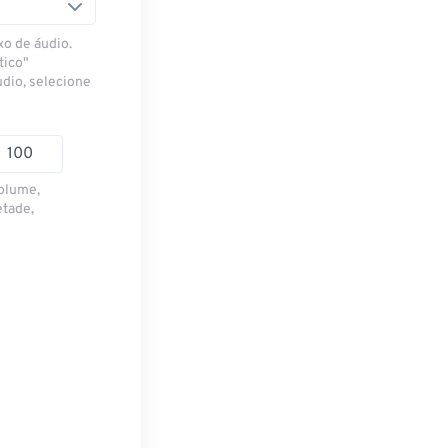
xo de áudio.
tico"
udio, selecione
volume,
etade,