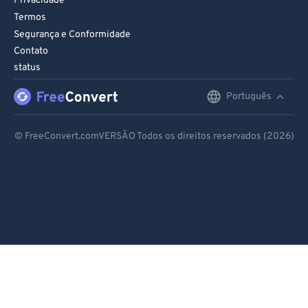
Privacidade
96
96
Termos
97
97
Segurança e Conformidade
Contato
98
98
status
99
99
Português
English
Deutsch
© FreeConvert.comVERSÃO Todos os direitos reservados (2026)
Español
Français
Português
Italiano
Dutch
日本語