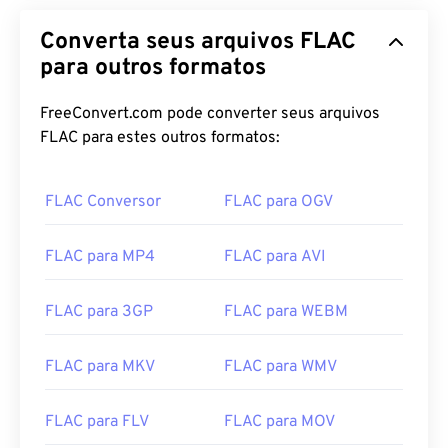
Converta seus arquivos FLAC
para outros formatos
FreeConvert.com pode converter seus arquivos
FLAC para estes outros formatos:
FLAC Conversor
FLAC para OGV
00
00
00
00
00
00
00
00
FLAC para MP4
FLAC para AVI
FLAC para 3GP
FLAC para WEBM
00
00
00
00
00
00
00
00
01
01
01
01
01
01
01
01
FLAC para MKV
FLAC para WMV
02
02
02
02
02
02
02
02
FLAC para FLV
FLAC para MOV
03
03
03
03
03
03
03
03