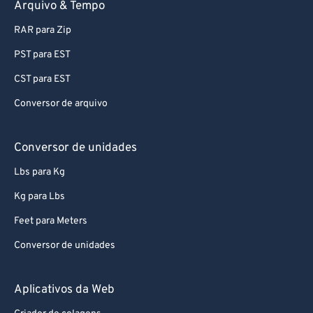
Arquivo & Tempo
70
70
RAR para Zip
71
71
PST para EST
72
72
CST para EST
73
73
Conversor de arquivo
74
74
75
75
Conversor de unidades
76
76
Lbs para Kg
77
77
Kg para Lbs
78
78
Feet para Meters
79
79
Conversor de unidades
80
80
81
81
Aplicativos da Web
82
82