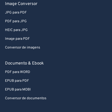
Image Conversor
57
57
57
57
57
57
JPG para PDF
58
58
58
58
58
58
PDF para JPG
59
59
59
59
59
59
HEIC para JPG
60
60
Image para PDF
61
61
Conversor de imagens
62
62
63
63
Documento & Ebook
64
64
PDF para WORD
65
65
EPUB para PDF
66
66
EPUB para MOBI
67
67
Conversor de documentos
68
68
69
69