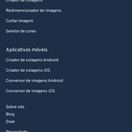
Criador de colagens
83
83
Redimensionador de imagens
84
84
Cortar imagem
85
85
Seletor de cores
86
86
87
87
Aplicativos móveis
88
88
Criador de colagens Android
89
89
Criador de colagens iOS
90
90
Conversor de imagens Android
91
91
Conversor de imagens iOS
92
92
93
93
Sobre nós
Blog
94
94
Doar
95
95