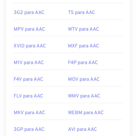
ISO/IEC
Lançamento inicial:
1997
3G2 para AAC
TS para AAC
Links úteis:
MPV para AAC
WTV para AAC
https://en.wikipedia.org/wiki/Advanced_Audio_Coding
https://www.iso.org/standard/43345.html?
XVID para AAC
MXF para AAC
browse=tc
M1V para AAC
F4P para AAC
F4V para AAC
MOV para AAC
FLV para AAC
WMV para AAC
MKV para AAC
WEBM para AAC
3GP para AAC
AVI para AAC