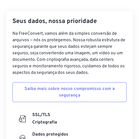
17
17
17
17
17
17
17
17
18
18
18
18
18
18
18
18
Seus dados, nossa prioridade
19
19
19
19
19
19
19
19
Na FreeConvert, vamos além da simples conversão de
20
20
20
20
20
20
20
20
arquivos — nós os protegemos. Nossa robusta estrutura de
21
21
21
21
21
21
21
21
segurança garante que seus dados estejam sempre
seguros, seja convertendo uma imagem, um vídeo ou um
22
22
22
22
22
22
22
22
documento. Com criptografia avançada, data centers
seguros e monitoramento rigoroso, cuidamos de todos os
23
23
23
23
23
23
23
23
aspectos da segurança dos seus dados.
24
24
24
24
24
24
25
25
25
25
25
25
Saiba mais sobre nosso compromisso com a
segurança
26
26
26
26
26
26
27
27
27
27
27
27
SSL/TLS
28
28
28
28
28
28
Criptografia
29
29
29
29
29
29
Dados protegidos